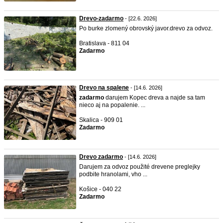
Drevo-zadarmo
- [22.6. 2026]
Po burke zlomený obrovský javor.drevo za odvoz.
Bratislava - 811 04
Zadarmo
Drevo na spalene
- [14.6. 2026]
zadarmo
darujem Kopec dreva a najde sa tam
nieco aj na popalenie. ...
Skalica - 909 01
Zadarmo
Drevo zadarmo
- [14.6. 2026]
Darujem za odvoz použité drevene preglejky
podbite hranolami, vho ...
Košice - 040 22
Zadarmo