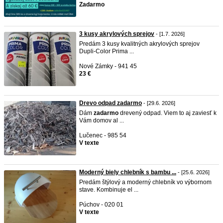
Zadarmo
3 kusy akrylových sprejov
- [1.7. 2026]
Predám 3 kusy kvalitných akrylových sprejov
Dupli-Color Prima ...
Nové Zámky - 941 45
23 €
Drevo odpad zadarmo
- [29.6. 2026]
Dám
zadarmo
drevený odpad. Viem to aj zaviesť k
Vám domov al ...
Lučenec - 985 54
V texte
Moderný biely chlebník s bambu ...
- [25.6. 2026]
Predám štýlový a moderný chlebník vo výbornom
stave. Kombinuje el ...
Púchov - 020 01
V texte