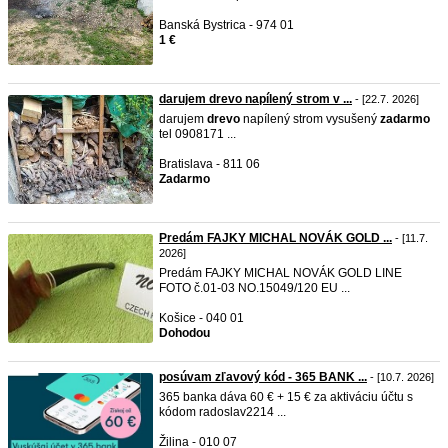
Banská Bystrica - 974 01
1 €
darujem drevo napílený strom v ...
- [22.7. 2026]
darujem
drevo
napílený strom vysušený
zadarmo
tel 0908171 ...
Bratislava - 811 06
Zadarmo
Predám FAJKY MICHAL NOVÁK GOLD ...
- [11.7.
2026]
Predám FAJKY MICHAL NOVÁK GOLD LINE
FOTO č.01-03 NO.15049/120 EU ...
Košice - 040 01
Dohodou
posúvam zľavový kód - 365 BANK ...
- [10.7. 2026]
365 banka dáva 60 € + 15 € za aktiváciu účtu s
kódom radoslav2214 ...
Žilina - 010 07