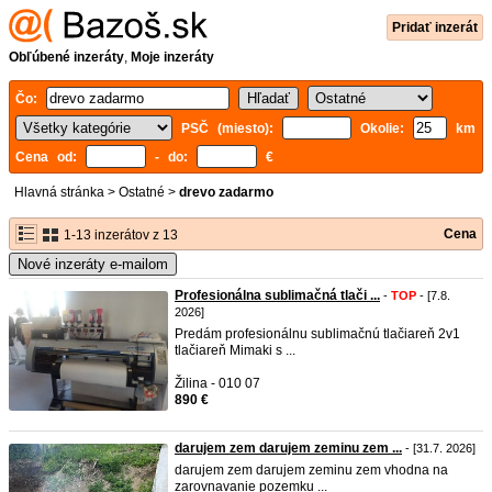
Pridať inzerát
Obľúbené inzeráty
,
Moje inzeráty
Čo:
PSČ (miesto):
Okolie:
km
Cena od:
- do:
€
Hlavná stránka
>
Ostatné
>
drevo zadarmo
Cena
1-13 inzerátov z 13
Nové inzeráty e-mailom
Profesionálna sublimačná tlači ...
-
TOP
- [7.8.
2026]
Predám profesionálnu sublimačnú tlačiareň 2v1
tlačiareň Mimaki s ...
Žilina - 010 07
890 €
darujem zem darujem zeminu zem ...
- [31.7. 2026]
darujem zem darujem zeminu zem vhodna na
zarovnavanie pozemku ...