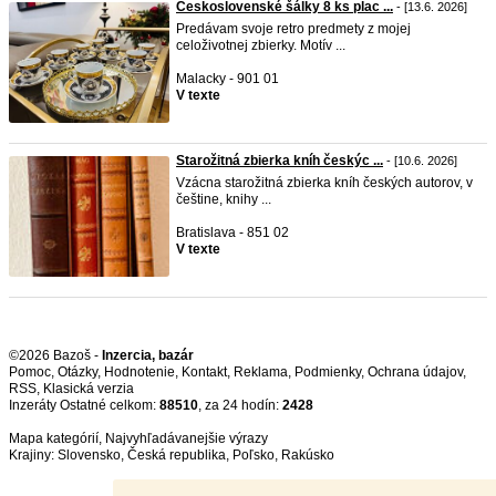
Československé šálky 8 ks plac ...
- [13.6. 2026]
Predávam svoje retro predmety z mojej
celoživotnej zbierky. Motív ...
Malacky - 901 01
V texte
Starožitná zbierka kníh českýc ...
- [10.6. 2026]
Vzácna starožitná zbierka kníh českých autorov, v
češtine, knihy ...
Bratislava - 851 02
V texte
©2026 Bazoš -
Inzercia, bazár
Pomoc
,
Otázky
,
Hodnotenie
,
Kontakt
,
Reklama
,
Podmienky
,
Ochrana údajov
,
RSS
,
Inzeráty Ostatné celkom:
88510
, za 24 hodín:
2428
Mapa kategórií
,
Najvyhľadávanejšie výrazy
Krajiny:
Slovensko
,
Česká republika
,
Poľsko
,
Rakúsko