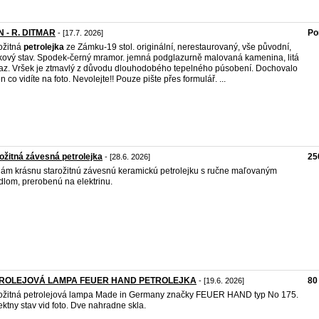
N - R. DITMAR
Po
- [17.7. 2026]
ožitná
petrolejka
ze Zámku-19 stol. originální, nerestaurovaný, vše původní,
kový stav. Spodek-černý mramor. jemná podglazurně malovaná kamenina, litá
z. Vršek je ztmavlý z důvodu dlouhodobého tepelného púsobení. Dochovalo
en co vidíte na foto. Nevolejte!! Pouze pište přes formulář. ...
ožitná závesná petrolejka
25
- [28.6. 2026]
ám krásnu starožitnú závesnú keramickú petrolejku s ručne maľovaným
idlom, prerobenú na elektrinu.
ROLEJOVÁ LAMPA FEUER HAND PETROLEJKA
80
- [19.6. 2026]
ožitná petrolejová lampa Made in Germany značky FEUER HAND typ No 175.
ektny stav vid foto. Dve nahradne skla.