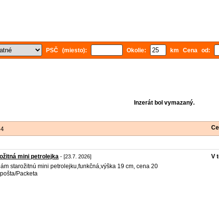
PSČ (miesto):
Okolie:
km Cena od:
Inzerát bol vymazaný.
Ce
 4
ožitná mini petrolejka
V 
- [23.7. 2026]
ám starožitnú mini petrolejku,funkčná,výška 19 cm, cena 20
pošta/Packeta