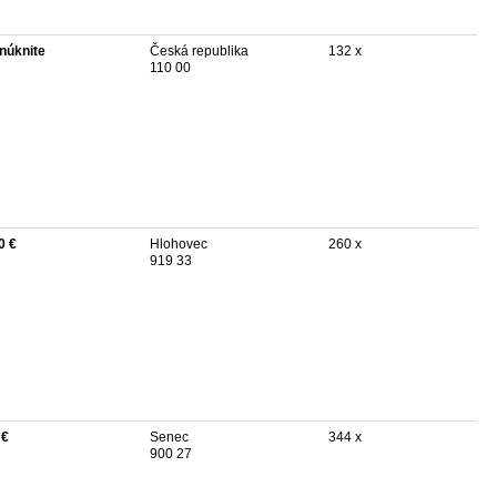
núknite
Česká republika
132 x
110 00
0 €
Hlohovec
260 x
919 33
 €
Senec
344 x
900 27