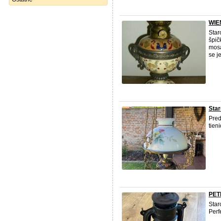
WIE
Star
špič
mosa
se j
Star
Pred
tien
PET
Star
Perf