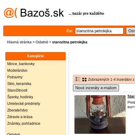
... bazár pre každého
Čo:
Hlavná stránka
>
Ostatné
>
starozitna petrolejka
Kategórie
Mince, bankovky
Modelárstvo
Potraviny
Zobrazených 1-4 inzerátov z
Sklo, keramika
Nové inzeráty e-mailom
Starožitnosti
Star
Šperky, hodinky
Pred
Umelecké predmety
eur+
Zberateľstvo
Zdravie a krása
Známky, pohľadnice
Ostatné