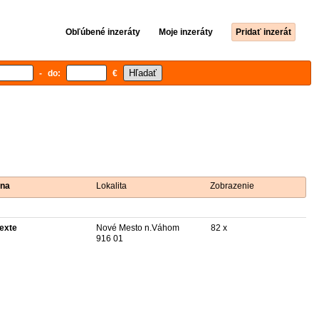
Obľúbené inzeráty
Moje inzeráty
Pridať inzerát
- do:
€
na
Lokalita
Zobrazenie
texte
Nové Mesto n.Váhom
82 x
916 01