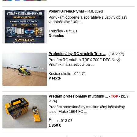
Vodar,Kurena,Plynar
- [4.8. 2026]
Ponúkam odborné a spoľahlivé služby v oblasti
vodoinštalácií, kúr ...
Trebišov - 075 01
Dohodou
Profesionálny RC vrtulník Trex ...
- [2.8. 2026]
Predám RC vrtuľník TREX 700E-DFC Nový.
Vrtuľník má za sebou iba ...
Košice-okolie - 044 71
V texte
Predám profesionálny multifunk ...
-
TOP
- [31.7.
2026]
Predám profesionálny multifunkčný inštalačný
tester Fluke 1664 FC ...
Žilina - 013 03
1 850 €