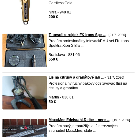
Cordless Gold ...
Nitra - 949 01
200 €
Tetovaći strojćek FK Irons Spe ...
- [21.7. 2026]
Predám profesionálny tetovací/PMU set FK Irons
Spektra Xion S Bla ...
Bratislava - 831 06
650 €
Lis na citrusy a granátové jab ...
- [21.7. 2026]
Profesionálny ručný pákový odšťavovač (lis) na
citrusy a granátov ...
Martin - 038 61
50 €
MaxxMee Edelstahl-Reibe – nere ...
- [19.7. 2026]
Predám nový, nepoužitý set 2 nerezových
strúhadiel MaxxMee, stále ...