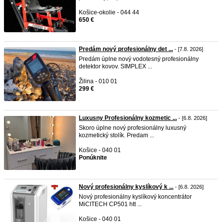
Košice-okolie - 044 44
650 €
Predám nový profesionálny det ...
- [7.8. 2026]
Predám úplne nový vodotesný profesionálny
detektor kovov. SIMPLEX ...
Žilina - 010 01
299 €
Luxusny Profesionálny kozmetic ...
- [6.8. 2026]
Skoro úplne nový profesionálny luxusný
kozmetický stolík. Predam ...
Košice - 040 01
Ponúknite
Nový profesionálny kyslíkový k ...
- [6.8. 2026]
Nový profesionálny kyslíkový koncentrátor
MiCITECH CP501 htt ...
Košice - 040 01