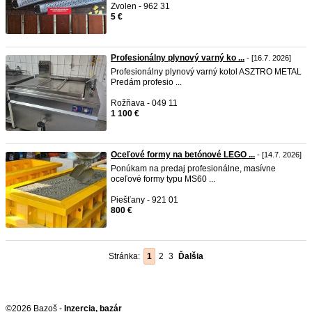
Zvolen - 962 31
5 €
Profesionálny plynový varný ko ...
- [16.7. 2026]
Profesionálny plynový varný kotol ASZTRO METAL
Predám profesio ...
Rožňava - 049 11
1 100 €
Oceľové formy na betónové LEGO ...
- [14.7. 2026]
Ponúkam na predaj profesionálne, masívne
oceľové formy typu MS60 ...
Piešťany - 921 01
800 €
Stránka:
1
2
3
Ďalšia
©2026 Bazoš -
Inzercia, bazár