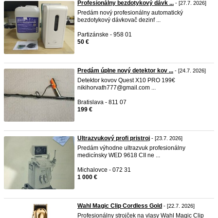
Profesionálny bezdotykový dávk ...
- [27.7. 2026]
Predám nový profesionálny automatický
bezdotykový dávkovač dezinf ...
Partizánske - 958 01
50 €
Predám úplne nový detektor kov ...
- [24.7. 2026]
Detektor kovov Quest X10 PRO 199€
nikihorvath777@gmail.com ...
Bratislava - 811 07
199 €
Ultrazvukový profi pristroj
- [23.7. 2026]
Predám výhodne ultrazvuk profesionálny
medicínsky WED 9618 CII ne ...
Michalovce - 072 31
1 000 €
Wahl Magic Clip Cordless Gold
- [22.7. 2026]
Profesionálny strojček na vlasy Wahl Magic Clip