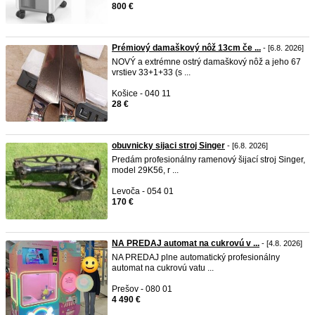
800 €
Prémiový damaškový nôž 13cm če ...
- [6.8. 2026]
NOVÝ a extrémne ostrý damaškový nôž a jeho 67
vrstiev 33+1+33 (s ...
Košice - 040 11
28 €
obuvnicky sijaci stroj Singer
- [6.8. 2026]
Predám profesionálny ramenový šijací stroj Singer,
model 29K56, r ...
Levoča - 054 01
170 €
NA PREDAJ automat na cukrovú v ...
- [4.8. 2026]
NA PREDAJ plne automatický profesionálny
automat na cukrovú vatu ...
Prešov - 080 01
4 490 €