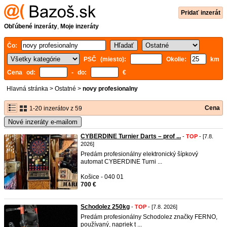
Pridať inzerát
Obľúbené inzeráty
,
Moje inzeráty
Čo:
PSČ (miesto):
Okolie:
km
Cena od:
- do:
€
Hlavná stránka
>
Ostatné
>
novy profesionalny
Cena
1-20 inzerátov z 59
Nové inzeráty e-mailom
CYBERDINE Turnier Darts – prof ...
-
TOP
- [7.8.
2026]
Predám profesionálny elektronický šípkový
automat CYBERDINE Turni ...
Košice - 040 01
700 €
Schodolez 250kg
-
TOP
- [7.8. 2026]
Predám profesionálny Schodolez značky FERNO,
používaný, napriek t ...