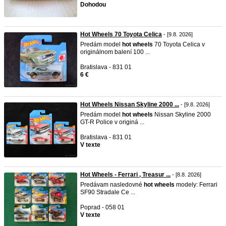
Dohodou
Hot Wheels 70 Toyota Celica
- [9.8. 2026]
Predám model
hot
wheels
70 Toyota Celica v
originálnom balení 100 ...
Bratislava - 831 01
6 €
Hot Wheels Nissan Skyline 2000 ...
- [9.8. 2026]
Predám model
hot
wheels
Nissan Skyline 2000
GT-R Police v originá ...
Bratislava - 831 01
V texte
Hot Wheels - Ferrari , Treasur ...
- [8.8. 2026]
Predávam nasledovné
hot
wheels
modely: Ferrari
SF90 Stradale Ce ...
Poprad - 058 01
V texte