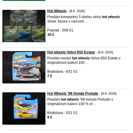
Hot Wheels
- [8.8. 2026]
Predám kompletnú 5-dielnu sériu
hot
wheels
Silver Series s názvom ...
Poprad - 058 01
30 €
Hot wheels Volvo 850 Estate
- [8.8. 2026]
Predám model
hot
wheels
Volvo 850 Estate v
originálnom balení 100 ...
Bratislava - 831 01
7 €
Hot Wheels ’98 Honda Prelude
- [8.8. 2026]
Predám
hot
wheels
’98 Honda Prelude v
originálnom balení 100 % st ...
Bratislava - 831 01
9 €