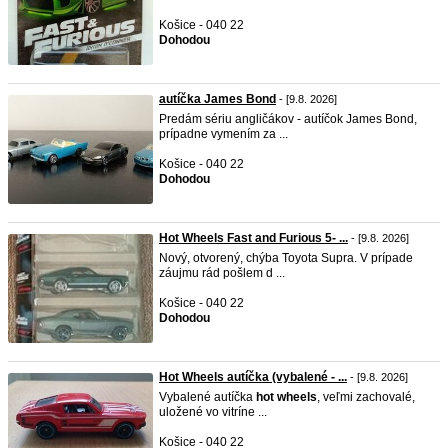
Košice - 040 22
Dohodou
autíčka James Bond
- [9.8. 2026]
Predám sériu angličákov - autíčok James Bond,
prípadne vymením za ...
Košice - 040 22
Dohodou
Hot Wheels Fast and Furious 5- ...
- [9.8. 2026]
Nový, otvorený, chýba Toyota Supra. V prípade
záujmu rád pošlem d ...
Košice - 040 22
Dohodou
Hot Wheels autíčka (vybalené - ...
- [9.8. 2026]
Vybalené autíčka
hot
wheels
, veľmi zachovalé,
uložené vo vitríne ...
Košice - 040 22