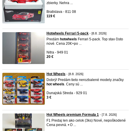
zbierky. Nehra ...
Bratislava - 811 08
119 €
Hotwheels Ferrari 5-pack
- [8.8. 2026]
Predám
hot
wheels
Ferrari 5-pack. Top stav čisto
nové. Cena 20€+po ...
Nitra - 949 01
20 €
Hot Wheels
- [8.8. 2026]
Dobrý! Predám tieto nerozbalené modely značky
hot
wheels
. Ceny sú ...
Dunajská Streda - 929 01
3 €
Hot Wheels premium Formula 1
- [7.8. 2026]
F1 Predaj len ako celok (3ks) Nové, nepoškodené
Cena pevná. • O ...