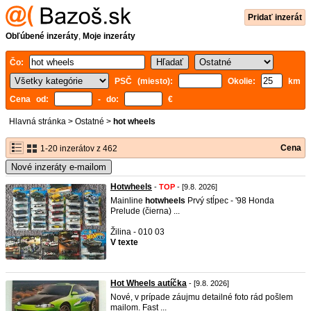
Pridať inzerát
Obľúbené inzeráty
,
Moje inzeráty
Čo:
PSČ (miesto):
Okolie:
km
Cena od:
- do:
€
Hlavná stránka
>
Ostatné
>
hot wheels
Cena
1-20 inzerátov z 462
Nové inzeráty e-mailom
Hotwheels
-
TOP
- [9.8. 2026]
Mainline
hot
wheels
Prvý stĺpec - '98 Honda
Prelude (čierna) ...
Žilina - 010 03
V texte
Hot Wheels autíčka
- [9.8. 2026]
Nové, v prípade záujmu detailné foto rád pošlem
mailom. Fast ...