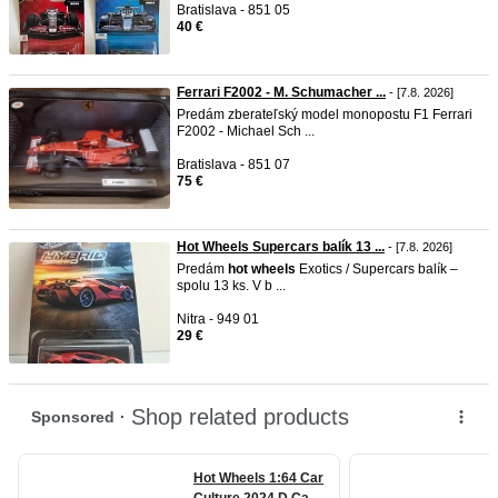
Bratislava - 851 05
40 €
Ferrari F2002 - M. Schumacher ...
- [7.8. 2026]
Predám zberateľský model monopostu F1 Ferrari
F2002 - Michael Sch ...
Bratislava - 851 07
75 €
Hot Wheels Supercars balík 13 ...
- [7.8. 2026]
Predám
hot
wheels
Exotics / Supercars balík –
spolu 13 ks. V b ...
Nitra - 949 01
29 €