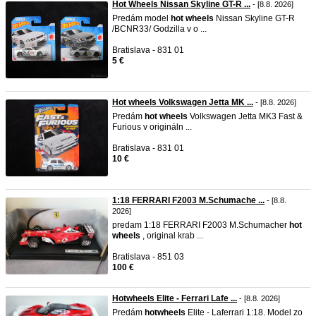
Hot Wheels Nissan Skyline GT-R ...
- [8.8. 2026]
Predám model
hot
wheels
Nissan Skyline GT-R
/BCNR33/ Godzilla v o ...
Bratislava - 831 01
5 €
Hot wheels Volkswagen Jetta MK ...
- [8.8. 2026]
Predám
hot
wheels
Volkswagen Jetta MK3 Fast &
Furious v origináln ...
Bratislava - 831 01
10 €
1:18 FERRARI F2003 M.Schumache ...
- [8.8.
2026]
predam 1:18 FERRARI F2003 M.Schumacher
hot
wheels
, original krab ...
Bratislava - 851 03
100 €
Hotwheels Elite - Ferrari Lafe ...
- [8.8. 2026]
Predám
hot
wheels
Elite - Laferrari 1:18. Model zo