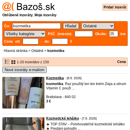
Pridať inzerát
Obľúbené inzeráty
,
Moje inzeráty
Čo:
PSČ (miesto):
Okolie:
km
Cena od:
- do:
€
Hlavná stránka
>
Ostatné
>
kozmetika
Cena
1-20 inzerátov z 150
Nové inzeráty e-mailom
Kozmetika
- [8.8. 2026]
kozmetika
. Raz použitý len ten krém Ziaja a sérum
Vitamín C použi ...
Bratislava - 840 02
3 €
Kozmetické lehátko
- [7.8. 2026]
🔥 TOP STAV – Polohovateľné kozmetické lehátko
🔥 Predám pohodln ...