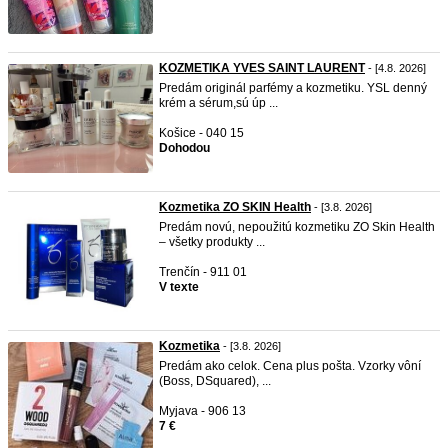
KOZMETIKA YVES SAINT LAURENT
- [4.8. 2026]
Predám originál parfémy a kozmetiku. YSL denný
krém a sérum,sú úp ...
Košice - 040 15
Dohodou
Kozmetika ZO SKIN Health
- [3.8. 2026]
Predám novú, nepoužitú kozmetiku ZO Skin Health
– všetky produkty ...
Trenčín - 911 01
V texte
Kozmetika
- [3.8. 2026]
Predám ako celok. Cena plus pošta. Vzorky vôní
(Boss, DSquared), ...
Myjava - 906 13
7 €