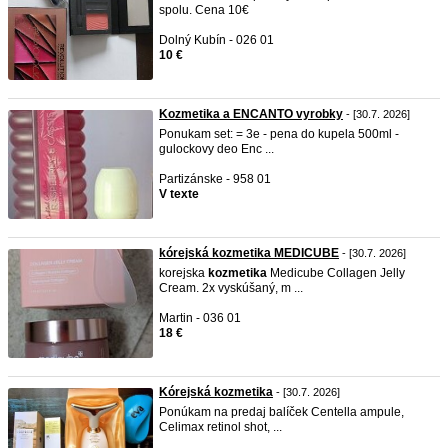
spolu. Cena 10€
Dolný Kubín - 026 01
10 €
Kozmetika a ENCANTO vyrobky
- [30.7. 2026]
Ponukam set: = 3e - pena do kupela 500ml -
gulockovy deo Enc ...
Partizánske - 958 01
V texte
kórejská kozmetika MEDICUBE
- [30.7. 2026]
korejska
kozmetika
Medicube Collagen Jelly
Cream. 2x vyskúšaný, m ...
Martin - 036 01
18 €
Kórejská kozmetika
- [30.7. 2026]
Ponúkam na predaj balíček Centella ampule,
Celimax retinol shot, ...