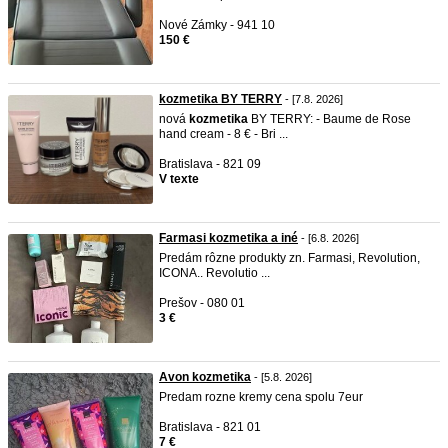
Nové Zámky - 941 10
150 €
kozmetika BY TERRY
- [7.8. 2026]
nová
kozmetika
BY TERRY: - Baume de Rose
hand cream - 8 € - Bri ...
Bratislava - 821 09
V texte
Farmasi kozmetika a iné
- [6.8. 2026]
Predám rôzne produkty zn. Farmasi, Revolution,
ICONA.. Revolutio ...
Prešov - 080 01
3 €
Avon kozmetika
- [5.8. 2026]
Predam rozne kremy cena spolu 7eur
Bratislava - 821 01
7 €