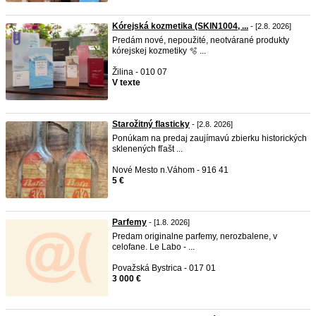
Kórejská kozmetika (SKIN1004, ...
- [2.8. 2026]
Predám nové, nepoužité, neotvárané produkty
kórejskej kozmetiky 🫧 ...
Žilina - 010 07
V texte
Starožitný flasticky
- [2.8. 2026]
Ponúkam na predaj zaujímavú zbierku historických
sklenených fľašt ...
Nové Mesto n.Váhom - 916 41
5 €
Parfemy
- [1.8. 2026]
Predam originalne parfemy, nerozbalene, v
celofane. Le Labo - ...
Považská Bystrica - 017 01
3 000 €