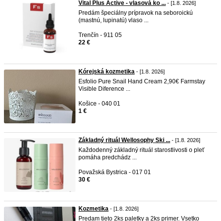
Vital Plus Active - vlasová ko ...
- [1.8. 2026]
Predám špeciálny prípravok na seboroickú
(mastnú, lupinatú) vlaso ...
Trenčín - 911 05
22 €
Kórejská kozmetika
- [1.8. 2026]
Esfolio Pure Snail Hand Cream 2,90€ Farmstay
Visible Diference ...
Košice - 040 01
1 €
Základný rituál Wellosophy Ski ...
- [1.8. 2026]
Každodenný základný rituál starostlivosti o pleť
pomáha predchádz ...
Považská Bystrica - 017 01
30 €
Kozmetika
- [1.8. 2026]
Predam tieto 2ks paletky a 2ks primer. Vsetko