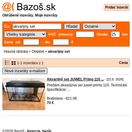
Pridať inzerát
Obľúbené inzeráty
,
Moje inzeráty
Čo:
PSČ (miesto):
Okolie:
km
Cena od:
- do:
€
Hlavná stránka
>
Ostatné
>
akvarijny set
Cena
1-1 inzerátov z 1
Nové inzeráty e-mailom
Akvarijný set JUWEL Primo 110 ...
- [22.6. 2026]
Predám akvarijova ser juwel primo 110. Technické
špecifikácie: ...
Bratislava - 821 06
70 €
©2026 Bazoš -
Inzercia, bazár