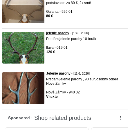
podstavcom za 80 €, 2x srnč ...
Galanta - 926 01
80 €
jelenie parohy
- [13.6. 2026]
Predám jelenie parohy 10-torák.
Ilava - 019 01
120 €
Jelenie parohy
- [11.6. 2026]
Predam jelenie parohy , 90 eur, osobny odber
Nove Zamky
Nové Zámky - 940 02
V texte