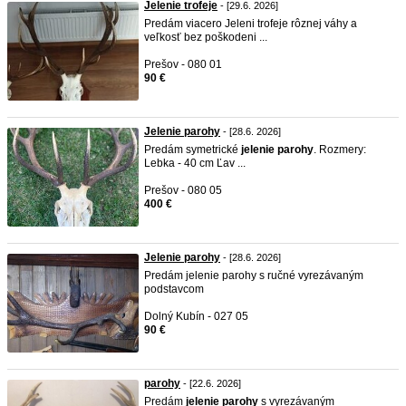
Jelenie trofeje
- [29.6. 2026]
Predám viacero Jeleni trofeje rôznej váhy a
veľkosť bez poškodeni ...
Prešov - 080 01
90 €
Jelenie parohy
- [28.6. 2026]
Predám symetrické
jelenie
parohy
. Rozmery:
Lebka - 40 cm Ľav ...
Prešov - 080 05
400 €
Jelenie parohy
- [28.6. 2026]
Predám jelenie parohy s ručné vyrezávaným
podstavcom
Dolný Kubín - 027 05
90 €
parohy
- [22.6. 2026]
Predám
jelenie
parohy
s vyrezávaným