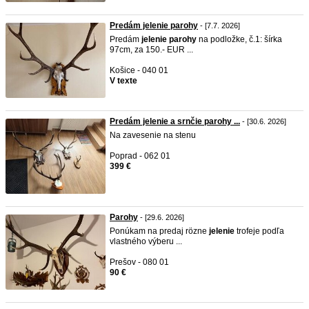
Predám jelenie parohy
- [7.7. 2026]
Predám
jelenie
parohy
na podložke, č.1: šírka
97cm, za 150.- EUR ...
Košice - 040 01
V texte
Predám jelenie a srnčie parohy ...
- [30.6. 2026]
Na zavesenie na stenu
Poprad - 062 01
399 €
Parohy
- [29.6. 2026]
Ponúkam na predaj rözne
jelenie
trofeje podľa
vlastného výberu ...
Prešov - 080 01
90 €