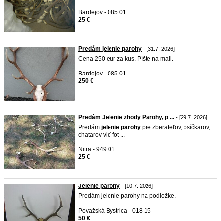
Bardejov - 085 01
25 €
Predám jelenie parohy
- [31.7. 2026]
Cena 250 eur za kus. Píšte na mail.
Bardejov - 085 01
250 €
Predám Jelenie zhody Parohy, p ...
- [29.7. 2026]
Predám
jelenie
parohy
pre zberateľov, psíčkarov,
chatarov viď fot ...
Nitra - 949 01
25 €
Jelenie parohy
- [10.7. 2026]
Predám jelenie parohy na podložke.
Považská Bystrica - 018 15
50 €