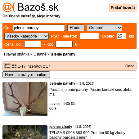
Pridať inzerát
Obľúbené inzeráty
,
Moje inzeráty
Čo:
PSČ (miesto):
Okolie:
km
Cena od:
- do:
€
Hlavná stránka
>
Ostatné
>
jelenie parohy
Cena
1-17 inzerátov z 17
Nové inzeráty e-mailom
Jelenie parohy
- [3.8. 2026]
Predám jelenie parohy. Prosím kontakt sms alebo
mail.
Levice - 935 05
60 €
jelenie zhody
- [1.8. 2026]
TEL/SMS 0908 883 990 Predám 80 kg zhody
parohy
parožie z jeleň ...