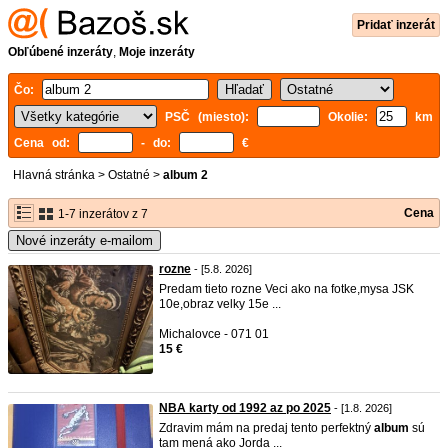
Pridať inzerát
Obľúbené inzeráty
,
Moje inzeráty
Čo:
PSČ (miesto):
Okolie:
km
Cena od:
- do:
€
Hlavná stránka
>
Ostatné
>
album 2
Cena
1-7 inzerátov z 7
Nové inzeráty e-mailom
rozne
- [5.8. 2026]
Predam tieto rozne Veci ako na fotke,mysa JSK
10e,obraz velky 15e ...
Michalovce - 071 01
15 €
NBA karty od 1992 az po 2025
- [1.8. 2026]
Zdravim mám na predaj tento perfektný
album
sú
tam mená ako Jorda ...