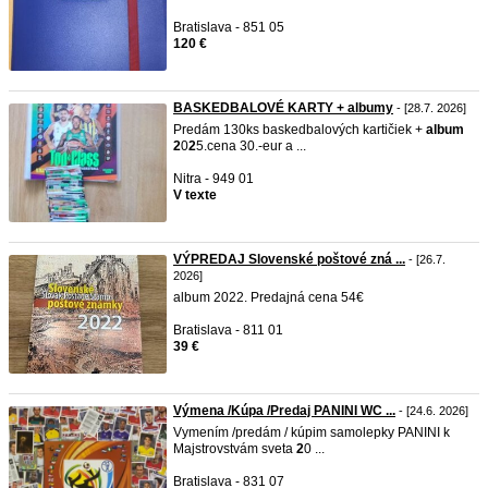
Bratislava - 851 05
120 €
BASKEDBALOVÉ KARTY + albumy
- [28.7. 2026]
Predám 130ks baskedbalových kartičiek +
album
2
0
2
5.cena 30.-eur a ...
Nitra - 949 01
V texte
VÝPREDAJ Slovenské poštové zná ...
- [26.7.
2026]
album 2022. Predajná cena 54€
Bratislava - 811 01
39 €
Výmena /Kúpa /Predaj PANINI WC ...
- [24.6. 2026]
Vymením /predám / kúpim samolepky PANINI k
Majstrovstvám sveta
2
0 ...
Bratislava - 831 07