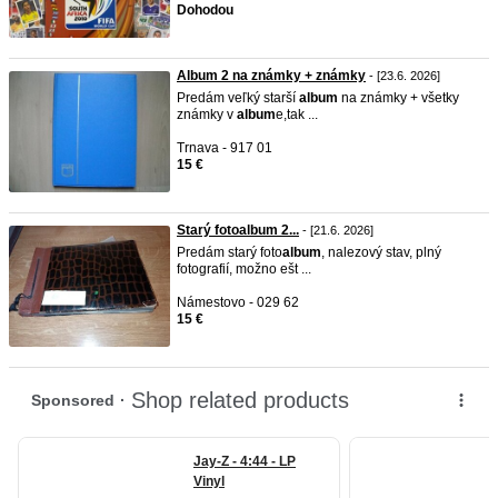
Dohodou
Album 2 na známky + známky
- [23.6. 2026]
Predám veľký starší
album
na známky + všetky
známky v
album
e,tak ...
Trnava - 917 01
15 €
Starý fotoalbum 2...
- [21.6. 2026]
Predám starý foto
album
, nalezový stav, plný
fotografií, možno ešt ...
Námestovo - 029 62
15 €