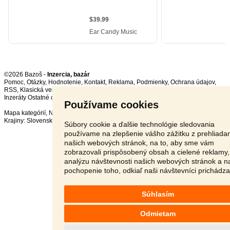
©2026 Bazoš -
Inzercia, bazár
Pomoc
,
Otázky
,
Hodnotenie
,
Kontakt
,
Reklama
,
Podmienky
,
Ochrana údajov
,
RSS
,
Inzeráty Ostatné celkom:
88111
, za 24 hodín:
2251
Používame cookies
Mapa kategórií
,
Najvyhľadávanejšie výrazy
Krajiny:
Slovensko
,
Česká republika
,
Poľsko
,
Rakúsko
Súbory cookie a ďalšie technológie sledovania
používame na zlepšenie vášho zážitku z prehliada
našich webových stránok, na to, aby sme vám
zobrazovali prispôsobený obsah a cielené reklamy,
analýzu návštevnosti našich webových stránok a n
pochopenie toho, odkiaľ naši návštevníci prichádza
Súhlasím
Odmietam