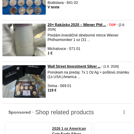
Bratislava - 841 02
V texte
20× Rakúsko 2020 – Wiener Phil ...
-
TOP
- [2.8.
2026]
Predám investičné strieborné mince Wiener
Philharmoniker 1 oz (31 ...
Michalovce - 071 01
1 €
Wall Street Investment Silver ...
- [1.8. 2026]
Ponúkam na predaj: 7x 1 Oz Ag + poštovú známku
(1x USA | America ...
Snina - 069 01
119 €