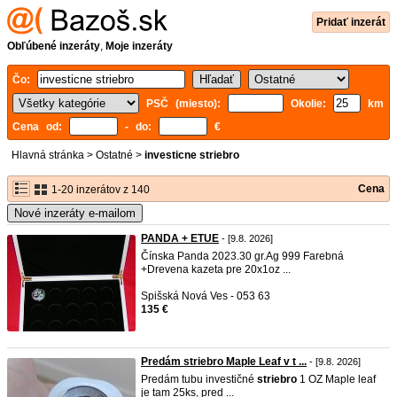
Pridať inzerát
Obľúbené inzeráty
,
Moje inzeráty
Čo:
PSČ (miesto):
Okolie:
km
Cena od:
- do:
€
Hlavná stránka
>
Ostatné
>
investicne striebro
Cena
1-20 inzerátov z 140
Nové inzeráty e-mailom
PANDA + ETUE
- [9.8. 2026]
Čínska Panda 2023.30 gr.Ag 999 Farebná
+Drevena kazeta pre 20x1oz ...
Spišská Nová Ves - 053 63
135 €
Predám striebro Maple Leaf v t ...
- [9.8. 2026]
Predám tubu investičné
striebro
1 OZ Maple leaf
je tam 25ks, pred ...