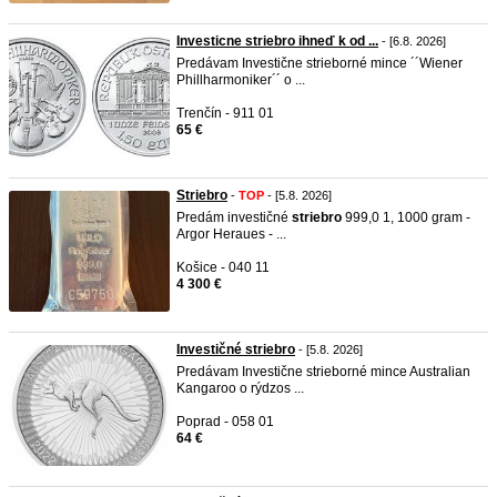
Investicne striebro ihneď k od ...
- [6.8. 2026]
Predávam Investične strieborné mince ´´Wiener
Phillharmoniker´´ o ...
Trenčín - 911 01
65 €
Striebro
-
TOP
- [5.8. 2026]
Predám investičné
striebro
999,0 1, 1000 gram -
Argor Heraues - ...
Košice - 040 11
4 300 €
Investičné striebro
- [5.8. 2026]
Predávam Investične strieborné mince Australian
Kangaroo o rýdzos ...
Poprad - 058 01
64 €