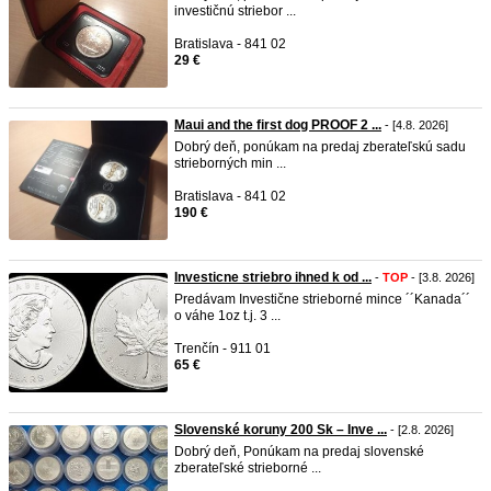
investičnú striebor ...
Bratislava - 841 02
29 €
Maui and the first dog PROOF 2 ...
- [4.8. 2026]
Dobrý deň, ponúkam na predaj zberateľskú sadu
strieborných min ...
Bratislava - 841 02
190 €
Investicne striebro ihned k od ...
-
TOP
- [3.8. 2026]
Predávam Investične strieborné mince ´´Kanada´´
o váhe 1oz t.j. 3 ...
Trenčín - 911 01
65 €
Slovenské koruny 200 Sk – Inve ...
- [2.8. 2026]
Dobrý deň, Ponúkam na predaj slovenské
zberateľské strieborné ...