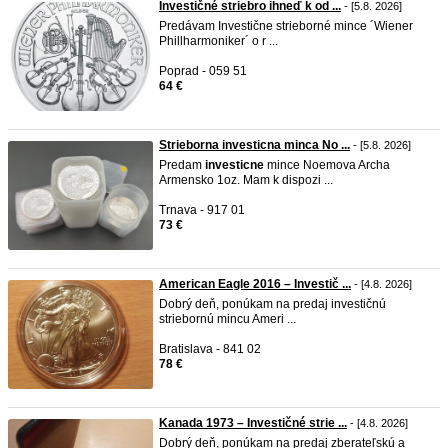
Investičné striebro ihneď k od ...
- [5.8. 2026]
Predávam Investične strieborné mince ´Wiener
Phillharmoniker´ o r ...
Poprad - 059 51
64 €
Strieborna investicna minca No ...
- [5.8. 2026]
Predam
investicne
mince Noemova Archa
Armensko 1oz. Mam k dispozi ...
Trnava - 917 01
73 €
American Eagle 2016 – Investič ...
- [4.8. 2026]
Dobrý deň, ponúkam na predaj investičnú
striebornú mincu Ameri ...
Bratislava - 841 02
78 €
Kanada 1973 – Investičné strie ...
- [4.8. 2026]
Dobrý deň, ponúkam na predaj zberateľskú a