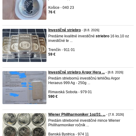
Košice - 040 23
76 €
Investičné striebro
- [8.8. 2026]
Predáme kvalitné investičné
striebro
16 ks.10 oz
investičné te ...
Trenčín - 911 01
59 €
Investičné striebro Argor Hera ...
- [8.8. 2026]
Predám striebornú investičnú tehličku Argor
Heraeus 999 Ag - 250g ...
Rimavská Sobota - 979 01
590 €
Wiener Phillharmoniker 1oz/31. ...
- [7.8. 2026]
Predám strieborné investičné mince Wiener
Phillharmoniker ročník ...
Banská Bystrica - 974 11