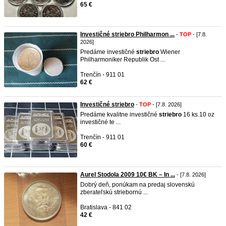
65 €
Investičné striebro Philharmon ...
-
TOP
- [7.8.
2026]
Predáme investičné
striebro
Wiener
Philharmoniker Republik Ost ...
Trenčín - 911 01
62 €
Investičné striebro
-
TOP
- [7.8. 2026]
Predáme kvalitne investičné
striebro
16 ks.10 oz
investičné te ...
Trenčín - 911 01
60 €
Aurel Stodola 2009 10€ BK – In ...
- [7.8. 2026]
Dobrý deň, ponúkam na predaj slovenskú
zberateľskú striebornú ...
Bratislava - 841 02
42 €