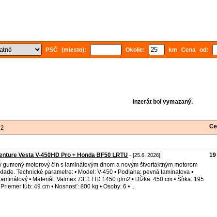
PSČ (miesto):
Okolie:
km Cena od:
Inzerát bol vymazaný.
Ce
 2
enture Vesta V-450HD Pro + Honda BF50 LRTU
19
- [25.6. 2026]
 gumený motorový čln s laminátovým dnom a novým štvortaktným motorom
klade. Technické parametre: • Model: V-450 • Podlaha: pevná laminatova •
 laminátový • Materiál: Valmex 7311 HD 1450 g/m2 • Dĺžka: 450 cm • Šírka: 195
 Priemer túb: 49 cm • Nosnosť: 800 kg • Osoby: 6 • ...