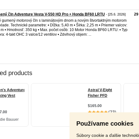
ený čln Adventure Vesta V-550 HD Pro + Honda BF60 LRTU
29
- [25.6. 2026]
 gumený motorový čln s laminátovým dnom a novým štvortaktným motorom
klade. Technické parametre: • Dĺžka: 5,40 m • Šírka: 2,25 m • Priemer valcov:
 m • Hmotnosť: 350 kg • Max. počet osôb: 10 Motor Honda BF60 LRTU: • Typ
ra: 4-takt OHC 3 valce/12 ventilov • Zdvihový objem: ...
Používame cookies
Súbory cookie a ďalšie technol