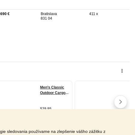
 690 €
Bratislava
411 x
831 04
ógie sledovania používame na zlepšenie vášho zážitku z