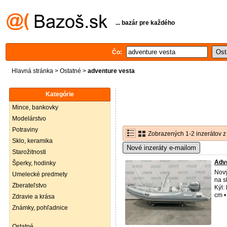
... bazár pre každého
Čo:
Hlavná stránka
>
Ostatné
>
adventure vesta
Kategórie
Mince, bankovky
Modelárstvo
Potraviny
Zobrazených 1-2 inzerátov z
Sklo, keramika
Nové inzeráty e-mailom
Starožitnosti
Adv
Šperky, hodinky
Nový
Umelecké predmety
na s
Zberateľstvo
Kýl:
cm •
Zdravie a krása
Známky, pohľadnice
Ostatné