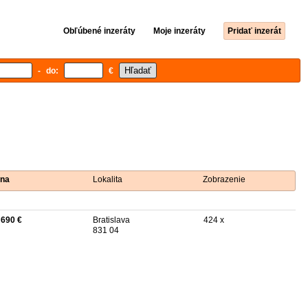
Obľúbené inzeráty
Moje inzeráty
Pridať inzerát
- do:
€
na
Lokalita
Zobrazenie
 690 €
Bratislava
424 x
831 04