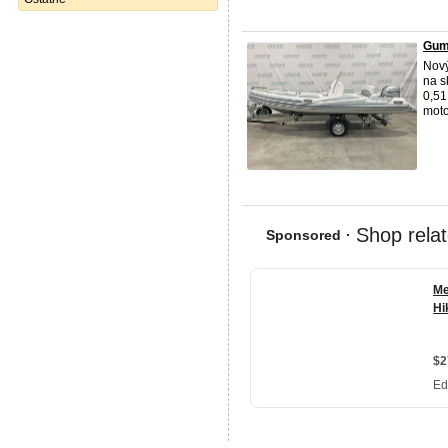
Gum
Nový
na s
0,51
moto