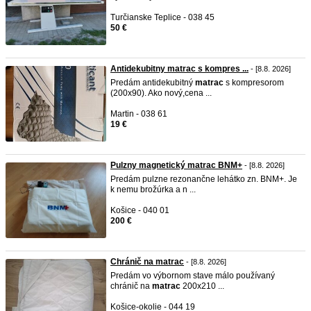
Turčianske Teplice - 038 45
50 €
Antidekubitny matrac s kompres ...
- [8.8. 2026]
Predám antidekubitný
matrac
s kompresorom
(200x90). Ako nový,cena ...
Martin - 038 61
19 €
Pulzny magnetický matrac BNM+
- [8.8. 2026]
Predám pulzne rezonančne lehátko zn. BNM+. Je
k nemu brožúrka a n ...
Košice - 040 01
200 €
Chránič na matrac
- [8.8. 2026]
Predám vo výbornom stave málo používaný
chránič na
matrac
200x210 ...
Košice-okolie - 044 19