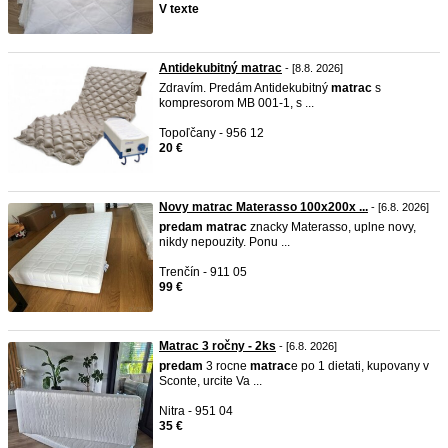
V texte
Antidekubitný matrac
- [8.8. 2026]
Zdravím. Predám Antidekubitný
matrac
s
kompresorom MB 001-1, s ...
Topoľčany - 956 12
20 €
Novy matrac Materasso 100x200x ...
- [6.8. 2026]
predam
matrac
znacky Materasso, uplne novy,
nikdy nepouzity. Ponu ...
Trenčín - 911 05
99 €
Matrac 3 ročny - 2ks
- [6.8. 2026]
predam
3 rocne
matrac
e po 1 dietati, kupovany v
Sconte, urcite Va ...
Nitra - 951 04
35 €