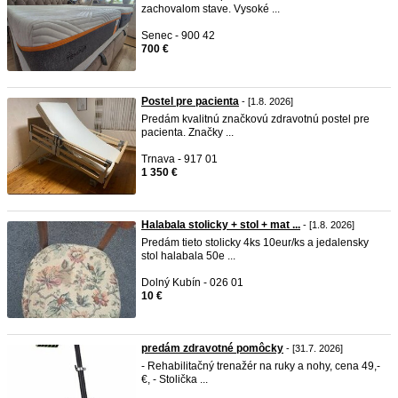
zachovalom stave. Vysoké ...
Senec - 900 42
700 €
Postel pre pacienta
- [1.8. 2026]
Predám kvalitnú značkovú zdravotnú postel pre
pacienta. Značky ...
Trnava - 917 01
1 350 €
Halabala stolicky + stol + mat ...
- [1.8. 2026]
Predám tieto stolicky 4ks 10eur/ks a jedalensky
stol halabala 50e ...
Dolný Kubín - 026 01
10 €
predám zdravotné pomôcky
- [31.7. 2026]
- Rehabilitačný trenažér na ruky a nohy, cena 49,-
€, - Stolička ...