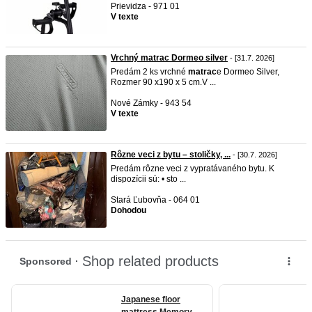
Prievidza - 971 01
V texte
Vrchný matrac Dormeo silver
- [31.7. 2026]
Predám 2 ks vrchné
matrac
e Dormeo Silver,
Rozmer 90 x190 x 5 cm.V ...
Nové Zámky - 943 54
V texte
Rôzne veci z bytu – stoličky, ...
- [30.7. 2026]
Predám rôzne veci z vypratávaného bytu. K
dispozícii sú: • sto ...
Stará Ľubovňa - 064 01
Dohodou