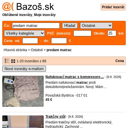
Pridať inzerát
Obľúbené inzeráty
,
Moje inzeráty
Čo:
PSČ (miesto):
Okolie:
km
Cena od:
- do:
€
Hlavná stránka
>
Ostatné
>
predam matrac
Cena
1-20 inzerátov z 88
Nové inzeráty e-mailom
Nafukovací matrac s kompresoro ...
- [9.8. 2026]
Predám nafukovací
matrac
proti
dekubitom/preležaninám. Nový. Mám ...
Považská Bystrica - 017 01
45 €
Trakčny stôl
- [9.8. 2026]
Predám trakčny stôl, ovládaný elektronický,
hydraulický. Zachoval ...