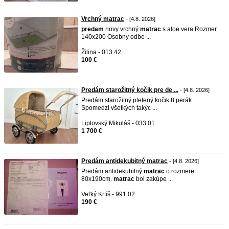
Vrchný matrac
- [4.8. 2026]
predam
novy vrchný
matrac
s aloe vera Rozmer
140x200 Osobny odbe ...
Žilina - 013 42
100 €
Predám starožitný kočik pre de ...
- [4.8. 2026]
Predám starožitný pletený kočik 8 perák.
Spomedzi všetkých takýc ...
Liptovský Mikuláš - 033 01
1 700 €
Predám antidekubitný matrac
- [4.8. 2026]
Predám antidekubitný
matrac
o rozmere
80x190cm.
matrac
bol zakúpe ...
Veľký Krtíš - 991 02
190 €