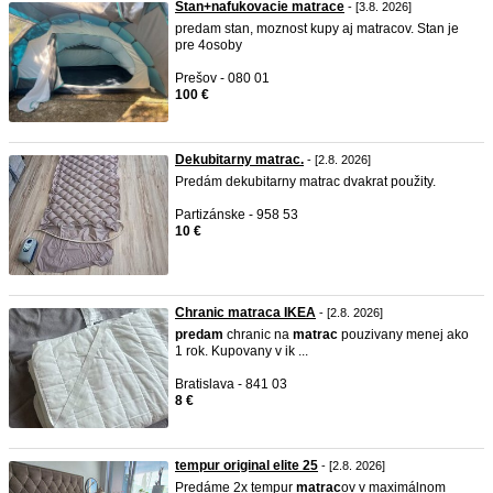
Stan+nafukovacie matrace
- [3.8. 2026]
predam stan, moznost kupy aj matracov. Stan je
pre 4osoby
Prešov - 080 01
100 €
Dekubitarny matrac.
- [2.8. 2026]
Predám dekubitarny matrac dvakrat použity.
Partizánske - 958 53
10 €
Chranic matraca IKEA
- [2.8. 2026]
predam
chranic na
matrac
pouzivany menej ako
1 rok. Kupovany v ik ...
Bratislava - 841 03
8 €
tempur original elite 25
- [2.8. 2026]
Predáme 2x tempur
matrac
ov v maximálnom