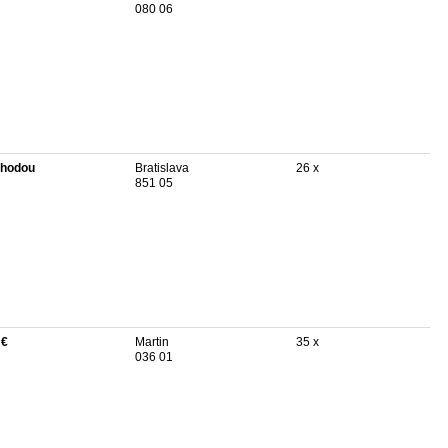
080 06
hodou
Bratislava
26 x
851 05
 €
Martin
35 x
036 01