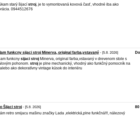
kam starý šijací
stroj
, je to vymontovaná kovová časť, vhodné iba ako
rácia. 0944512676
am funkcny sijaci stroj Minerva, original farba,vstavaný
Do
- [5.8. 2026]
dam funkcny
sijaci
stroj
Minerva, original farba,vstavaný v drevenom stole s
álovým pohonom.
stroj
je plne mechanický, vhodný ako funkčný pomocník na
e alebo ako dekoratívny vintage kúsok do interiéru
o Šijaci stroj
80
- [5.8. 2026]
ám retro smijacu mašinu značky Lada ,elektrická,plne funkčná!!!, nálezový