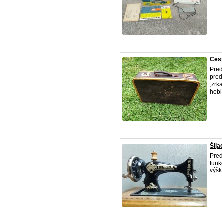
Cest
Pred
pred
,zrk
hobl
Šija
Pred
funk
výšk