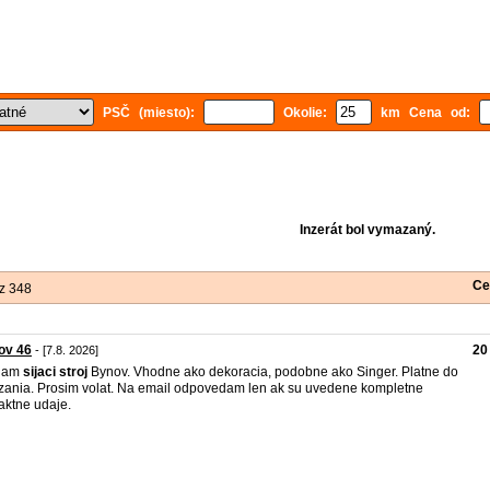
PSČ (miesto):
Okolie:
km Cena od:
Inzerát bol vymazaný.
Ce
z 348
ov 46
20
- [7.8. 2026]
dam
sijaci
stroj
Bynov. Vhodne ako dekoracia, podobne ako Singer. Platne do
ania. Prosim volat. Na email odpovedam len ak su uvedene kompletne
aktne udaje.