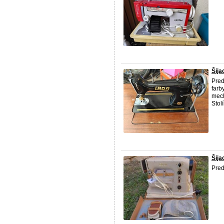
Šija
Pred
farb
mech
Stol
Šija
Pred