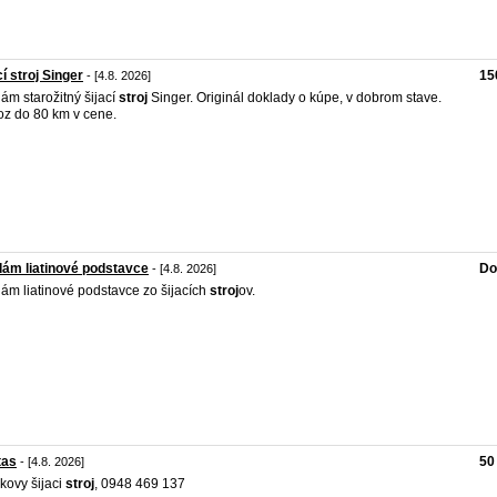
cí stroj Singer
15
- [4.8. 2026]
ám starožitný šijací
stroj
Singer. Originál doklady o kúpe, v dobrom stave.
z do 80 km v cene.
ám liatinové podstavce
Do
- [4.8. 2026]
ám liatinové podstavce zo šijacích
stroj
ov.
tas
50
- [4.8. 2026]
ikovy šijaci
stroj
, 0948 469 137