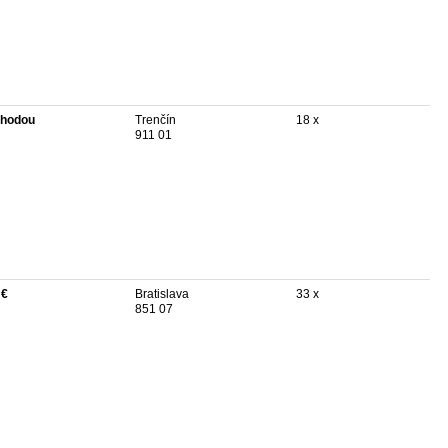
hodou
Trenčín
18 x
911 01
 €
Bratislava
33 x
851 07