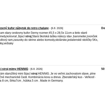
ovný kufor nábytok do retro chalupy
Do
- [6.8. 2026]
am stary cestovny kufor čierny rozmer:45,5 x 28,5x 11cm a tieto staré
mety,kolovrat ,šijací
stroj
,Stará školská taška nálezy stav ,barometer,zvonček
adlový ram,zasuvky do skrine alebo komody,stolárske,jedalenské stoličky 5Ks,
iky,vešiaky
ci stroj mimy HENNIG
50
- [6.8. 2026]
ám starožitný mini šijací
stroj
HENNIG. Je vo veľmi zachovalom stave, plne
čné mechanické časti. Kombinácia kovu a dreva. Zberateľský kus - Veľkosť-
a 8 cm, šírka7cm , húbka.5 cm . Made in Germany.