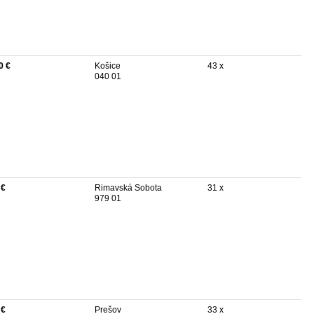
0 €
Košice
43 x
040 01
 €
Rimavská Sobota
31 x
979 01
 €
Prešov
33 x