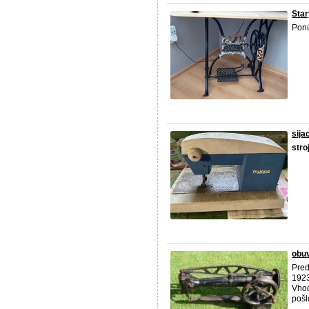
Star
Ponú
sijac
stro
obuv
Pred
1923
Vhod
pošl