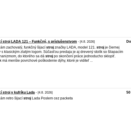
cí stroj LADA 121 – Funkčný, s príslušenstvom
Do
- [4.8. 2026]
ám zachovalý, funkčný šijací
stroj
značky LADA, model 121.
stroj
je čiernej
y s klasickým zlatým logom. Súčasťou predaja je aj drevený stolík so šliapacím
anizmom, do ktorého sa dá
stroj
po skončení práce jednoducho sklopiť.
ík má menšie povrchové poškodenie dýhy, ktoré je viditeľ ...
cí stroj v kufríku Lada
50
- [4.8. 2026]
ám retro šijací
stroj
Lada Poslem cez packeta