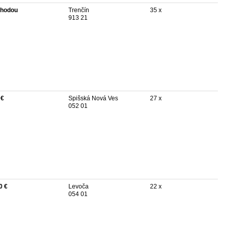
hodou
Trenčín
35 x
913 21
 €
Spišská Nová Ves
27 x
052 01
0 €
Levoča
22 x
054 01