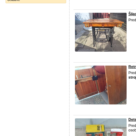
Šija
Pred
Retr
Pred
stro
Dets
Pre
osob