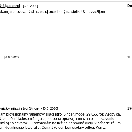
ý šijací stroj
Do
- [6.8. 2026]
kam, zrenovovaný šijací
stroj
prerobený na stolík. Už nevyužijem
i
10
- [6.8. 2026]
j
nicky sijaci stroj Singer
17
- [6.8. 2026]
ám profesionálny ramenový šijací
stroj
Singer, model 29K56, rok výroby ca.
, pri točení kolesom funguje, potrebná oprava, namazanie a nastavenie.
ný aj na dekoráciu. Rozpredám ho tiež na náhradné diely. V prípade záujmu
em detailnejšie fotografie. Cena 170 eur. Len osobný odber. Kon ...