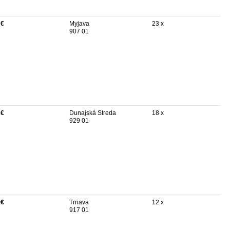
 €
Myjava
23 x
907 01
 €
Dunajská Streda
18 x
929 01
 €
Trnava
12 x
917 01