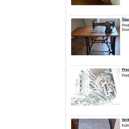
Šija
Pred
Dovo
Pred
Pred
Veri
Kufr