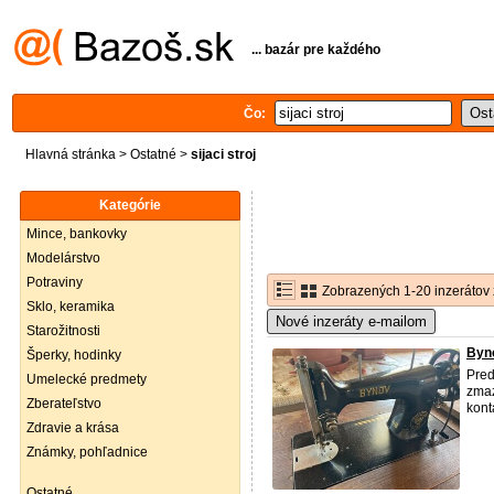
... bazár pre každého
Čo:
Hlavná stránka
>
Ostatné
>
sijaci stroj
Kategórie
Mince, bankovky
Modelárstvo
Potraviny
Zobrazených 1-20 inzerátov 
Sklo, keramika
Nové inzeráty e-mailom
Starožitnosti
Byn
Šperky, hodinky
Pre
Umelecké predmety
zmaz
Zberateľstvo
kont
Zdravie a krása
Známky, pohľadnice
Ostatné