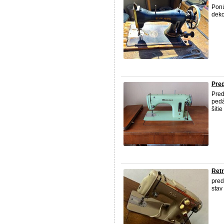
Ponú
deko
Pred
Pre
ped
šiti
Retr
pred
stav