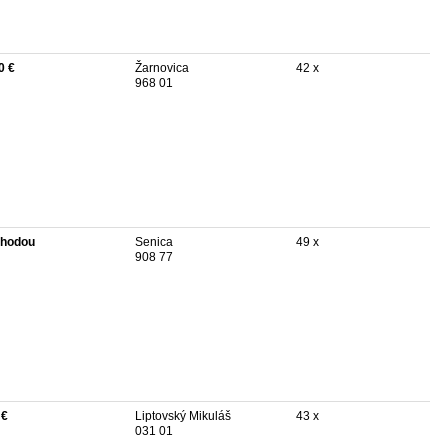
0 €
Žarnovica
42 x
968 01
hodou
Senica
49 x
908 77
 €
Liptovský Mikuláš
43 x
031 01