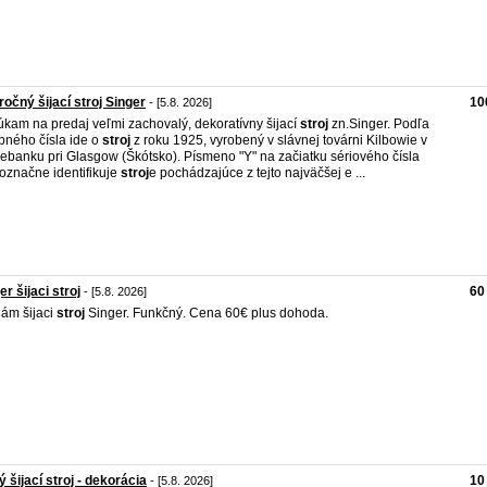
ročný šijací stroj Singer
10
- [5.8. 2026]
kam na predaj veľmi zachovalý, dekoratívny šijací
stroj
zn.Singer. Podľa
bného čísla ide o
stroj
z roku 1925, vyrobený v slávnej továrni Kilbowie v
ebanku pri Glasgow (Škótsko). Písmeno "Y" na začiatku sériového čísla
označne identifikuje
stroj
e pochádzajúce z tejto najväčšej e ...
er šijaci stroj
60
- [5.8. 2026]
ám šijaci
stroj
Singer. Funkčný. Cena 60€ plus dohoda.
ý šijací stroj - dekorácia
10
- [5.8. 2026]