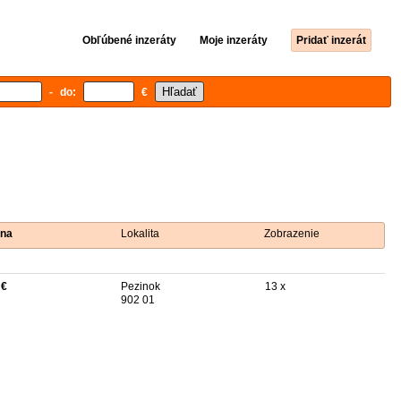
Obľúbené inzeráty
Moje inzeráty
Pridať inzerát
- do:
€
na
Lokalita
Zobrazenie
 €
Pezinok
13 x
902 01