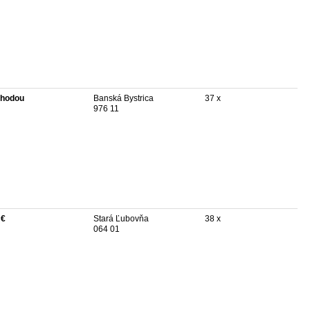
hodou
Banská Bystrica
37 x
976 11
 €
Stará Ľubovňa
38 x
064 01