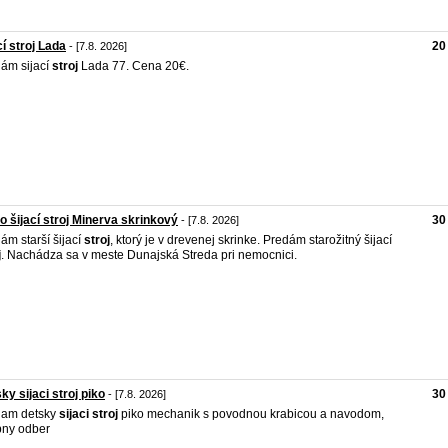
cí stroj Lada
20
- [7.8. 2026]
ám sijací
stroj
Lada 77. Cena 20€.
o šijací stroj Minerva skrinkový
30
- [7.8. 2026]
ám starší šijací
stroj
, ktorý je v drevenej skrinke. Predám starožitný šijací
j
. Nachádza sa v meste Dunajská Streda pri nemocnici.
ky sijaci stroj piko
30
- [7.8. 2026]
dam detsky
sijaci
stroj
piko mechanik s povodnou krabicou a navodom,
ny odber