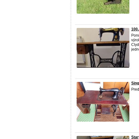
100.
Ponú
výro
Clyd
jedn
Sing
Pred
Star