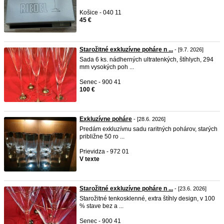
Košice - 040 11
45 €
Starožitné exkluzívne poháre n ...
- [9.7. 2026]
Sada 6 ks. nádherných ultratenkých, štíhlych, 294
mm vysokých poh ...
Senec - 900 41
100 €
Exkluzívne poháre
- [28.6. 2026]
Predám exkluzívnu sadu raritných pohárov, starých
približne 50 ro ...
Prievidza - 972 01
V texte
Starožitné exkluzívne poháre n ...
- [23.6. 2026]
Starožitné tenkosklenné, extra štíhly design, v 100
% stave bez a ...
Senec - 900 41