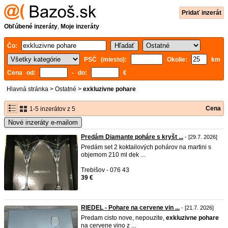
Pridať inzerát
Obľúbené inzeráty
,
Moje inzeráty
Čo:
PSČ (miesto):
Okolie:
km
Cena od:
- do:
€
Hlavná stránka
>
Ostatné
>
exkluzivne pohare
Cena
1-5 inzerátov z 5
Nové inzeráty e-mailom
Predám Diamante poháre s kryšt ...
- [29.7. 2026]
Predám set 2 koktailových pohárov na martini s
objemom 210 ml dek ...
Trebišov - 076 43
39 €
RIEDEL - Pohare na cervene vin ...
- [21.7. 2026]
Predam cisto nove, nepouzite,
exkluzivne
pohare
na cervene vino z ...