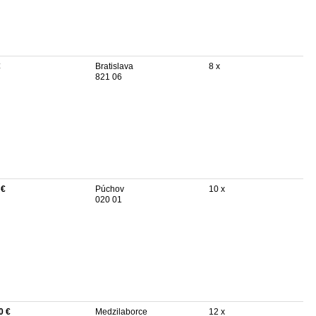
€
Bratislava
8 x
821 06
 €
Púchov
10 x
020 01
0 €
Medzilaborce
12 x