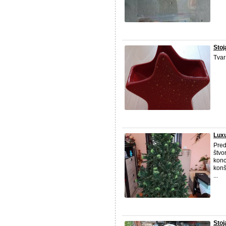
Stoj
Tvar
Lux
Pred
štv
konc
konš
...
Stoj