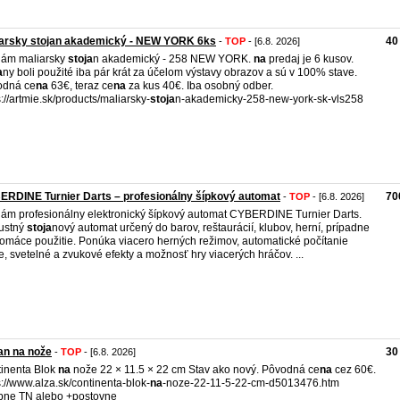
iarsky stojan akademický - NEW YORK 6ks
40
-
TOP
- [6.8. 2026]
dám maliarsky
stoja
n akademický - 258 NEW YORK.
na
predaj je 6 kusov.
a
ny boli použité iba pár krát za účelom výstavy obrazov a sú v 100% stave.
odná ce
na
63€, teraz ce
na
za kus 40€. Iba osobný odber.
s://artmie.sk/products/maliarsky-
stoja
n-akademicky-258-new-york-sk-vls258
RDINE Turnier Darts – profesionálny šípkový automat
70
-
TOP
- [6.8. 2026]
ám profesionálny elektronický šípkový automat CYBERDINE Turnier Darts.
ustný
stoja
nový automat určený do barov, reštaurácií, klubov, herní, prípadne
omáce použitie. Ponúka viacero herných režimov, automatické počítanie
e, svetelné a zvukové efekty a možnosť hry viacerých hráčov. ...
an na nože
30
-
TOP
- [6.8. 2026]
inenta Blok
na
nože 22 × 11.5 × 22 cm Stav ako nový. Pôvodná ce
na
cez 60€.
s://www.alza.sk/continenta-blok-
na
-noze-22-11-5-22-cm-d5013476.htm
ne TN alebo +postovne