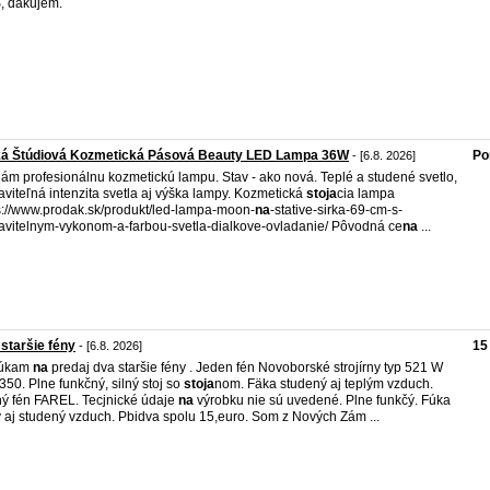
, ďakujem.
ká Štúdiová Kozmetická Pásová Beauty LED Lampa 36W
Po
- [6.8. 2026]
ám profesionálnu kozmetickú lampu. Stav - ako nová. Teplé a studené svetlo,
aviteľná intenzita svetla aj výška lampy. Kozmetická
stoja
cia lampa
s://www.prodak.sk/produkt/led-lampa-moon-
na
-stative-sirka-69-cm-s-
tavitelnym-vykonom-a-farbou-svetla-dialkove-ovladanie/ Pôvodná ce
na
...
staršie fény
15
- [6.8. 2026]
úkam
na
predaj dva staršie fény . Jeden fén Novoborské strojírny typ 521 W
350. Plne funkčný, silný stoj so
stoja
nom. Fäka studený aj teplým vzduch.
ý fén FAREL. Tecjnické údaje
na
výrobku nie sú uvedené. Plne funkčý. Fúka
ý aj studený vzduch. Pbidva spolu 15,euro. Som z Nových Zám ...