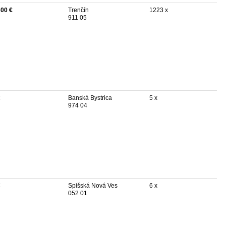
800 €
Trenčín
1223 x
911 05
€
Banská Bystrica
5 x
974 04
€
Spišská Nová Ves
6 x
052 01