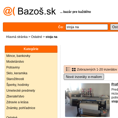
... bazár pre každého
Čo:
Hlavná stránka
>
Ostatné
>
stoja na
Kategórie
Mince, bankovky
Modelárstvo
Potraviny
Zobrazených 1-20 inzerátov 
Sklo, keramika
Nové inzeráty e-mailom
Starožitnosti
Prof
Šperky, hodinky
Pred
Umelecké predmety
reza
Zberateľstvo
potr
stoj
Zdravie a krása
Známky, pohľadnice
Ostatné