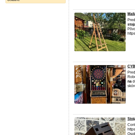
Mal
Pre
stoj
Pôv
http
CYBE
Pred
Rob
na
d
skór
Stoj
Cont
http
Osob