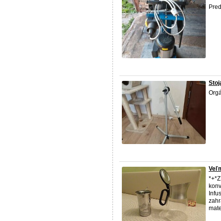
Pred
Stoj
Org
Veľm
*+*
kon
Infu
zahr
mate