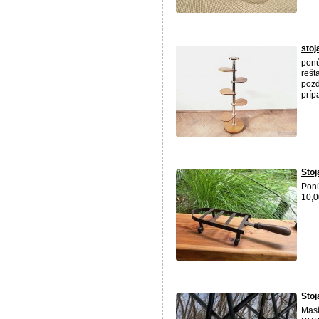
stoj
pon
rešt
pozd
príp
Stoj
Ponú
10,0
Stoj
Mas