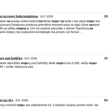
an na kvety funkcionalizmus
25
- [6.8. 2026]
úkam
na
predaj raritný funkcio
na
listický
stoja
n
na
kvety v top stave.
stoja
n bol
aurovaný šelakovou politúrou,jednotlivé drevené polia sa dajú rôzne
na
staviť
ĺž osi.výška
stoja
na
je 114 cm.osobné prevzatie v okrese Topoľčany.
na
adné dotazy rád zodpoviem.kontaktujte ma prosím cez formul ...
any pod žehličku
10
- [6.8. 2026]
kam starožitné
stoja
ny pod žehličky. Malé
stoja
ny kus 5,00€, veľký
stoja
n
0€ + pošta. Nálezový stav
an na rúry
Do
- [6.8. 2026]
ívny oceľový
stoja
n pre uskladnenie rúr. V prípade záujmu prosím volať, nie