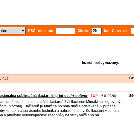
PSČ (miesto):
Okolie:
km Cena od:
Inzerát bol vymazaný.
Ce
z 947
esionálna sublimačná tlačiareň / print-cut / + softvér
89
-
TOP
- [6.8. 2026]
ám profesionálnu sublimačnú tlačiareň 2v1 tlačiareň Mimaki s integrovaným
čom (plotrom). Tlačiareň je funkčná no bola dlhšie odstavená, v prípade
eby kontakt
na
servisného technika a náhradné diely. Ku tlačiarní v cene aj
a
n a pridávne veľkokapacitné zásobníky
na
farby väčšieho ob ...