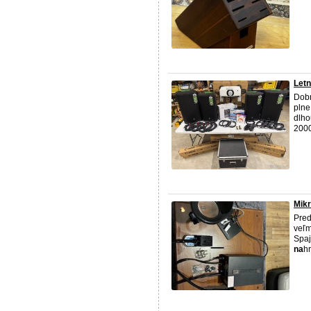
Letn
Dobr
plne
dlho
2000
Mik
Pred
veľm
Spaj
na
h