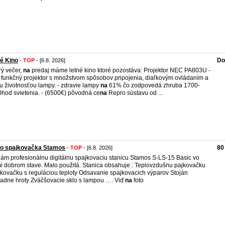
é Kino
Do
-
TOP
- [6.8. 2026]
ý večer,
na
predaj máme letné kino ktoré pozostáva: Projektor NEC PA803U -
 funkčný projektor s množstvom spôsobov pripojenia, diaľkovým ovládaním a
u životnosťou lampy. - zdravie lampy
na
61% čo zodpovedá zhruba 1700-
hod svietenia. - (6500€) pôvodná ce
na
Repro sústavu od ...
ro spajkovačka Stamos
80
-
TOP
- [6.8. 2026]
ám profesionálnu digitálnu spajkovaciu stanicu Stamos S-LS-15 Basic vo
i dobrom stave. Malo použitá. Stanica obsahuje : Teplovzdušnu pajkovačku
kovačku s reguláciou teploty Odsavanie spajkovacich výparov Stoján
radne hroty Zväčšovacie sklo s lampou …. Viď
na
foto