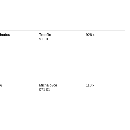
hodou
Trenčín
928 x
911 01
 €
Michalovce
110 x
071 01