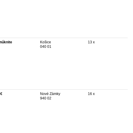
núknite
Košice
13 x
040 01
 €
Nové Zámky
16 x
940 02