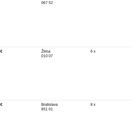
067 52
 €
Žilina
6 x
010 07
 €
Bratislava
8 x
851 01