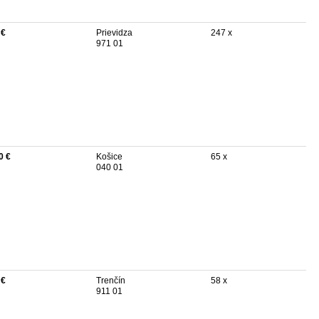
 €
Prievidza
247 x
971 01
0 €
Košice
65 x
040 01
 €
Trenčín
58 x
911 01