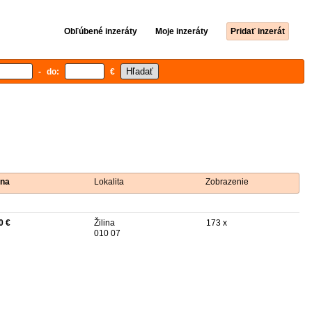
Obľúbené inzeráty
Moje inzeráty
Pridať inzerát
- do:
€
na
Lokalita
Zobrazenie
0 €
Žilina
173 x
010 07