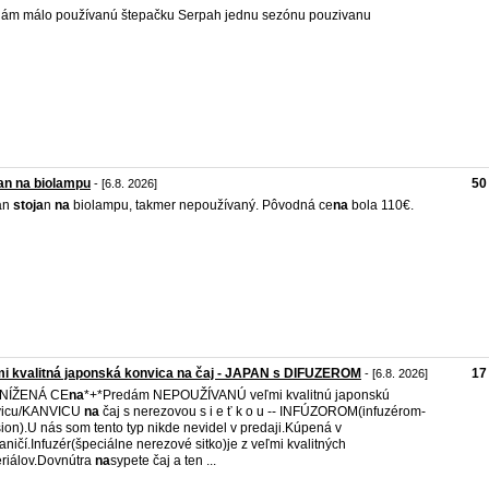
ám málo používanú štepačku Serpah jednu sezónu pouzivanu
an na biolampu
50
- [6.8. 2026]
án
stoja
n
na
biolampu, takmer nepoužívaný. Pôvodná ce
na
bola 110€.
i kvalitná japonská konvica na čaj - JAPAN s DIFUZEROM
17
- [6.8. 2026]
ZNÍŽENÁ CE
na
*+*Predám NEPOUŽÍVANÚ veľmi kvalitnú japonskú
vicu/KANVICU
na
čaj s nerezovou s i e ť k o u -- INFÚZOROM(infuzérom-
sion).U nás som tento typ nikde nevidel v predaji.Kúpená v
aničí.Infuzér(špeciálne nerezové sitko)je z veľmi kvalitných
riálov.Dovnútra
na
sypete čaj a ten ...