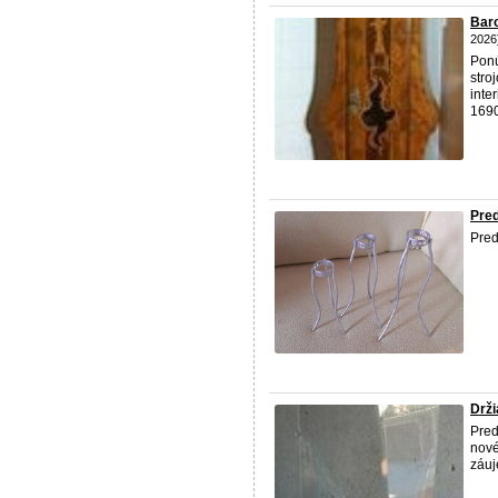
Baro
2026
Pon
stro
inter
1690
Pred
Pre
Drži
Pre
nové
záu