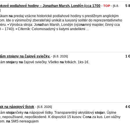
kové podlahové hodiny – Jonathan Marsh, Londýn (cca 1700
5 
-
TOP
- [6.8.
]
úkam
na
predaj vzácne historické podlahové hodiny s prestížnym anglickým
jom. Ide o výnimočný zberateľský unikát a luxusný solitér do reprezentatívneho
iéru. • Výrobca stroja: Jo
na
than Marsh, Londýn (výz
na
mný majster, činný cca
 – 1740). • Ciferník: Celomosadzný s liatymi andelikmi ...
ám stojany na čajové sviečky.
1 
- [6.8. 2026]
dám
stoja
ny
na
čajové sviečky. Všetko
na
fotkách. 1ks-1€.
ak na nápojový lístok
4 
- [6.8. 2026]
dám
stoja
nčeky
na
nápojové lístky. Transparentný akrylátový
stoja
n. Úplne
, nepoužívané, nepoškodené. K dispozícii 15 kusov. Ce
na
za kus. Len vážny
jem.
na
SMS nereagujem