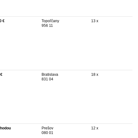
0 €
Topoľčany
13 x
956 11
 €
Bratislava
18 x
831 04
hodou
Prešov
12 x
080 01