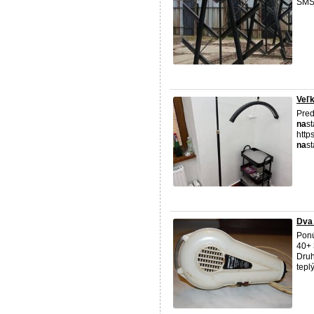
SMS
Veľ
Pred
na
st
http
na
s
Dva 
Pon
40+ 
Druh
tepl