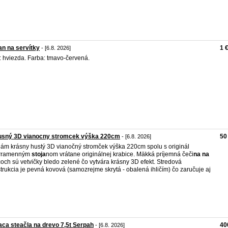
an na servítky
1 
- [6.8. 2026]
: hviezda. Farba: tmavo-červená.
usný 3D vianocny stromcek výška 220cm
50
- [6.8. 2026]
ám krásny hustý 3D vianočný stromček výška 220cm spolu s originál
orramenným
stoja
nom vrátane originálnej krabice. Mäkká príjemná čeči
na
na
och sú vetvičky bledo zelené čo vytvára krásny 3D efekt. Stredová
trukcia je pevná kovová (samozrejme skrytá - obalená ihličím) čo zaručuje aj
aca steačla na drevo 7,5t Serpah
40
- [6.8. 2026]