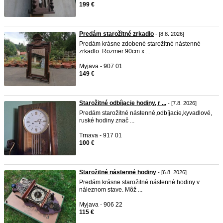
199 €
Predám starožitné zrkadlo
- [8.8. 2026]
Predám krásne zdobené starožitné nástenné
zrkadlo. Rozmer 90cm x ...
Myjava - 907 01
149 €
Starožitné odbíjacie hodiny, r ...
- [7.8. 2026]
Predám starožitné nástenné,odbíjacie,kyvadlové,
ruské hodiny znač ...
Trnava - 917 01
100 €
Starožitné nástenné hodiny
- [6.8. 2026]
Predám krásne starožitné nástenné hodiny v
náleznom stave. Môž ...
Myjava - 906 22
115 €