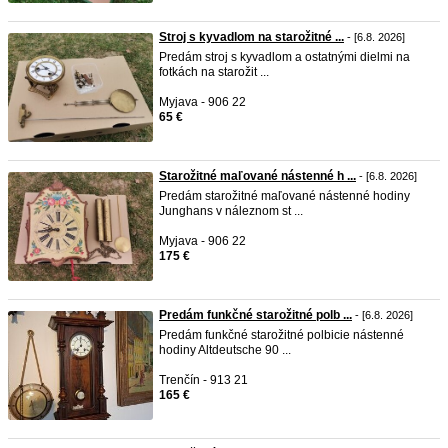
Stroj s kyvadlom na starožitné ...
- [6.8. 2026]
Predám stroj s kyvadlom a ostatnými dielmi na
fotkách na starožit ...
Myjava - 906 22
65 €
Starožitné maľované nástenné h ...
- [6.8. 2026]
Predám starožitné maľované nástenné hodiny
Junghans v náleznom st ...
Myjava - 906 22
175 €
Predám funkčné starožitné polb ...
- [6.8. 2026]
Predám funkčné starožitné polbicie nástenné
hodiny Altdeutsche 90 ...
Trenčín - 913 21
165 €