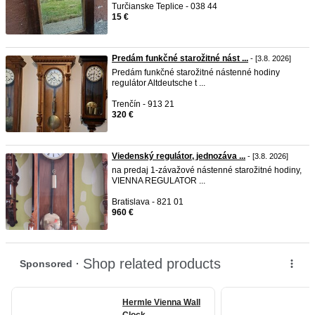
Turčianske Teplice - 038 44
15 €
Predám funkčné starožitné nást ...
- [3.8. 2026]
Predám funkčné starožitné nástenné hodiny
regulátor Altdeutsche t ...
Trenčín - 913 21
320 €
Viedenský regulátor, jednozáva ...
- [3.8. 2026]
na predaj 1-závažové nástenné starožitné hodiny,
VIENNA REGULATOR ...
Bratislava - 821 01
960 €