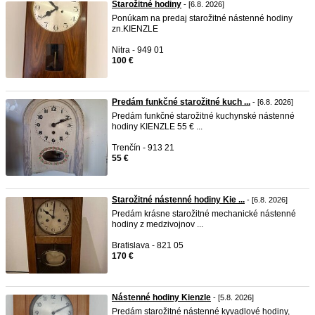
Starožitné hodiny
- [6.8. 2026]
Ponúkam na predaj starožitné nástenné hodiny
zn.KIENZLE
Nitra - 949 01
100 €
Predám funkčné starožitné kuch ...
- [6.8. 2026]
Predám funkčné starožitné kuchynské nástenné
hodiny KIENZLE 55 € ...
Trenčín - 913 21
55 €
Starožitné nástenné hodiny Kie ...
- [6.8. 2026]
Predám krásne starožitné mechanické nástenné
hodiny z medzivojnov ...
Bratislava - 821 05
170 €
Nástenné hodiny Kienzle
- [5.8. 2026]
Predám starožitné nástenné kyvadlové hodiny,