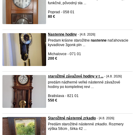
funkčné, pôvodný sta ...
Poprad - 058 01
80 €
Nastenne hodiny
- [4.8. 2026]
Predam krásne starožitne
nastenne
naťahovacie
kyvadlove 3gonk pln ...
Michalovce - 071 01
200 €
starožitné závažové hodiny v t ...
- [4.8. 2026]
predám nádherné veľké nástenné závažové
hodiny po kompletnej revi ...
Bratislava - 821 01
550 €
Starožitné nástenné zrkadlo
- [4.8. 2026]
Predám starožitné nástenné zrkadlo. Rozmery
výška 58cm , šírka 42 ...