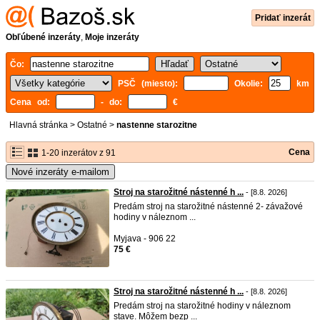
Pridať inzerát
Obľúbené inzeráty
,
Moje inzeráty
Čo:
PSČ (miesto):
Okolie:
km
Cena od:
- do:
€
Hlavná stránka
>
Ostatné
>
nastenne starozitne
Cena
1-20 inzerátov z 91
Nové inzeráty e-mailom
Stroj na starožitné nástenné h ...
- [8.8. 2026]
Predám stroj na starožitné nástenné 2- závažové
hodiny v náleznom ...
Myjava - 906 22
75 €
Stroj na starožitné nástenné h ...
- [8.8. 2026]
Predám stroj na starožitné hodiny v náleznom
stave. Môžem bezp ...