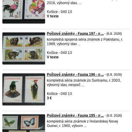
2016, výborný stav, ...
Košice - 040 13
V texte
Poštové známky - Fauna 197 - n ...
- [6.8. 2026]
kompletná spojená séria známok z Pakistanu, r.
1989, výborný stav ...
Košice - 040 13
V texte
Poštové známky - Fauna 196 - n ...
- [6.8. 2026]
kompletná séria známok zo Surinamu, r. 2003,
výborný stav, neopeč ...
Košice - 040 13
3 €
Poštové známky - Fauna 195 - n ...
- [6.8. 2026]
kompletná séria známok z Holandskej Novej
Guinei, r. 1960, výborn ...