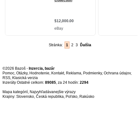
Stránka:
1
2
3
Ďalšia
©2026 Bazoš -
Inzercia, bazár
Pomoc
,
Otázky
,
Hodnotenie
,
Kontakt
,
Reklama
,
Podmienky
,
Ochrana údajov
,
RSS
,
Inzeráty Ostatné celkom:
89085
, za 24 hodín:
2294
Mapa kategórií
,
Najvyhľadávanejšie výrazy
Krajiny:
Slovensko
,
Česká republika
,
Poľsko
,
Rakúsko