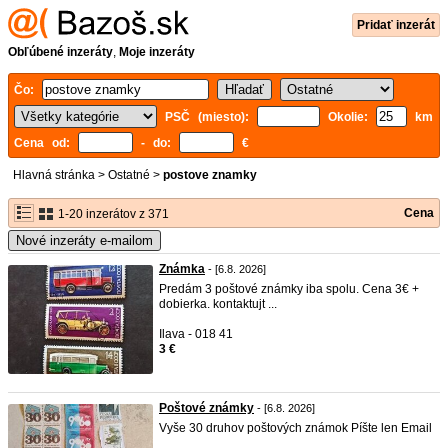
Pridať inzerát
Obľúbené inzeráty
,
Moje inzeráty
Čo:
PSČ (miesto):
Okolie:
km
Cena od:
- do:
€
Hlavná stránka
>
Ostatné
>
postove znamky
Cena
1-20 inzerátov z 371
Nové inzeráty e-mailom
Známka
- [6.8. 2026]
Predám 3 poštové známky iba spolu. Cena 3€ +
dobierka. kontaktujt ...
Ilava - 018 41
3 €
Poštové známky
- [6.8. 2026]
Vyše 30 druhov poštových známok Píšte len Email