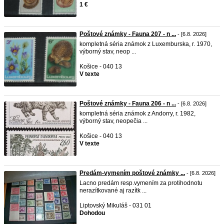
1 €
Poštové známky - Fauna 207 - n ...
- [6.8. 2026]
kompletná séria známok z Luxemburska, r. 1970,
výborný stav, neop ...
Košice - 040 13
V texte
Poštové známky - Fauna 206 - n ...
- [6.8. 2026]
kompletná séria známok z Andorry, r. 1982,
výborný stav, neopečia ...
Košice - 040 13
V texte
Predám-vymením poštové známky ...
- [6.8. 2026]
Lacno predám resp.vymením za protihodnotu
nerazítkované aj razítk ...
Liptovský Mikuláš - 031 01
Dohodou