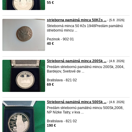
55 €
strieborna pamätná minca 50Kčs ...
- [5.8. 2026]
Strieborná minca 50 Kčs 1948 ​ Predám pamätnú
striebornú mincu ...
Pezinok - 902 01
40 €
Strieborná pamätná minca 200Sk ...
- [4.8. 2026]
Predám striebornú pamätnú mincu 200Sk, 2004,
Bardejov, Svetové de ...
Bratislava - 821 02
69 €
Strieborná pamätná minca 500Sk ...
- [4.8. 2026]
Predám striebornú pamätnú mincu 500Sk,2008,
NP Nízke Tatry, v kva ...
Bratislava - 821 02
190 €