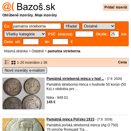
Pridať inzerát
Obľúbené inzeráty
,
Moje inzeráty
Čo:
PSČ (miesto):
Okolie:
km
Cena od:
- do:
€
Hlavná stránka
>
Ostatné
>
pamatna strieborna
Cena
1-20 inzerátov z 36
Nové inzeráty e-mailom
Pamätná strieborná minca v hod ...
- [7.8. 2026]
Pamätná strieborná minca v hodnote 50 korún (50
Ks) z obdobia prv ...
Nitra - 949 01
145 €
Pamätná minca Poľsko 1933
- [7.8. 2026]
Pamätná poľská strieborná minca (Ag O.750)
70.výročie Romuald Tra ...