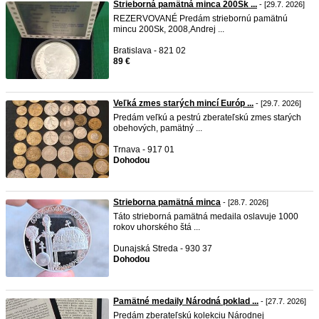
Strieborná pamätná minca 200Sk ...
- [29.7. 2026]
REZERVOVANÉ Predám striebornú pamätnú
mincu 200Sk, 2008,Andrej ...
Bratislava - 821 02
89 €
Veľká zmes starých mincí Európ ...
- [29.7. 2026]
Predám veľkú a pestrú zberateľskú zmes starých
obehových, pamätný ...
Trnava - 917 01
Dohodou
Strieborna pamätná minca
- [28.7. 2026]
Táto strieborná pamätná medaila oslavuje 1000
rokov uhorského štá ...
Dunajská Streda - 930 37
Dohodou
Pamätné medaily Národná poklad ...
- [27.7. 2026]
Predám zberateľskú kolekciu Národnej