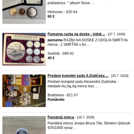
pokladnice. * album Slove ...
Hlohovec - 920 64
60 €
Pamatna razba na doske - Udoli ...
- [27.7. 2026]
pamatna
RAZBA NA DOSKE Z UDOLIA SMRTI 6x
minca - 1 SMRŤÁK v tro ...
Svidník - 090 02
40 €
Predam komplet sadu A.Dubčeka ...
- [20.7. 2026]
Predam komplet sadu Alexandra Dubčeka -
medaile Au,Ag,Ag mince bez ...
Bratislava - 821 07
Ponúknite
Pamätná minca
- [19.7. 2026]
Pamätná minca Josipa Broza Tita. Striebro rýdzosti
925/1000 vyraz ...