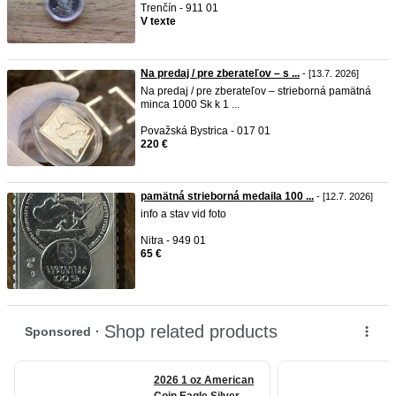
Trenčín - 911 01
V texte
Na predaj / pre zberateľov – s ...
- [13.7. 2026]
Na predaj / pre zberateľov – strieborná pamätná
minca 1000 Sk k 1 ...
Považská Bystrica - 017 01
220 €
pamätná strieborná medaila 100 ...
- [12.7. 2026]
info a stav vid foto
Nitra - 949 01
65 €