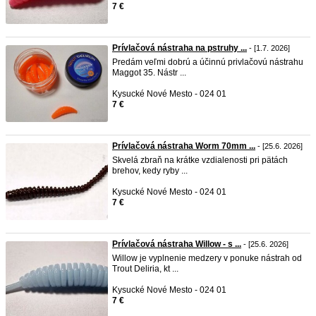
7 €
Prívlačová nástraha na pstruhy ...
- [1.7. 2026]
Predám veľmi dobrú a účinnú privlačovú nástrahu
Maggot 35. Nástr ...
Kysucké Nové Mesto - 024 01
7 €
Prívlačová nástraha Worm 70mm ...
- [25.6. 2026]
Skvelá zbraň na krátke vzdialenosti pri pätách
brehov, kedy ryby ...
Kysucké Nové Mesto - 024 01
7 €
Prívlačová nástraha Willow - s ...
- [25.6. 2026]
Willow je vyplnenie medzery v ponuke nástrah od
Trout Deliria, kt ...
Kysucké Nové Mesto - 024 01
7 €