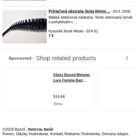
Prívlačová nástraha Tanta 60mm ...
- [25.6. 2026]
Mäkká silikónová nástraha. Tento rebrovaný červík
s pohyblivým c ...
Kysucké Nové Mesto - 024 01
7 €
©2026 Bazoš -
Inzercia, bazár
Pomoc
,
Otázky
,
Hodnotenie
,
Kontakt
,
Reklama
,
Podmienky
,
Ochrana údajov
,