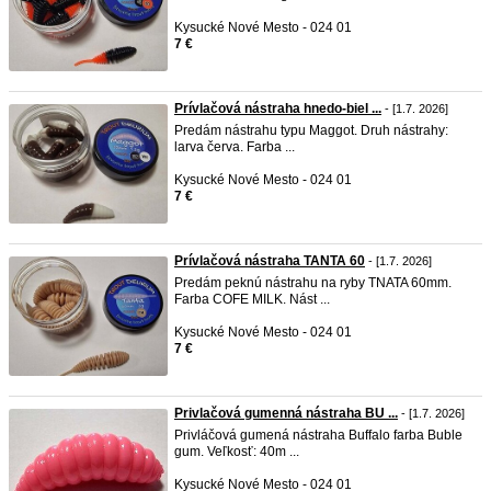
Kysucké Nové Mesto - 024 01
7 €
Prívlačová nástraha hnedo-biel ...
- [1.7. 2026]
Predám nástrahu typu Maggot. Druh nástrahy:
larva červa. Farba ...
Kysucké Nové Mesto - 024 01
7 €
Prívlačová nástraha TANTA 60
- [1.7. 2026]
Predám peknú nástrahu na ryby TNATA 60mm.
Farba COFE MILK. Nást ...
Kysucké Nové Mesto - 024 01
7 €
Privlačová gumenná nástraha BU ...
- [1.7. 2026]
Privláčová gumená nástraha Buffalo farba Buble
gum. Veľkosť: 40m ...
Kysucké Nové Mesto - 024 01