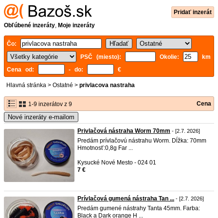
Pridať inzerát
Obľúbené inzeráty
,
Moje inzeráty
Čo:
PSČ (miesto):
Okolie:
km
Cena od:
- do:
€
Hlavná stránka
>
Ostatné
>
privlacova nastraha
Cena
1-9 inzerátov z 9
Nové inzeráty e-mailom
Privlačová nástraha Worm 70mm
- [2.7. 2026]
Predám prívlačovú nástrahu Worm. Dĺžka: 70mm
Hmotnosť:0,8g Far ...
Kysucké Nové Mesto - 024 01
7 €
Prívlačová gumená nástraha Tan ...
- [2.7. 2026]
Predám gumené nástrahy Tanta 45mm. Farba:
Black a Dark orange H ...