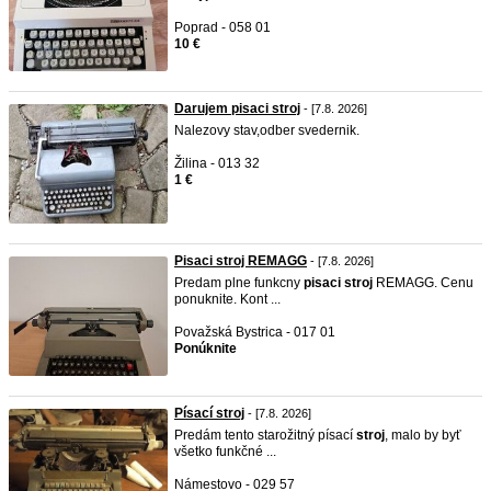
Poprad - 058 01
10 €
Darujem pisaci stroj
- [7.8. 2026]
Nalezovy stav,odber svedernik.
Žilina - 013 32
1 €
Pisaci stroj REMAGG
- [7.8. 2026]
Predam plne funkcny
pisaci
stroj
REMAGG. Cenu
ponuknite. Kont ...
Považská Bystrica - 017 01
Ponúknite
Písací stroj
- [7.8. 2026]
Predám tento starožitný písací
stroj
, malo by byť
všetko funkčné ...
Námestovo - 029 57