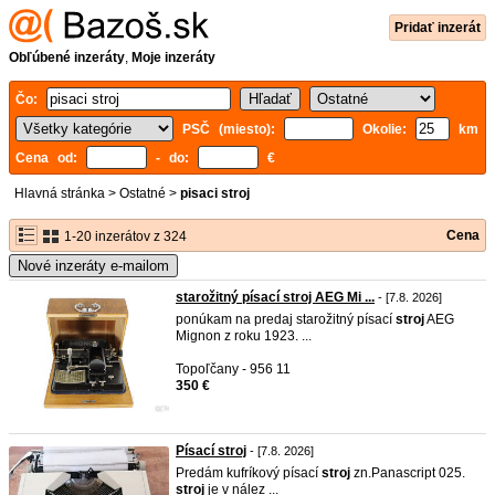
Pridať inzerát
Obľúbené inzeráty
,
Moje inzeráty
Čo:
PSČ (miesto):
Okolie:
km
Cena od:
- do:
€
Hlavná stránka
>
Ostatné
>
pisaci stroj
Cena
1-20 inzerátov z 324
Nové inzeráty e-mailom
starožitný písací stroj AEG Mi ...
- [7.8. 2026]
ponúkam na predaj starožitný písací
stroj
AEG
Mignon z roku 1923. ...
Topoľčany - 956 11
350 €
Písací stroj
- [7.8. 2026]
Predám kufríkový písací
stroj
zn.Panascript 025.
stroj
je v nález ...