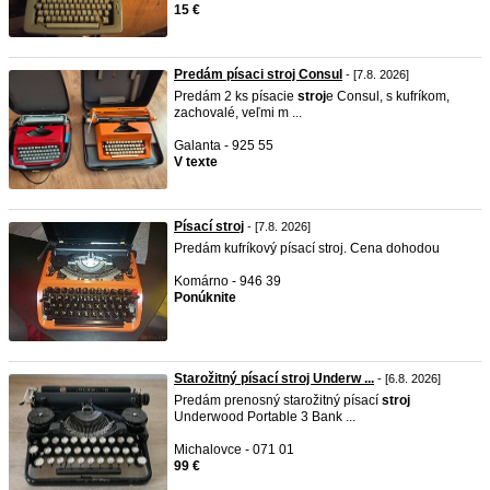
15 €
Predám písaci stroj Consul
- [7.8. 2026]
Predám 2 ks písacie
stroj
e Consul, s kufríkom,
zachovalé, veľmi m ...
Galanta - 925 55
V texte
Písací stroj
- [7.8. 2026]
Predám kufríkový písací stroj. Cena dohodou
Komárno - 946 39
Ponúknite
Starožitný písací stroj Underw ...
- [6.8. 2026]
Predám prenosný starožitný písací
stroj
Underwood Portable 3 Bank ...
Michalovce - 071 01
99 €