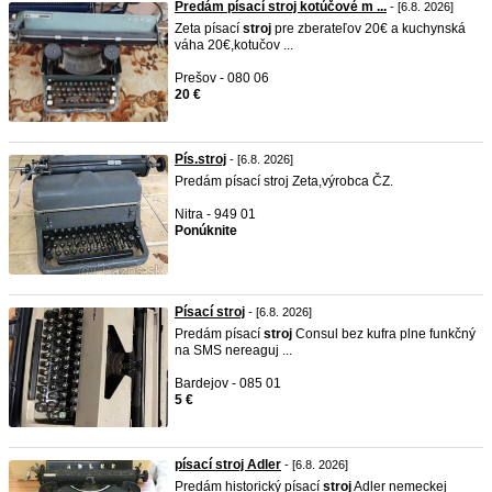
Predám písací stroj kotúčové m ...
- [6.8. 2026]
Zeta písací
stroj
pre zberateľov 20€ a kuchynská
váha 20€,kotučov ...
Prešov - 080 06
20 €
Pís.stroj
- [6.8. 2026]
Predám písací stroj Zeta,výrobca ČZ.
Nitra - 949 01
Ponúknite
Písací stroj
- [6.8. 2026]
Predám písací
stroj
Consul bez kufra plne funkčný
na SMS nereaguj ...
Bardejov - 085 01
5 €
písací stroj Adler
- [6.8. 2026]
Predám historický písací
stroj
Adler nemeckej