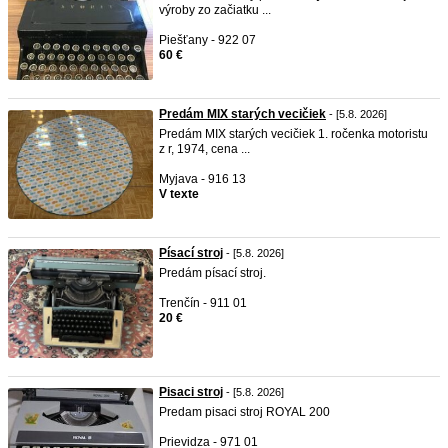
výroby zo začiatku ...
Piešťany - 922 07
60 €
Predám MIX starých vecičiek
- [5.8. 2026]
Predám MIX starých vecičiek 1. ročenka motoristu
z r, 1974, cena ...
Myjava - 916 13
V texte
Písací stroj
- [5.8. 2026]
Predám písací stroj.
Trenčín - 911 01
20 €
Pisaci stroj
- [5.8. 2026]
Predam pisaci stroj ROYAL 200
Prievidza - 971 01