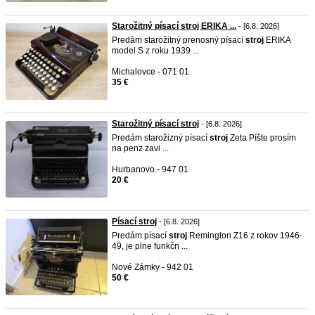
Starožitný písací stroj ERIKA ...
- [6.8. 2026]
Predám starožitný prenosný písací
stroj
ERIKA
model S z roku 1939 ...
Michalovce - 071 01
35 €
Starožitný písací stroj
- [6.8. 2026]
Predám starožizný písací
stroj
Zeta Píšte prosím
na penz zavi ...
Hurbanovo - 947 01
20 €
Písací stroj
- [6.8. 2026]
Predám písací
stroj
Remington Z16 z rokov 1946-
49, je plne funkčn ...
Nové Zámky - 942 01
50 €