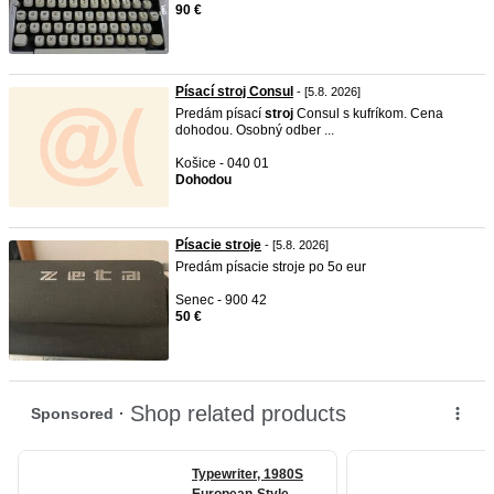
90 €
Písací stroj Consul
- [5.8. 2026]
Predám písací
stroj
Consul s kufríkom. Cena
dohodou. Osobný odber ...
Košice - 040 01
Dohodou
Písacie stroje
- [5.8. 2026]
Predám písacie stroje po 5o eur
Senec - 900 42
50 €