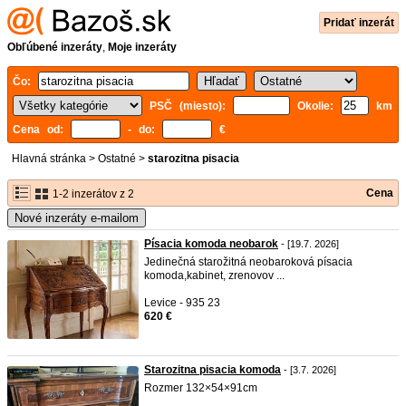
Pridať inzerát
Obľúbené inzeráty
,
Moje inzeráty
Čo:
PSČ (miesto):
Okolie:
km
Cena od:
- do:
€
Hlavná stránka
>
Ostatné
>
starozitna pisacia
Cena
1-2 inzerátov z 2
Nové inzeráty e-mailom
Písacia komoda neobarok
- [19.7. 2026]
Jedinečná starožitná neobaroková písacia
komoda,kabinet, zrenovov ...
Levice - 935 23
620 €
Starozitna pisacia komoda
- [3.7. 2026]
Rozmer 132×54×91cm