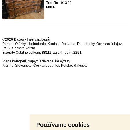
Trenčín - 913 11
600 €
©2026 Bazoš -
Inzercia, bazár
Pomoc
,
Otázky
,
Hodnotenie
,
Kontakt
,
Reklama
,
Podmienky
,
Ochrana údajov
,
RSS
,
Inzeráty Ostatné celkom:
88111
, za 24 hodín:
2251
Mapa kategórií
,
Najvyhľadávanejšie výrazy
Krajiny:
Slovensko
,
Česká republika
,
Poľsko
,
Rakúsko
Používame cookies