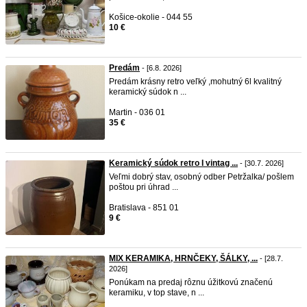
Košice-okolie - 044 55
10 €
Predám
- [6.8. 2026]
Predám krásny retro veľký ,mohutný 6l kvalitný
keramický súdok n ...
Martin - 036 01
35 €
Keramický súdok retro I vintag ...
- [30.7. 2026]
Veľmi dobrý stav, osobný odber Petržalka/ pošlem
poštou pri úhrad ...
Bratislava - 851 01
9 €
MIX KERAMIKA, HRNČEKY, ŠÁLKY, ...
- [28.7.
2026]
Ponúkam na predaj rôznu úžitkovú značenú
keramiku, v top stave, n ...