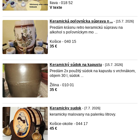
Ilava - 018 52
V texte
Keramická poľovnícka súprava n ...
- [15.7. 2026]
Predám krásnu retro keramickú súpravu na
alkohol s poľovníckym mo ...
Košice - 040 15
35 €
Keramický súdok na kapustu
- [15.7. 2026]
Predám 2x použitý súdok na kapustu s vrchnákom,
objem 30 l, súdok ...
Žilina - 010 01
35 €
Keramicky sudok
- [7.7. 2026]
keramicky malovany na palenku litrovy.
Košice-okolie - 044 17
45 €