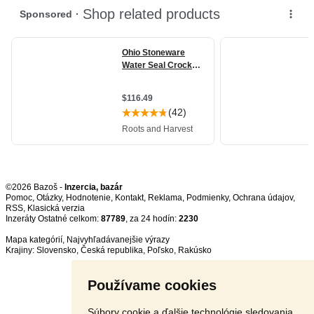
©2026 Bazoš -
Inzercia, bazár
Pomoc
,
Otázky
,
Hodnotenie
,
Kontakt
,
Reklama
,
Podmienky
,
Ochrana údajov
,
RSS
,
Inzeráty Ostatné celkom:
87789
, za 24 hodín:
2230
Mapa kategórií
,
Najvyhľadávanejšie výrazy
Krajiny:
Slovensko
,
Česká republika
,
Poľsko
,
Rakúsko
Používame cookies
Súbory cookie a ďalšie technológie sledovania