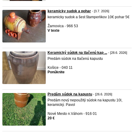
keramicky sudok a pohar
- [3.7. 2026]
keramicky sudok a šest štamperlikov 10€ pohar 5€
Žarnovica - 966 53
V texte
Keramický súdok na tlačenú kap ...
- [28.6. 2026]
Predám súdok na tlačenú kapustu
Košice - 040 11
Ponúknite
Predám súdok na kapustu
- [26.6. 2026]
Predám nový nepoužitý súdok na kapustu 10l,
keramický. Pavol
Nové Mesto n.Váhom - 916 01
20 €