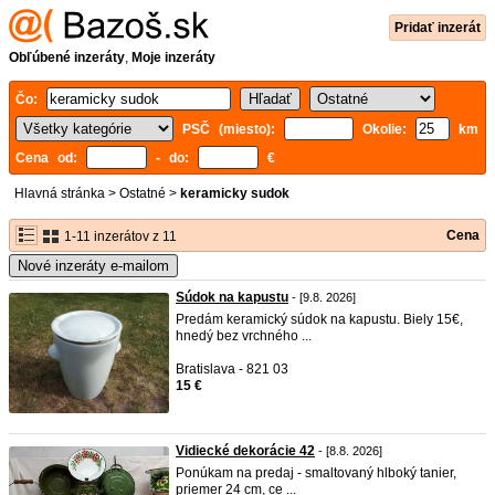
Pridať inzerát
Obľúbené inzeráty
,
Moje inzeráty
Čo:
PSČ (miesto):
Okolie:
km
Cena od:
- do:
€
Hlavná stránka
>
Ostatné
>
keramicky sudok
Cena
1-11 inzerátov z 11
Nové inzeráty e-mailom
Súdok na kapustu
- [9.8. 2026]
Predám keramický súdok na kapustu. Biely 15€,
hnedý bez vrchného ...
Bratislava - 821 03
15 €
Vidiecké dekorácie 42
- [8.8. 2026]
Ponúkam na predaj - smaltovaný hlboký tanier,
priemer 24 cm, ce ...