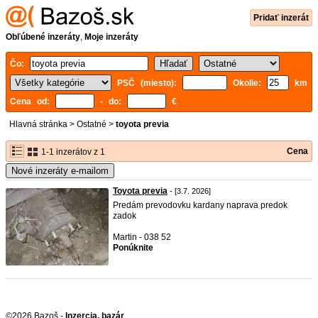
Pridať inzerát
Obľúbené inzeráty
,
Moje inzeráty
Čo:
PSČ (miesto):
Okolie:
km
Cena od:
- do:
€
Hlavná stránka
>
Ostatné
>
toyota previa
Cena
1-1 inzerátov z 1
Nové inzeráty e-mailom
Toyota previa
- [3.7. 2026]
Predám prevodovku kardany naprava predok
zadok
Martin - 038 52
Ponúknite
©2026 Bazoš -
Inzercia, bazár