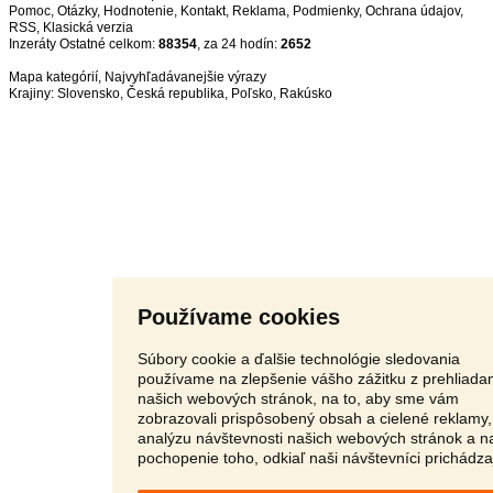
Pomoc
,
Otázky
,
Hodnotenie
,
Kontakt
,
Reklama
,
Podmienky
,
Ochrana údajov
,
RSS
,
Inzeráty Ostatné celkom:
88354
, za 24 hodín:
2652
Mapa kategórií
,
Najvyhľadávanejšie výrazy
Krajiny:
Slovensko
,
Česká republika
,
Poľsko
,
Rakúsko
Používame cookies
Súbory cookie a ďalšie technológie sledovania
používame na zlepšenie vášho zážitku z prehliada
našich webových stránok, na to, aby sme vám
zobrazovali prispôsobený obsah a cielené reklamy,
analýzu návštevnosti našich webových stránok a n
pochopenie toho, odkiaľ naši návštevníci prichádza