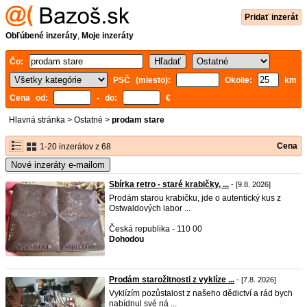
Pridať inzerát
Obľúbené inzeráty
,
Moje inzeráty
Čo:
PSČ (miesto):
Okolie:
km
Cena od:
- do:
€
Hlavná stránka
>
Ostatné
>
prodam stare
Cena
1-20 inzerátov z 68
Nové inzeráty e-mailom
Sbírka retro - staré krabičky, ...
- [9.8. 2026]
Prodám starou krabičku, jde o autentický kus z
Ostwaldových labor ...
Česká republika - 110 00
Dohodou
Prodám starožitnosti z vyklíze ...
- [7.8. 2026]
Vyklízím pozůstalost z našeho dědictví a rád bych
nabídnul své ná ...