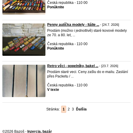
Česká republika - 110 00
Ponúknite
Penny autíčka modely - Itálie ...
- [24.7. 2026]
Prodám (možno i jednotlivě) staré kovové modely
ze 70. a 80. let, ...
Česká republika - 110 00
Ponúknite
Retro věci - popelníky, bakel ...
- [23.7. 2026]
Prodám staré veci. Ceny zašlu do e-mailu. Zaslání
přes Packetu / ...
Česká republika - 110 00
V texte
Stránka:
1
2
3
Ďalšia
©2026 Bazoš -
Inzercia, bazár