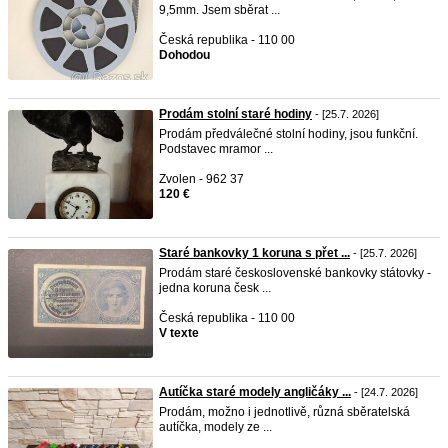
9,5mm. Jsem sběrat ...
Česká republika - 110 00
Dohodou
Prodám stolní staré hodiny
- [25.7. 2026]
Prodám předválečné stolní hodiny, jsou funkční.
Podstavec mramor ...
Zvolen - 962 37
120 €
Staré bankovky 1 koruna s přet ...
- [25.7. 2026]
Prodám staré československé bankovky státovky -
jedna koruna česk ...
Česká republika - 110 00
V texte
Autíčka staré modely angličáky ...
- [24.7. 2026]
Prodám, možno i jednotlivě, různá sběratelská
autíčka, modely ze ...