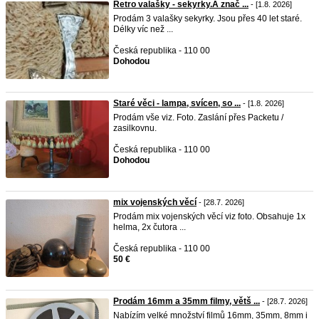
Retro valašky - sekyrky.A znač ...
- [1.8. 2026]
Prodám 3 valašky sekyrky. Jsou přes 40 let staré.
Délky víc než ...
Česká republika - 110 00
Dohodou
Staré věci - lampa, svícen, so ...
- [1.8. 2026]
Prodám vše viz. Foto. Zaslání přes Packetu /
zasilkovnu.
Česká republika - 110 00
Dohodou
mix vojenských věcí
- [28.7. 2026]
Prodám mix vojenských věcí viz foto. Obsahuje 1x
helma, 2x čutora ...
Česká republika - 110 00
50 €
Prodám 16mm a 35mm filmy, větš ...
- [28.7. 2026]
Nabízím velké množství filmů 16mm, 35mm, 8mm i