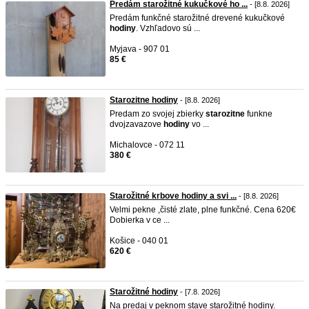
Predám starožitné kukučkové ho ...
- [8.8. 2026]
Predám funkčné starožitné drevené kukučkové
hodiny
. Vzhľadovo sú ...
Myjava - 907 01
85 €
Starozitne hodiny
- [8.8. 2026]
Predam zo svojej zbierky
starozitne
funkne
dvojzavazove
hodiny
vo ...
Michalovce - 072 11
380 €
Starožitné krbove hodiny a svi ...
- [8.8. 2026]
Velmi pekne ,čisté zlate, plne funkčné. Cena 620€
Dobierka v ce ...
Košice - 040 01
620 €
Starožitné hodiny
- [7.8. 2026]
Na predaj v peknom stave starožitné hodiny.