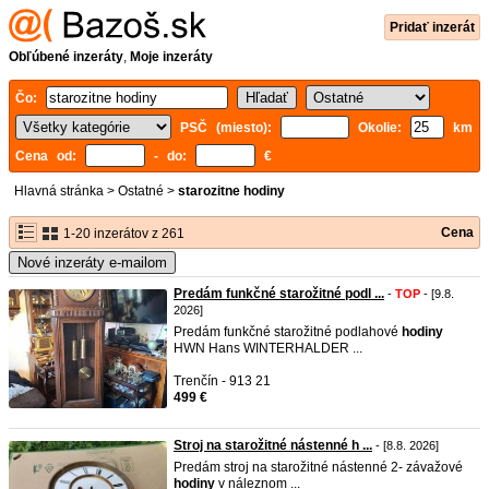
Pridať inzerát
Obľúbené inzeráty
,
Moje inzeráty
Čo:
PSČ (miesto):
Okolie:
km
Cena od:
- do:
€
Hlavná stránka
>
Ostatné
>
starozitne hodiny
Cena
1-20 inzerátov z 261
Nové inzeráty e-mailom
Predám funkčné starožitné podl ...
-
TOP
- [9.8.
2026]
Predám funkčné starožitné podlahové
hodiny
HWN Hans WINTERHALDER ...
Trenčín - 913 21
499 €
Stroj na starožitné nástenné h ...
- [8.8. 2026]
Predám stroj na starožitné nástenné 2- závažové
hodiny
v náleznom ...