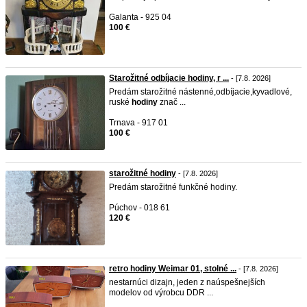
Galanta - 925 04
100 €
Starožitné odbíjacie hodiny, r ...
- [7.8. 2026]
Predám starožitné nástenné,odbíjacie,kyvadlové,
ruské
hodiny
znač ...
Trnava - 917 01
100 €
starožitné hodiny
- [7.8. 2026]
Predám starožitné funkčné hodiny.
Púchov - 018 61
120 €
retro hodiny Weimar 01, stolné ...
- [7.8. 2026]
nestarnúci dizajn, jeden z naúspešnejších
modelov od výrobcu DDR ...