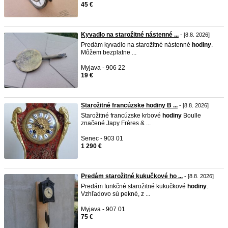
45 €
Kyvadlo na starožitné nástenné ...
- [8.8. 2026]
Predám kyvadlo na starožitné nástenné
hodiny
.
Môžem bezplatne ...
Myjava - 906 22
19 €
Starožitné francúzske hodiny B ...
- [8.8. 2026]
Starožitné francúzske krbové
hodiny
Boulle
značené Japy Frères & ...
Senec - 903 01
1 290 €
Predám starožitné kukučkové ho ...
- [8.8. 2026]
Predám funkčné starožitné kukučkové
hodiny
.
Vzhľadovo sú pekné, z ...
Myjava - 907 01
75 €