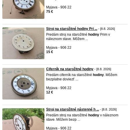
Myjava - 906 22
75 €
Stroj na starožitné hodiny Pri ...
- [8.8. 2026]
Predám stroj na starožitné
hodiny
Prim v
náleznom stave. Môžem ...
Myjava - 906 22
15 €
Ciferník na starožitné hodiny
- [8.8. 2026]
Predám ciferník na starožitné
hodiny
. Môžem
bezplatne doviezť ...
Myjava - 906 22
12 €
Stroj na starožitné nástenné h ...
- [8.8. 2026]
Predám stroj na starožitné
hodiny
v náleznom
stave. Môžem bezp ...
Myjava - 906 22