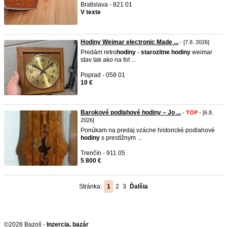
Bratislava - 821 01
V texte
Hodiny Weimar electronic Made ...
- [7.8. 2026]
Predám retro
hodiny
-
starozitne
hodiny
weimar
stav tak ako na fot ...
Poprad - 058 01
10 €
Barokové podlahové hodiny – Jo ...
-
TOP
- [6.8.
2026]
Ponúkam na predaj vzácne historické podlahové
hodiny
s prestížnym ...
Trenčín - 911 05
5 800 €
Stránka:
1
2
3
Ďalšia
©2026 Bazoš -
Inzercia, bazár