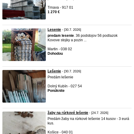
Trnava - 917 01
1 270 €
Lesenie
- [30.7. 2026]
predam
lesenie
. 36 podstojov 56 podlazok
Kovove stojky a pozin ...
Martin - 038 02
Dohodou
Lešenie
- [30.7. 2026]
Predám lešenie
Dolný Kubín - 027 54
Ponúknite
žaby na rúrkové lešenie
- [24.7. 2026]
Predám žaby na rúrkové lešenie 14 kusov - 3 eurá
kus.
Košice - 040 01