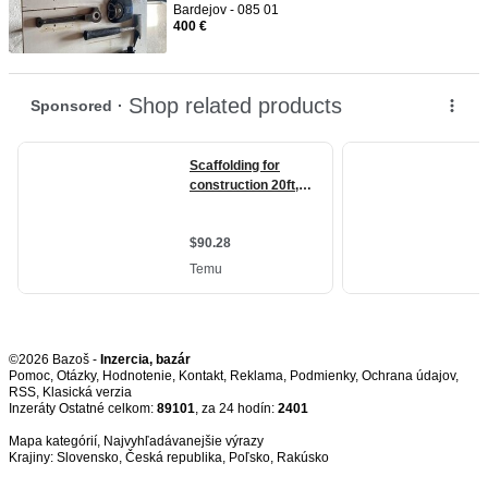
Bardejov - 085 01
400 €
©2026 Bazoš -
Inzercia, bazár
Pomoc
,
Otázky
,
Hodnotenie
,
Kontakt
,
Reklama
,
Podmienky
,
Ochrana údajov
,
RSS
,
Inzeráty Ostatné celkom:
89101
, za 24 hodín:
2401
Mapa kategórií
,
Najvyhľadávanejšie výrazy
Krajiny:
Slovensko
,
Česká republika
,
Poľsko
,
Rakúsko