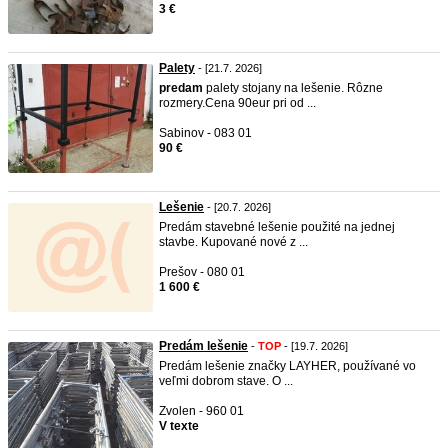
3 €
Palety
- [21.7. 2026]
predam
palety stojany na lešenie. Rôzne
rozmery.Cena 90eur pri od ...
Sabinov - 083 01
90 €
Lešenie
- [20.7. 2026]
Predám stavebné lešenie použité na jednej
stavbe. Kupované nové z ...
Prešov - 080 01
1 600 €
Predám lešenie
-
TOP
- [19.7. 2026]
Predám lešenie značky LAYHER, používané vo
veľmi dobrom stave. O ...
Zvolen - 960 01
V texte