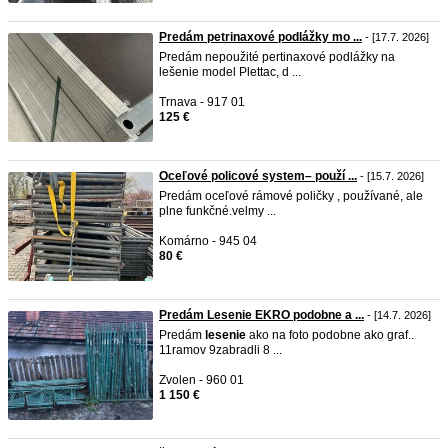
Predám petrinaxové podlážky mo ...
- [17.7. 2026]
Predám nepoužité pertinaxové podlážky na
lešenie model Plettac, d ...
Trnava - 917 01
125 €
Oceľové policové system– použí ...
- [15.7. 2026]
Predám oceľové rámové poličky , používané, ale
plne funkčné.velmy ...
Komárno - 945 04
80 €
Predám Lesenie EKRO podobne a ...
- [14.7. 2026]
Predám
lesenie
ako na foto podobne ako graf..
11ramov 9zabradli 8 ...
Zvolen - 960 01
1 150 €