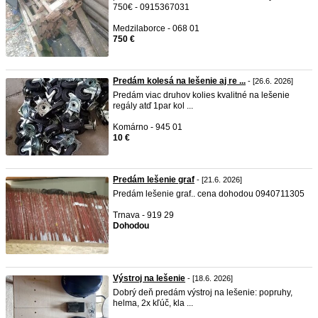
750€ - 0915367031
Medzilaborce - 068 01
750 €
Predám kolesá na lešenie aj re ...
- [26.6. 2026]
Predám viac druhov kolies kvalitné na lešenie
regály atď 1par kol ...
Komárno - 945 01
10 €
Predám lešenie graf
- [21.6. 2026]
Predám lešenie graf.. cena dohodou 0940711305
Trnava - 919 29
Dohodou
Výstroj na lešenie
- [18.6. 2026]
Dobrý deň predám výstroj na lešenie: popruhy,
helma, 2x kľúč, kla ...