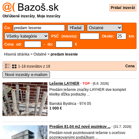
Pridať inzerát
Obľúbené inzeráty
,
Moje inzeráty
Čo:
PSČ (miesto):
Okolie:
km
Cena od:
- do:
€
Hlavná stránka
>
Ostatné
>
predam lesenie
Cena
1-18 inzerátov z 18
Nové inzeráty e-mailom
Lešenie LAYHER
-
TOP
- [6.8. 2026]
Predám lešenie značky LAYHER dve komplet
klietky dĺžka podlazky ...
Banská Bystrica - 974 05
1 000 €
Predám 81,04 m2 nové pozinkov ...
- [31.7. 2026]
Predám nové pozinkované lešenie s oceľovo
pozinkovanými podlážkam ...