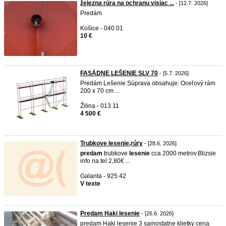
železna rúra na ochranu visiac ...
- [12.7. 2026]
Predám
Košice - 040 01
10 €
FASÁDNE LEŠENIE SLV 70
- [5.7. 2026]
Predám Lešenie Súprava obsahuje: Oceľový rám
200 x 70 cm ...
Žilina - 013 11
4 500 €
Trubkove lesenie,rúry
- [28.6. 2026]
predam
trubkove
lesenie
cca 2000 metrov.Blizsie
info na tel 2,80€ ...
Galanta - 925 42
V texte
Predam Haki lesenie
- [26.6. 2026]
predam Haki lesenie 3 samostatne klietky cena