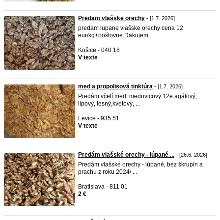
Predam vlašske orechy
- [1.7. 2026]
predam lupane vlašske orechy cena 12
eur/kg+poštovne.Dakujem
Košice - 040 18
V texte
med a propolisová tinktúra
- [1.7. 2026]
Predám včelí med: medovicový 12e agátový,
lipový, lesný,kvetový, ...
Levice - 935 51
V texte
Predám vlašské orechy - lúpané ...
- [26.6. 2026]
Predám vlašské orechy - lúpané, bez škrupín a
prachu z roku 2024/ ...
Bratislava - 811 01
2 €