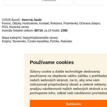
©2026 Bazoš -
Inzercia, bazár
Pomoc
,
Otázky
,
Hodnotenie
,
Kontakt
,
Reklama
,
Podmienky
,
Ochrana údajov
,
RSS
,
Inzeráty Ostatné celkom:
88734
, za 24 hodín:
2385
Mapa kategórií
,
Najvyhľadávanejšie výrazy
Krajiny:
Slovensko
,
Česká republika
,
Poľsko
,
Rakúsko
Používame cookies
Súbory cookie a ďalšie technológie sledovania
používame na zlepšenie vášho zážitku z prehliada
našich webových stránok, na to, aby sme vám
zobrazovali prispôsobený obsah a cielené reklamy,
analýzu návštevnosti našich webových stránok a n
pochopenie toho, odkiaľ naši návštevníci prichádza
Súhlasím