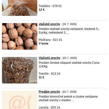
Trebišov - 078 01
12 €
vlašské orechy
- [31.7. 2026]
Predám vlašské orechy nelúpané, triedené 5,-
Eur/kg, netriedené 3, ...
Piešťany - 921 01
V texte
Vlašské orechy
- [22.7. 2026]
Predám čerstvé olúpané vlašské orechy Cena
11€/kg
Trenčín - 913 24
11 €
Predám orechy
- [21.7. 2026]
Predám tohoročné pekné a chutne nelúpane
vlašské orechy z vlastne ...
Levoča - 053 14