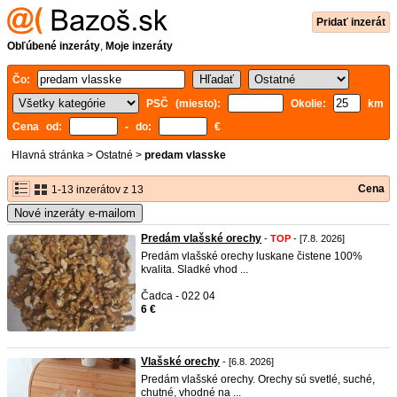
Pridať inzerát
Obľúbené inzeráty
,
Moje inzeráty
Čo:
PSČ (miesto):
Okolie:
km
Cena od:
- do:
€
Hlavná stránka
>
Ostatné
>
predam vlasske
Cena
1-13 inzerátov z 13
Nové inzeráty e-mailom
Predám vlašské orechy
-
TOP
- [7.8. 2026]
Predám vlašské orechy luskane čistene 100%
kvalita. Sladké vhod ...
Čadca - 022 04
6 €
Vlašské orechy
- [6.8. 2026]
Predám vlašské orechy. Orechy sú svetlé, suché,
chutné, vhodné na ...