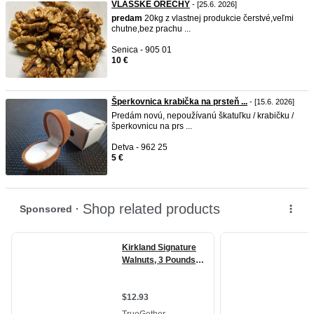
VLAŠSKÉ ORECHY
- [25.6. 2026]
predam
20kg z vlastnej produkcie čerstvé,veľmi
chutne,bez prachu ...
Senica - 905 01
10 €
Šperkovnica krabička na prsteň ...
- [15.6. 2026]
Predám novú, nepoužívanú škatuľku / krabičku /
šperkovnicu na prs ...
Detva - 962 25
5 €