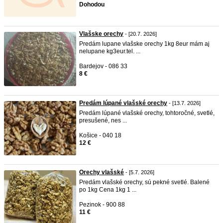
Dohodou
Vlašske orechy
- [20.7. 2026]
Predám lupane vlašske orechy 1kg 8eur mám aj
nelupane kg3eur.tel. ...
Bardejov - 086 33
8 €
Predám lúpané vlašské orechy
- [13.7. 2026]
Predám lúpané vlašské orechy, tohtoročné, svetlé,
presušené, nes ...
Košice - 040 18
12 €
Orechy vlašské
- [5.7. 2026]
Predám vlašské orechy, sú pekné svetlé. Balené
po 1kg Cena 1kg 1 ...
Pezinok - 900 88
11 €