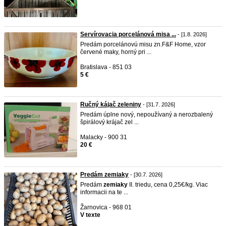
Servírovacia porcelánová misa ...
- [1.8. 2026]
Predám porcelánovú misu zn.F&F Home, vzor
červené maky, horný pri ...
Bratislava - 851 03
5 €
Ručný kájač zeleniny
- [31.7. 2026]
Predám úplne nový, nepoužívaný a nerozbalený
špirálový krájač zel ...
Malacky - 900 31
20 €
Predám zemiaky
- [30.7. 2026]
Predám
zemiaky
II. triedu, cena 0,25€/kg. Viac
informacii na te ...
Žarnovica - 968 01
V texte