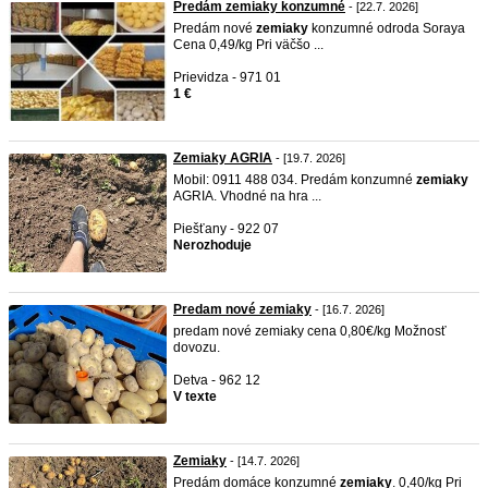
Predám zemiaky konzumné
- [22.7. 2026]
Predám nové
zemiaky
konzumné odroda Soraya
Cena 0,49/kg Pri väčšo ...
Prievidza - 971 01
1 €
Zemiaky AGRIA
- [19.7. 2026]
Mobil: 0911 488 034. Predám konzumné
zemiaky
AGRIA. Vhodné na hra ...
Piešťany - 922 07
Nerozhoduje
Predam nové zemiaky
- [16.7. 2026]
predam nové zemiaky cena 0,80€/kg Možnosť
dovozu.
Detva - 962 12
V texte
Zemiaky
- [14.7. 2026]
Predám domáce konzumné
zemiaky
. 0,40/kg Pri