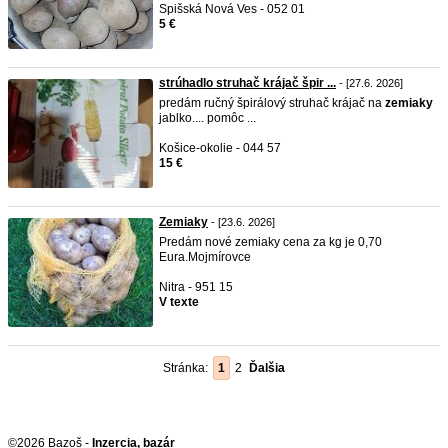
Spišská Nová Ves - 052 01
5 €
strúhadlo struhač krájač špir ...
- [27.6. 2026]
predám ručný špirálový struhač krájač na
zemiaky
jablko.... pomôc ...
Košice-okolie - 044 57
15 €
Zemiaky
- [23.6. 2026]
Predám nové zemiaky cena za kg je 0,70
Eura.Mojmírovce
Nitra - 951 15
V texte
Stránka:
1
2
Ďalšia
©2026 Bazoš -
Inzercia, bazár