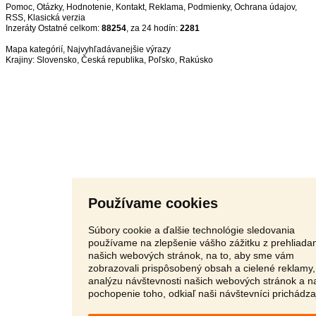
Pomoc
,
Otázky
,
Hodnotenie
,
Kontakt
,
Reklama
,
Podmienky
,
Ochrana údajov
,
RSS
,
Inzeráty Ostatné celkom:
88254
, za 24 hodín:
2281
Mapa kategórií
,
Najvyhľadávanejšie výrazy
Krajiny:
Slovensko
,
Česká republika
,
Poľsko
,
Rakúsko
Používame cookies
Súbory cookie a ďalšie technológie sledovania
používame na zlepšenie vášho zážitku z prehliada
našich webových stránok, na to, aby sme vám
zobrazovali prispôsobený obsah a cielené reklamy,
analýzu návštevnosti našich webových stránok a n
pochopenie toho, odkiaľ naši návštevníci prichádza