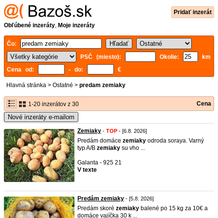
Pridať inzerát
Obľúbené inzeráty
,
Moje inzeráty
Čo:
PSČ (miesto):
Okolie:
km
Cena od:
- do:
€
Hlavná stránka
>
Ostatné
>
predam zemiaky
Cena
1-20 inzerátov z 30
Nové inzeráty e-mailom
Zemiaky
-
TOP
- [6.8. 2026]
Predám domáce
zemiaky
odroda soraya. Varný
typ A/B
zemiaky
su vho ...
Galanta - 925 21
V texte
Predám zemiaky
- [5.8. 2026]
Predám skoré
zemiaky
balené po 15 kg za 10€ a
domáce vajíčka 30 k ...