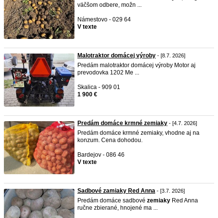
väčšom odbere, možn ...
Námestovo - 029 64
V texte
Malotraktor domácej výroby
- [8.7. 2026]
Predám malotraktor domácej výroby Motor aj
prevodovka 1202 Me ...
Skalica - 909 01
1 900 €
Predám domáce krmné zemiaky
- [4.7. 2026]
Predám domáce krmné zemiaky, vhodne aj na
konzum. Cena dohodou.
Bardejov - 086 46
V texte
Sadbové zamiaky Red Anna
- [3.7. 2026]
Predám domáce sadbové
zemiaky
Red Anna
ručne zbierané, hnojené ma ...