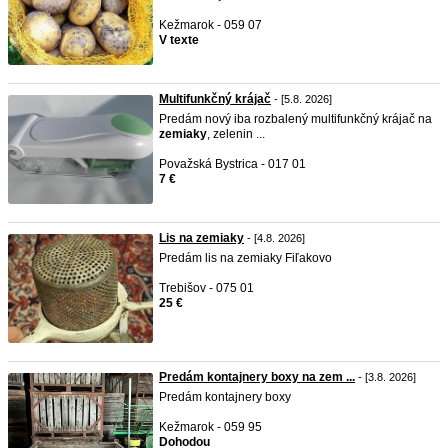
Kežmarok - 059 07
V texte
Multifunkčný krájač
- [5.8. 2026]
Predám nový iba rozbalený multifunkčný krájač na
zemiaky
, zelenin ...
Považská Bystrica - 017 01
7 €
Lis na zemiaky
- [4.8. 2026]
Predám lis na zemiaky Fiľakovo
Trebišov - 075 01
25 €
Predám kontajnery boxy na zem ...
- [3.8. 2026]
Predám kontajnery boxy
Kežmarok - 059 95
Dohodou