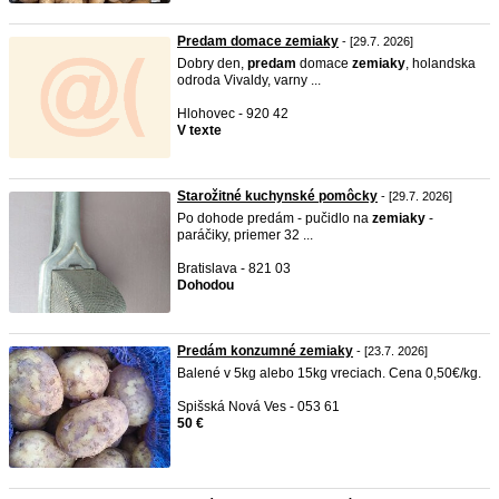
Predam domace zemiaky
- [29.7. 2026]
Dobry den,
predam
domace
zemiaky
, holandska
odroda Vivaldy, varny ...
Hlohovec - 920 42
V texte
Starožitné kuchynské pomôcky
- [29.7. 2026]
Po dohode predám - pučidlo na
zemiaky
-
paráčiky, priemer 32 ...
Bratislava - 821 03
Dohodou
Predám konzumné zemiaky
- [23.7. 2026]
Balené v 5kg alebo 15kg vreciach. Cena 0,50€/kg.
Spišská Nová Ves - 053 61
50 €