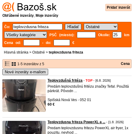
Pridať inzerát
Obľúbené inzeráty
,
Moje inzeráty
Čo:
PSČ (miesto):
Okolie:
km
Cena od:
- do:
€
Hlavná stránka
>
Ostatné
>
teplovzdusna friteza
Cena
1-5 inzerátov z 5
Nové inzeráty e-mailom
Teplovzdušná fritéza
-
TOP
- [6.8. 2026]
Predám teplovzdušnú fritézu značky Tefal. Použitá
párkrát. Pôvodn ...
Spišská Nová Ves - 052 01
60 €
Teplovzdusna friteza PowerXL a ...
- [1.8. 2026]
Predam teplovzdusnu fritezu PowerXL air fryer, 1x
pouzitu, nevhod ...