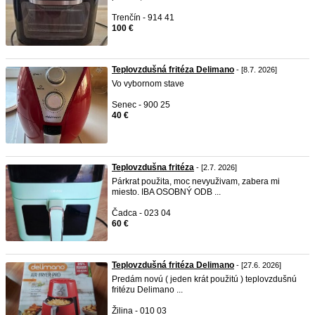
Trenčín - 914 41
100 €
Teplovzdušná fritéza Delimano
- [8.7. 2026]
Vo vybornom stave
Senec - 900 25
40 €
Teplovzdušna fritéza
- [2.7. 2026]
Párkrat použita, moc nevyuživam, zabera mi
miesto. IBA OSOBNÝ ODB ...
Čadca - 023 04
60 €
Teplovzdušná fritéza Delimano
- [27.6. 2026]
Predám novú ( jeden krát použitú ) teplovzdušnú
fritézu Delimano ...
Žilina - 010 03