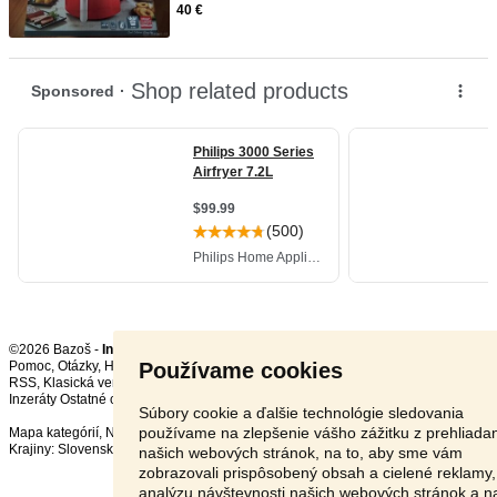
40 €
©2026 Bazoš -
Inzercia, bazár
Používame cookies
Pomoc
,
Otázky
,
Hodnotenie
,
Kontakt
,
Reklama
,
Podmienky
,
Ochrana údajov
,
RSS
,
Inzeráty Ostatné celkom:
88176
, za 24 hodín:
2261
Súbory cookie a ďalšie technológie sledovania
používame na zlepšenie vášho zážitku z prehliada
Mapa kategórií
,
Najvyhľadávanejšie výrazy
Krajiny:
Slovensko
,
Česká republika
,
Poľsko
,
Rakúsko
našich webových stránok, na to, aby sme vám
zobrazovali prispôsobený obsah a cielené reklamy,
analýzu návštevnosti našich webových stránok a n