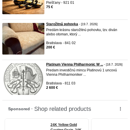
Piešťany - 921 01
75 €
Starožitná pohovka
- [19.7. 2026]
Predám krásnu starožitnú pohovku, tzv. diván
alebo otoman, ktorý ...
Bratislava - 841 02
200 €
Platinum Vienna Philharmonic W ...
- [18.7. 2026]
Predam investičnú mincu Platinovú 1 uncovú
Vienna Philharmoniker ...
Bratislava - 811 03
2 600 €