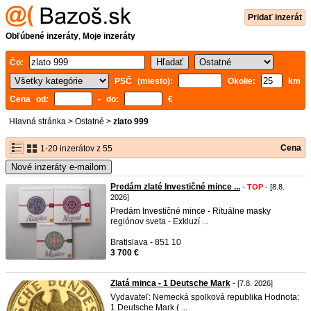
Pridať inzerát
Obľúbené inzeráty
,
Moje inzeráty
Čo:
PSČ (miesto):
Okolie:
km
Cena od:
- do:
€
Hlavná stránka
>
Ostatné
>
zlato 999
Cena
1-20 inzerátov z 55
Nové inzeráty e-mailom
Predám zlaté Investičné mince ...
-
TOP
- [8.8.
2026]
Predám Investičné mince - Rituálne masky
regiónov sveta - Exkluzí ...
Bratislava - 851 10
3 700 €
Zlatá minca - 1 Deutsche Mark
- [7.8. 2026]
Vydavateľ: Nemecká spolková republika Hodnota:
1 Deutsche Mark ( ...