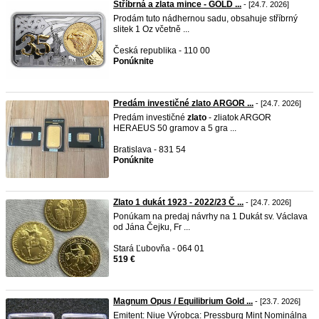
Stříbrná a zlata mince - GOLD ...
- [24.7. 2026]
Prodám tuto nádhernou sadu, obsahuje stříbrný
slitek 1 Oz včetně ...
Česká republika - 110 00
Ponúknite
Predám investičné zlato ARGOR ...
- [24.7. 2026]
Predám investičné
zlato
- zliatok ARGOR
HERAEUS 50 gramov a 5 gra ...
Bratislava - 831 54
Ponúknite
Zlato 1 dukát 1923 - 2022/23 Č ...
- [24.7. 2026]
Ponúkam na predaj návrhy na 1 Dukát sv. Václava
od Jána Čejku, Fr ...
Stará Ľubovňa - 064 01
519 €
Magnum Opus / Equilibrium Gold ...
- [23.7. 2026]
Emitent: Niue Výrobca: Pressburg Mint Nominálna