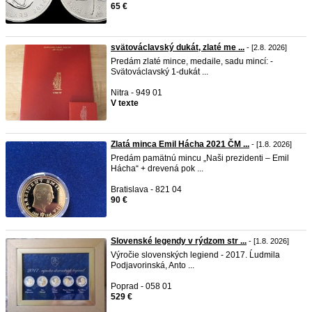
65 €
svätováclavský dukát, zlaté me ...
- [2.8. 2026]
Predám zlaté mince, medaile, sadu mincí: -
Svätováclavský 1-dukát ...
Nitra - 949 01
V texte
Zlatá minca Emil Hácha 2021 ČM ...
- [1.8. 2026]
Predám pamätnú mincu „Naši prezidenti – Emil
Hácha“ + drevená pok ...
Bratislava - 821 04
90 €
Slovenské legendy v rýdzom str ...
- [1.8. 2026]
Výročie slovenských legiend - 2017. Ĺudmila
Podjavorinská, Anto ...
Poprad - 058 01
529 €