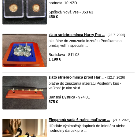
hodnota: 10 NZD ...
Spišská Nová Ves - 053 63
450 €
zlato striebro minca Harry Pot ...
- [22.7. 2026]
aktuálne do zmazania inzerátu Ponúkam na
predaj veľmi špeciáln ...
Bratislava - 811 08
1 199 €
zlato striebro minca proof Har ...
- [22.7. 2026]
platné do zmazania inzerátu Posledný kus -
veľkosť je ako skut ...
Banská Bystrica - 974 01
575 €
Elegantná sada 6 ručne maľovan ...
- [21.7. 2026]
Hľadáte výnimočný doplnok do interiéru alebo
hodnotný darček pre ...