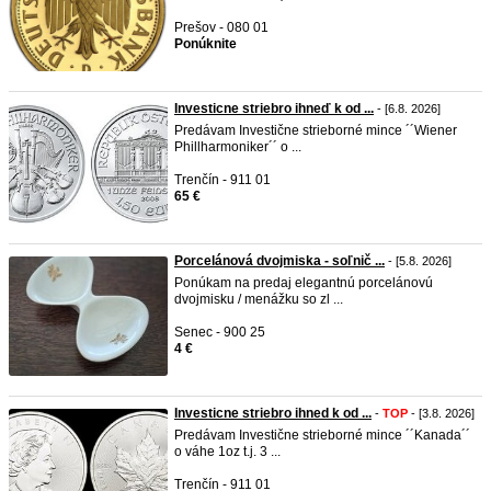
Prešov - 080 01
Ponúknite
Investicne striebro ihneď k od ...
- [6.8. 2026]
Predávam Investične strieborné mince ´´Wiener
Phillharmoniker´´ o ...
Trenčín - 911 01
65 €
Porcelánová dvojmiska - soľnič ...
- [5.8. 2026]
Ponúkam na predaj elegantnú porcelánovú
dvojmisku / menážku so zl ...
Senec - 900 25
4 €
Investicne striebro ihned k od ...
-
TOP
- [3.8. 2026]
Predávam Investične strieborné mince ´´Kanada´´
o váhe 1oz t.j. 3 ...
Trenčín - 911 01