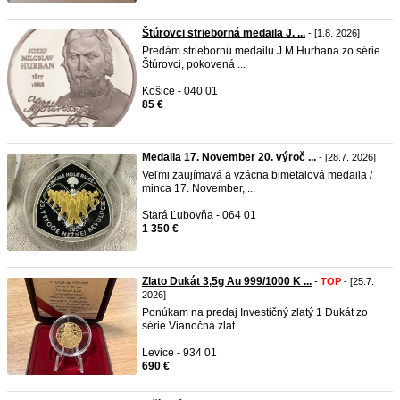
Štúrovci strieborná medaila J. ...
- [1.8. 2026]
Predám striebornú medailu J.M.Hurhana zo série
Štúrovci, pokovená ...
Košice - 040 01
85 €
Medaila 17. November 20. výroč ...
- [28.7. 2026]
Veľmi zaujímavá a vzácna bimetalová medaila /
minca 17. November, ...
Stará Ľubovňa - 064 01
1 350 €
Zlato Dukát 3,5g Au 999/1000 K ...
-
TOP
- [25.7.
2026]
Ponúkam na predaj Investičný zlatý 1 Dukát zo
série Vianočná zlat ...
Levice - 934 01
690 €