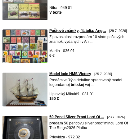
Nitra - 949 01
V texte
Poštové známky, filatelia: Ang ...
- [29.7. 2026]
Z pozostalosti rozpredám 10 strán poštových
známok, vydaných v An ...
Martin - 036 01
6 €
Model lode HMS Victory
- [25.7. 2026]
Predám veľký a detailne spracovaný model
legendárnej
britske
j voj ...
Liptovský Mikuláš - 031 01
150 €
50 Penci Silver Proof Lord Of ...
- [23.7. 2026]
predam
50 pencovu silver proof mincu Lord Of
The Rings2026.Platba ...
Prievidza - 972 32