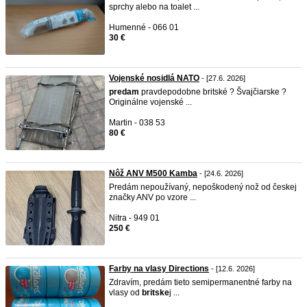
sprchy alebo na toalet ...
Humenné - 066 01
30 €
Vojenské nosidlá NATO
- [27.6. 2026]
predam
pravdepodobne britské ? Švajčiarske ?
Originálne vojenské ...
Martin - 038 53
80 €
Nôž ANV M500 Kamba
- [24.6. 2026]
Predám nepoužívaný, nepoškodený nož od českej
značky ANV po vzore ...
Nitra - 949 01
250 €
Farby na vlasy Directions
- [12.6. 2026]
Zdravím, predám tieto semipermanentné farby na
vlasy od
britske
j ...