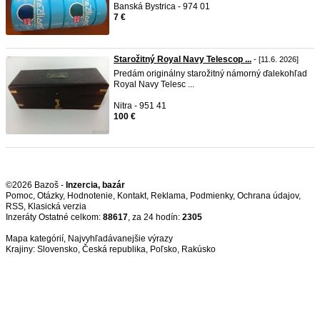
Banská Bystrica - 974 01
7 €
Starožitný Royal Navy Telescop ...
- [11.6. 2026]
Predám originálny starožitný námorný ďalekohľad
Royal Navy Telesc ...
Nitra - 951 41
100 €
©2026 Bazoš -
Inzercia, bazár
Pomoc
,
Otázky
,
Hodnotenie
,
Kontakt
,
Reklama
,
Podmienky
,
Ochrana údajov
,
RSS
,
Inzeráty Ostatné celkom:
88617
, za 24 hodín:
2305
Mapa kategórií
,
Najvyhľadávanejšie výrazy
Krajiny:
Slovensko
,
Česká republika
,
Poľsko
,
Rakúsko