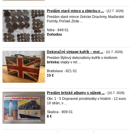
Predám staré mince a zbierku o ...
- [12.7. 2026]
Predám staré mince Grécke Drachmy, Maďarské
Forinty, Poľské Zlote ...
Nitra - 949 01
Dohodou
Dekoračný vintage kufrík – mot ...
- [11.7. 2026]
Predám štýlový dekoratívny kufrík s motívom
britske
j vlajky v ret ...
Bratislava - 821 01
15 €
Predám britské albumy s nálepk ...
- [10.7. 2026]
Obr. 1 - 5 Dopravné prostriedky v histórii - 12 euro
16 strán, v ...
Skalica - 909 01
8 €