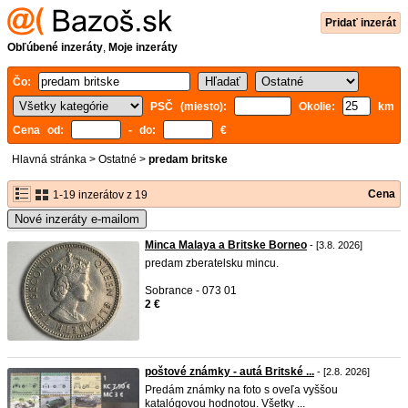
Pridať inzerát
Obľúbené inzeráty
,
Moje inzeráty
Čo:
PSČ (miesto):
Okolie:
km
Cena od:
- do:
€
Hlavná stránka
>
Ostatné
>
predam britske
Cena
1-19 inzerátov z 19
Nové inzeráty e-mailom
Minca Malaya a Britske Borneo
- [3.8. 2026]
predam zberatelsku mincu.
Sobrance - 073 01
2 €
poštové známky - autá Britské ...
- [2.8. 2026]
Predám známky na foto s oveľa vyššou
katalógovou hodnotou. Všetky ...