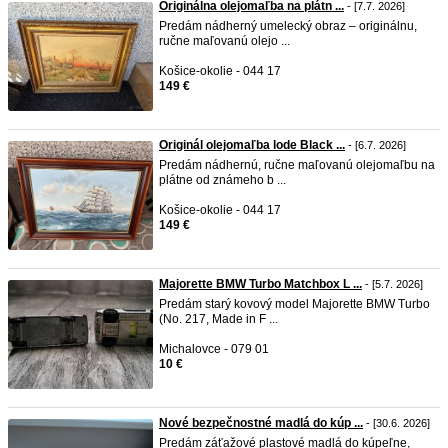
Originálna olejomaľba na plátn ...
- [7.7. 2026]
Predám nádherný umelecký obraz – originálnu,
ručne maľovanú olejo ...
Košice-okolie - 044 17
149 €
Originál olejomaľba lode Black ...
- [6.7. 2026]
Predám nádhernú, ručne maľovanú olejomaľbu na
plátne od známeho b ...
Košice-okolie - 044 17
149 €
Majorette BMW Turbo Matchbox L ...
- [5.7. 2026]
Predám starý kovový model Majorette BMW Turbo
(No. 217, Made in F ...
Michalovce - 079 01
10 €
Nové bezpečnostné madlá do kúp ...
- [30.6. 2026]
Predám záťažové plastové madlá do kúpeľne,