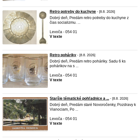
Retro potreby do kuchyne
- [8.8. 2026]
Dobrý deň, Predám retro potreby do kuchyne z
čias socializmu. ...
Levoča - 054 01
V texte
Retro poháriky
- [8.8. 2026]
Dobrý deň, Predám retro poháriky. Sadu 6 ks
pohárikov na s ...
Levoča - 054 01
V texte
Staršie tématické pohľadnice a ...
- [8.8. 2026]
Dobrý deň, Predám staré Novoročenky, Pozdravy k
Vianociam, Po ...
Levoča - 054 01
V texte