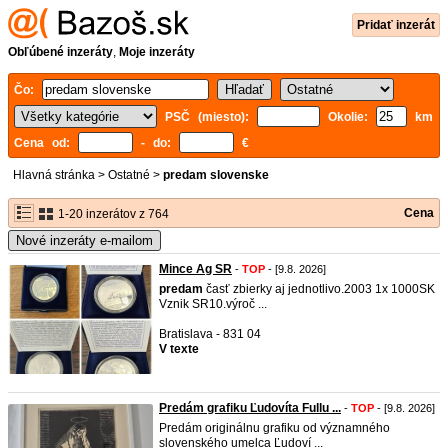
Pridať inzerát
Obľúbené inzeráty
,
Moje inzeráty
Čo:
PSČ (miesto):
Okolie:
km
Cena od:
- do:
€
Hlavná stránka
>
Ostatné
>
predam slovenske
Cena
1-20 inzerátov z 764
Nové inzeráty e-mailom
Mince Ag SR
-
TOP
- [9.8. 2026]
predam
časť zbierky aj jednotlivo.2003 1x 1000SK
Vznik SR10.výroč ...
Bratislava - 831 04
V texte
Predám grafiku Ľudovíta Fullu ...
-
TOP
- [9.8. 2026]
Predám originálnu grafiku od významného
slovenského umelca Ľudoví ...