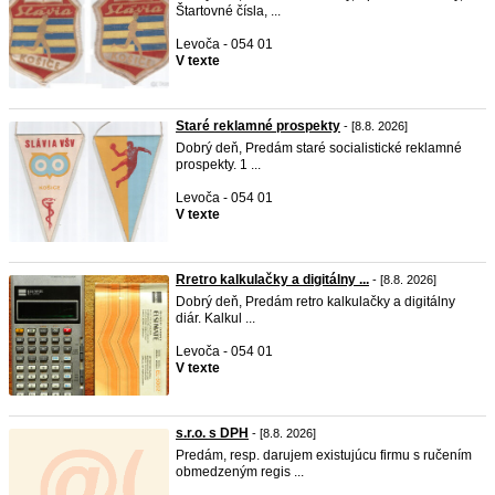
Štartovné čísla, ...
Levoča - 054 01
V texte
Staré reklamné prospekty
- [8.8. 2026]
Dobrý deň, Predám staré socialistické reklamné
prospekty. 1 ...
Levoča - 054 01
V texte
Rretro kalkulačky a digitálny ...
- [8.8. 2026]
Dobrý deň, Predám retro kalkulačky a digitálny
diár. Kalkul ...
Levoča - 054 01
V texte
s.r.o. s DPH
- [8.8. 2026]
Predám, resp. darujem existujúcu firmu s ručením
obmedzeným regis ...