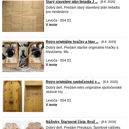
Starý stavebný plán lietadla J ...
- [8.8. 2026]
Dobrý deň, Predám starý stavebný plán lietadla
pre modelárov. ...
Levoča - 054 01
V texte
Retro originálne hračky a hlav ...
- [8.8. 2026]
Dobrý deň, Predám staršie originálne hračky a
hlavolamy: Mo ...
Levoča - 054 01
V texte
Retro originálne spoločenské s ...
- [8.8. 2026]
Dobrý deň, Predám retro originálne spoločenské
stolové hry: ...
Levoča - 054 01
V texte
Nášivky, Štartovné čísla, Brož ...
- [8.8. 2026]
Dobrý deň, Predám Preukazy, Športové nášivky,