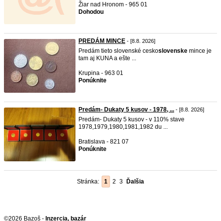
Žiar nad Hronom - 965 01
Dohodou
PREDÁM MINCE
- [8.8. 2026]
Predám tieto slovenské cesko
slovenske
mince je
tam aj KUNA a ešte ...
Krupina - 963 01
Ponúknite
Predám- Dukaty 5 kusov - 1978, ...
- [8.8. 2026]
Predám- Dukaty 5 kusov - v 110% stave
1978,1979,1980,1981,1982 du ...
Bratislava - 821 07
Ponúknite
Stránka:
1
2
3
Ďalšia
©2026 Bazoš -
Inzercia, bazár