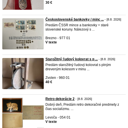
30 €
Československé bankovky / minc ...
- [8.8. 2026]
Predám ČSSR mince a bankovky + staré
slovenské koruny. Nálezový s ...
Brezno - 977 01
V texte
Starožitný ľudový kolovrat s p ...
- [8.8. 2026]
Predám starožitný ľudový kolovrat s plným
dreveným kolesom v minu ...
Zvolen - 960 01
40 €
Retro dekorácie 2
- [8.8. 2026]
Dobrý deň, Predám retro dekoračné predmety z
čias socializmu. ...
Levoča - 054 01
V texte