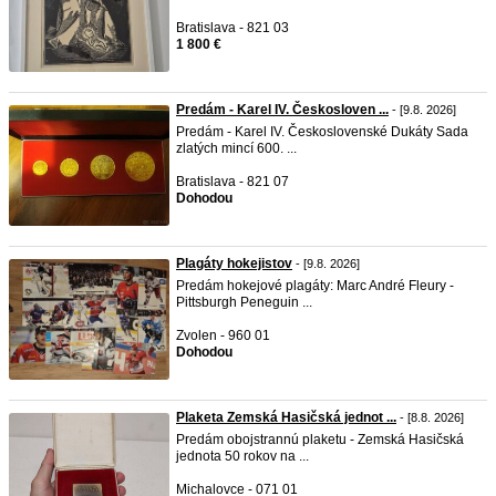
Bratislava - 821 03
1 800 €
Predám - Karel IV. Českosloven ...
- [9.8. 2026]
Predám - Karel IV. Československé Dukáty Sada
zlatých mincí 600. ...
Bratislava - 821 07
Dohodou
Plagáty hokejistov
- [9.8. 2026]
Predám hokejové plagáty: Marc André Fleury -
Pittsburgh Peneguin ...
Zvolen - 960 01
Dohodou
Plaketa Zemská Hasičská jednot ...
- [8.8. 2026]
Predám obojstrannú plaketu - Zemská Hasičská
jednota 50 rokov na ...
Michalovce - 071 01