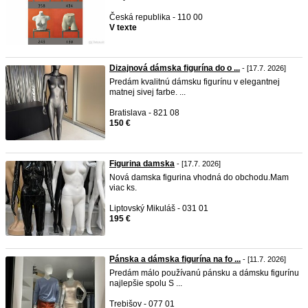
Česká republika - 110 00
V texte
Dizajnová dámska figurína do o ...
- [17.7. 2026]
Predám kvalitnú dámsku figurínu v elegantnej
matnej sivej farbe. ...
Bratislava - 821 08
150 €
Figurina damska
- [17.7. 2026]
Nová damska figurina vhodná do obchodu.Mam
viac ks.
Liptovský Mikuláš - 031 01
195 €
Pánska a dámska figurína na fo ...
- [11.7. 2026]
Predám málo používanú pánsku a dámsku figurínu
najlepšie spolu S ...
Trebišov - 077 01