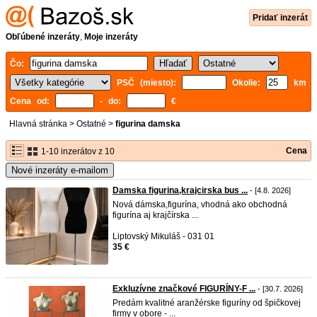
Pridať inzerát
Obľúbené inzeráty
,
Moje inzeráty
Čo:
PSČ (miesto):
Okolie:
km
Cena od:
- do:
€
Hlavná stránka
>
Ostatné
>
figurina damska
Cena
1-10 inzerátov z 10
Nové inzeráty e-mailom
Damska figurina,krajcirska bus ...
- [4.8. 2026]
Nová dámska,figurína, vhodná ako obchodná
figurína aj krajčírska ...
Liptovský Mikuláš - 031 01
35 €
Exkluzívne značkové FIGURÍNY-F ...
- [30.7. 2026]
Predám kvalitné aranžérske figuríny od špičkovej
firmy v obore - ...