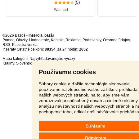
©2026 Bazoš -
Inzercia, bazár
Pomoc
,
Otázky
,
Hodnotenie
,
Kontakt
,
Reklama
,
Podmienky
,
Ochrana údajov
,
RSS
,
Inzeráty Ostatné celkom:
88354
, za 24 hodín:
2652
Mapa kategórií
,
Najvyhľadávanejšie výrazy
Krajiny:
Slovensko
,
Česká republika
,
Poľsko
,
Rakúsko
Používame cookies
Súbory cookie a ďalšie technológie sledovania
používame na zlepšenie vášho zážitku z prehliada
našich webových stránok, na to, aby sme vám
zobrazovali prispôsobený obsah a cielené reklamy,
analýzu návštevnosti našich webových stránok a n
pochopenie toho, odkiaľ naši návštevníci prichádza
Súhlasím
Odmietam