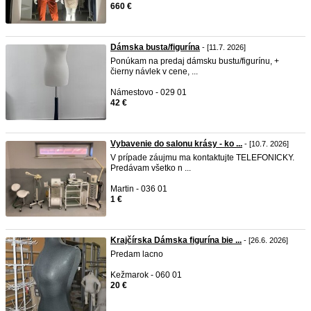
660 €
Dámska busta/figurína
- [11.7. 2026]
Ponúkam na predaj dámsku bustu/figurínu, +
čierny návlek v cene, ...
Námestovo - 029 01
42 €
Vybavenie do salonu krásy - ko ...
- [10.7. 2026]
V prípade záujmu ma kontaktujte TELEFONICKY.
Predávam všetko n ...
Martin - 036 01
1 €
Krajčírska Dámska figurína bie ...
- [26.6. 2026]
Predam lacno
Kežmarok - 060 01
20 €