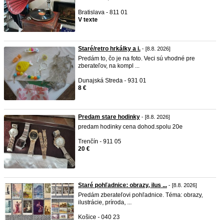
Bratislava - 811 01
V texte
Staré/retro hrkálky a i.
- [8.8. 2026]
Predám to, čo je na foto. Veci sú vhodné pre
zberateľov, na kompl ...
Dunajská Streda - 931 01
8 €
Predam stare hodinky
- [8.8. 2026]
predam hodinky cena dohod.spolu 20e
Trenčín - 911 05
20 €
Staré pohľadnice: obrazy, ilus ...
- [8.8. 2026]
Predám zberateľovi pohľadnice. Téma: obrazy,
ilustrácie, príroda, ...
Košice - 040 23