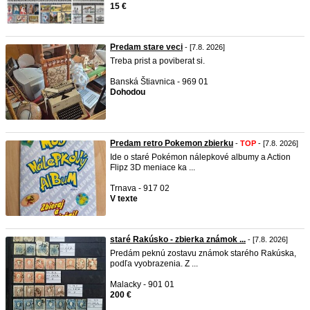
15 €
Predam stare veci
- [7.8. 2026]
Treba prist a poviberat si.
Banská Štiavnica - 969 01
Dohodou
Predam retro Pokemon zbierku
-
TOP
- [7.8. 2026]
Ide o staré Pokémon nálepkové albumy a Action
Flipz 3D meniace ka ...
Trnava - 917 02
V texte
staré Rakúsko - zbierka známok ...
- [7.8. 2026]
Predám peknú zostavu známok starého Rakúska,
podľa vyobrazenia. Z ...
Malacky - 901 01
200 €