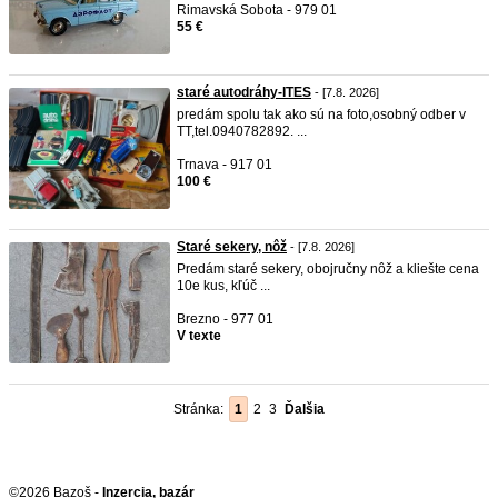
Rimavská Sobota - 979 01
55 €
staré autodráhy-ITES
- [7.8. 2026]
predám spolu tak ako sú na foto,osobný odber v
TT,tel.0940782892. ...
Trnava - 917 01
100 €
Staré sekery, nôž
- [7.8. 2026]
Predám staré sekery, obojručny nôž a kliešte cena
10e kus, kľúč ...
Brezno - 977 01
V texte
Stránka:
1
2
3
Ďalšia
©2026 Bazoš -
Inzercia, bazár