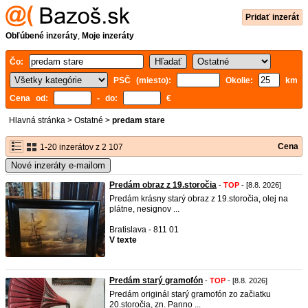
Pridať inzerát
Obľúbené inzeráty
,
Moje inzeráty
Čo:
PSČ (miesto):
Okolie:
km
Cena od:
- do:
€
Hlavná stránka
>
Ostatné
>
predam stare
Cena
1-20 inzerátov z 2 107
Nové inzeráty e-mailom
Predám obraz z 19.storočia
-
TOP
- [8.8. 2026]
Predám krásny starý obraz z 19.storočia, olej na
plátne, nesignov ...
Bratislava - 811 01
V texte
Predám starý gramofón
-
TOP
- [8.8. 2026]
Predám originál starý gramofón zo začiatku
20.storočia, zn. Panno ...