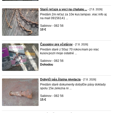
Staré reťaze a veci na chalupu ...
- [7.8. 2026]
Predám 2m reťaz za 10e kus.lampas .viac info aj
na mail 09156141 ...
Sabinov - 082 56
10 €
Časopisy pre včelárov
- [7.8. 2026]
Predám staré z 50az 70 rokov.mam po viac
kusov.pozri moje ostatné ...
Sabinov - 082 56
Dohodou
Dobytči pás.štatna nivelacia
- [7.8. 2026]
Predám staré dokumenty dobytčie pásy doklady
spolu 15e.zelezna ni ...
Sabinov - 082 56
15 €