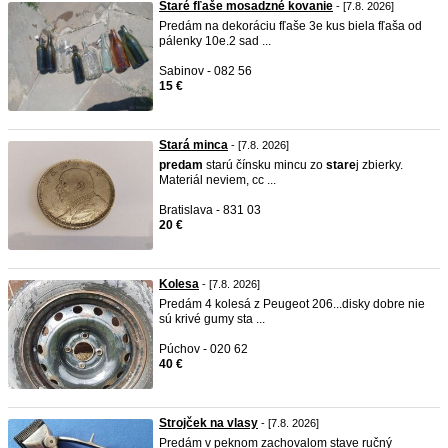
Staré fľaše mosadzné kovanie
- [7.8. 2026]
Predám na dekoráciu fľaše 3e kus biela fľaša od
pálenky 10e.2 sad ...
Sabinov - 082 56
15 €
Stará minca
- [7.8. 2026]
predam
starú čínsku mincu zo
stare
j zbierky.
Materiál neviem, cc ...
Bratislava - 831 03
20 €
Kolesa
- [7.8. 2026]
Predám 4 kolesá z Peugeot 206...disky dobre nie
sú krivé gumy sta ...
Púchov - 020 62
40 €
Strojček na vlasy
- [7.8. 2026]
Predám v peknom zachovalom stave ručný