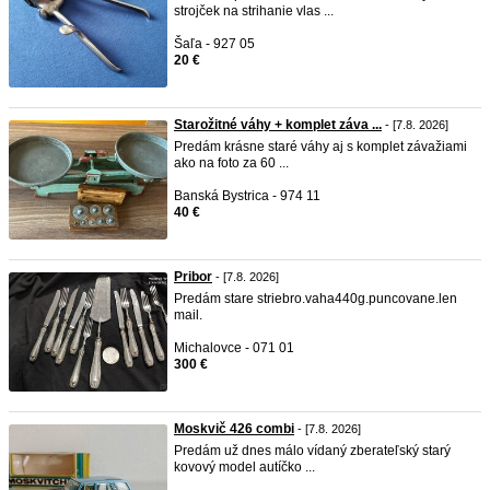
strojček na strihanie vlas ...
Šaľa - 927 05
20 €
Starožitné váhy + komplet záva ...
- [7.8. 2026]
Predám krásne staré váhy aj s komplet závažiami
ako na foto za 60 ...
Banská Bystrica - 974 11
40 €
Pribor
- [7.8. 2026]
Predám stare striebro.vaha440g.puncovane.len
mail.
Michalovce - 071 01
300 €
Moskvič 426 combi
- [7.8. 2026]
Predám už dnes málo vídaný zberateľský starý
kovový model autíčko ...