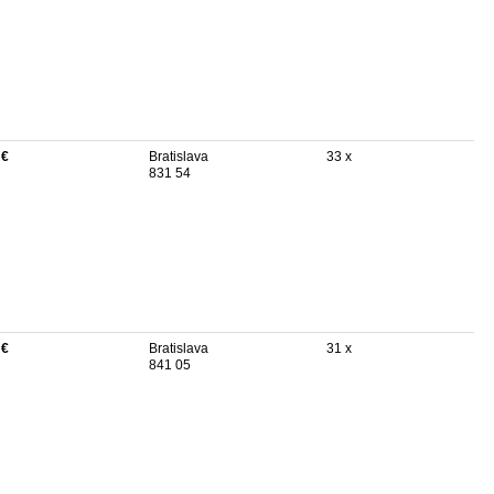
 €
Bratislava
33 x
831 54
 €
Bratislava
31 x
841 05