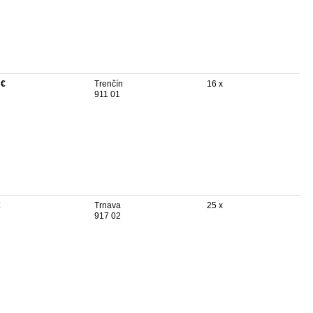
 €
Trenčín
16 x
911 01
€
Trnava
25 x
917 02