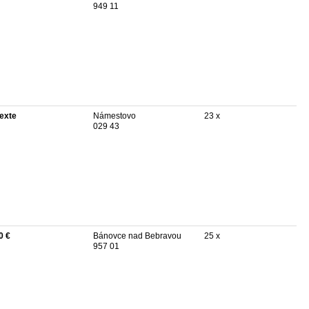
949 11
texte
Námestovo
23 x
029 43
0 €
Bánovce nad Bebravou
25 x
957 01