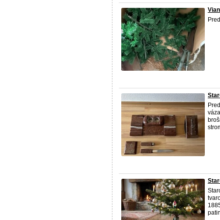
Via
Pre
Star
Pred
váza
broš
stro
Star
Star
tvar
1885
pati