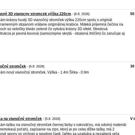
usný 3D vianocny stromcek výška 220cm
50
- [6.8. 2026]
ám krásny hustý 3D vianočný stromček výška 220cm spolu s originál
rramenným stojanom vrátane originálnej krabice. Mäkká príjemná čečina na
och sú vetvičky bledo zelené čo vytvára krásny 3D efekt. Stredová
trukcia je pevná kovová (samozrejme skrytá - obalená ihličím) čo zaručuje aj
nočný stromček
30
- [6.8. 2026]
ám nový vianočný stromček. Výška - 1.4m Šírka - 0.9m
ka na vianočný stromček
V 
- [5.8. 2026]
ám tašku na vianočný stromček čiernej farby s rukoväťou, má odolný materiál
remokavý poťah), zapísanie na zips, ktorý je po celej dĺžke tašky, má 2
tové spony vo vrchnej a spodnej časti, ľahko sa uzatvára a nezaberá veľa