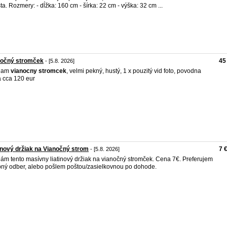
ta. Rozmery: - dĺžka: 160 cm - šírka: 22 cm - výška: 32 cm ...
nočný stromček
45
- [5.8. 2026]
dam
vianocny
stromcek
, velmi pekný, hustý, 1 x pouzitý vid foto, povodna
 cca 120 eur
inový držiak na Vianočný strom
7 
- [5.8. 2026]
ám tento masívny liatinový držiak na vianočný stromček. Cena 7€. Preferujem
ný odber, alebo pošlem poštou/zasielkovnou po dohode.