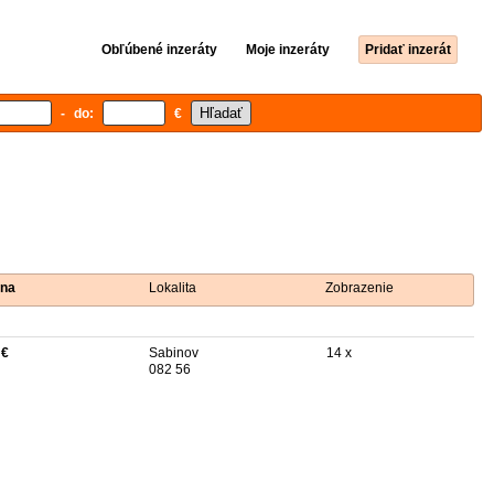
Obľúbené inzeráty
Moje inzeráty
Pridať inzerát
- do:
€
na
Lokalita
Zobrazenie
 €
Sabinov
14 x
082 56