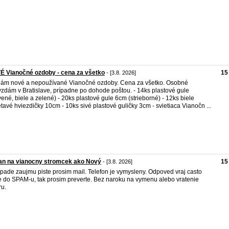
 Vianočné ozdoby - cena za všetko
15
- [3.8. 2026]
ám nové a nepoužívané Vianočné ozdoby. Cena za všetko. Osobné
zdám v Bratislave, prípadne po dohode poštou. - 14ks plastové gule
vené, biele a zelené) - 20ks plastové gule 6cm (strieborné) - 12ks biele
ietavé hviezdičky 10cm - 10ks sivé plastové guličky 3cm - svietiaca Vianočn ...
an na vianocny stromcek ako Nový
15
- [3.8. 2026]
ipade zaujmu piste prosim mail. Telefon je vymysleny. Odpoved vraj casto
e do SPAM-u, tak prosim preverte. Bez naroku na vymenu alebo vratenie
ru.