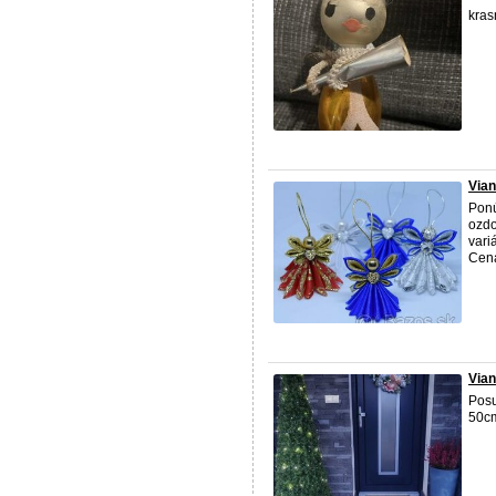
kras
Vian
Ponú
ozdo
vari
Cena
Via
Pos
50cm