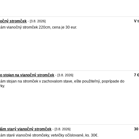
nočný stromček
V 
- [3.8. 2026]
ám vianočný stromček 220cm, cena je 30 eur.
o stojan na vianočný stromček
7 
- [3.8. 2026]
ám stojan na stromček v zachovalom stave, ešte použiteľný, poprípade do
rky.
dám starý vianočný stromček
30
- [3.8. 2026]
ám staré vianočné stromčeky, vetvičky očíslované, ks. 30€.