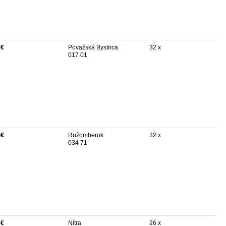
 €
Považská Bystrica
32 x
017 01
 €
Ružomberok
32 x
034 71
 €
Nitra
26 x