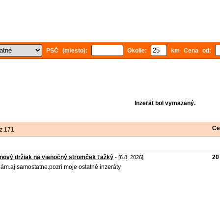
PSČ (miesto):
Okolie:
km Cena od:
Inzerát bol vymazaný.
Ce
z 171
inový držiak na vianočný stromček ťažký
20
- [6.8. 2026]
ám.aj samostatne.pozri moje ostatné inzeráty