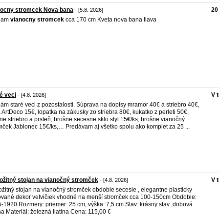
nocny stromcek Nova bana
20
- [5.8. 2026]
dam
vianocny
stromcek
cca 170 cm Kveta nova bana Ilava
é veci
V 
- [4.8. 2026]
ám staré veci z pozostalosti. Súprava na dopisy mramor 40€ a striebro 40€,
 ArtDeco 15€, lopatka na zákusky zo striebra 80€, kukatko z perleti 50€,
ne striebro a prsteň, brošne secesne sklo styl 15€/ks, brošne vianočný
mček Jablonec 15€/ks,… Predávam aj všetko spolu ako komplet za 25 ...
ožitný stojan na vianočný stromček
V 
- [4.8. 2026]
ožitný stojan na vianočný stromček obdobie secesie , elegantne plasticky
ované dekor vetvičiek vhodné na menší stromček cca 100-150cm Obdobie:
-1920 Rozmery: priemer: 25 cm, výška: 7,5 cm Stav: krásny stav ,dobová
na Materiál: železná liatina Cena: 115,00 €