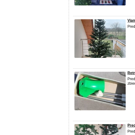
Via
Pred
Retr
Pred
zbie
Pre
Pred