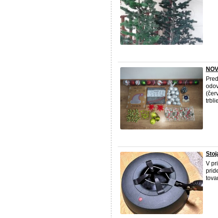
NOVÉ
Pred
odov
(čer
trbl
Stoj
V pr
prid
tova