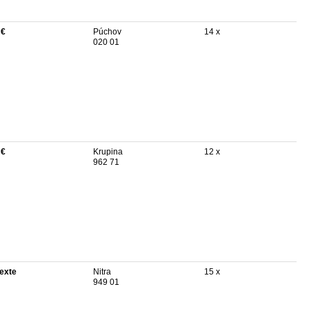
 €
Púchov
14 x
020 01
 €
Krupina
12 x
962 71
texte
Nitra
15 x
949 01