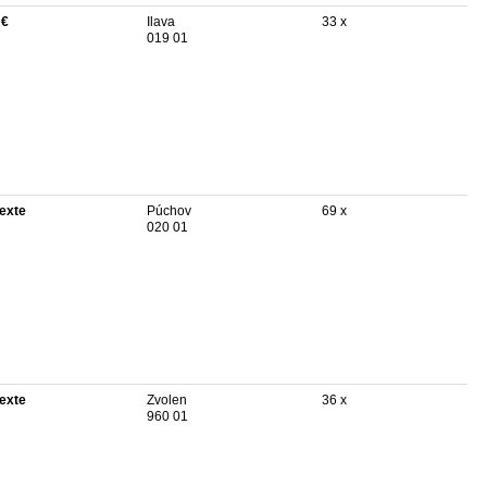
 €
Ilava
33 x
019 01
texte
Púchov
69 x
020 01
texte
Zvolen
36 x
960 01