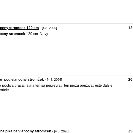
nocny stromcek 120 cm
12
- [4.8. 2026]
nocny
stromcek
120 cm. Novy.
an pod vianočný stromček
20
- [4.8. 2026]
á poctivá práca,liatina ten sa neprevrati, ten môžu používať ešte ďalšie
rácie
na pika na vianocny stromcek
25
- [4.8. 2026]