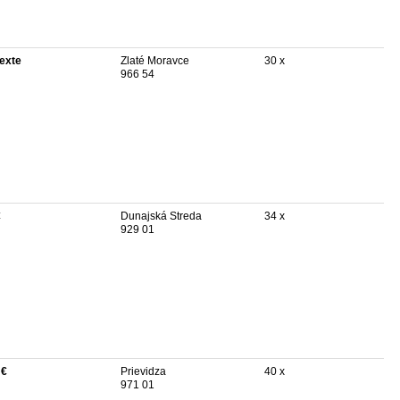
texte
Zlaté Moravce
30 x
966 54
€
Dunajská Streda
34 x
929 01
 €
Prievidza
40 x
971 01