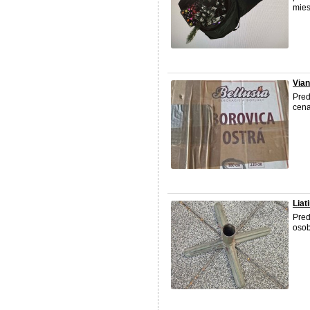
mies
Via
Pre
cena
Liat
Pred
osob