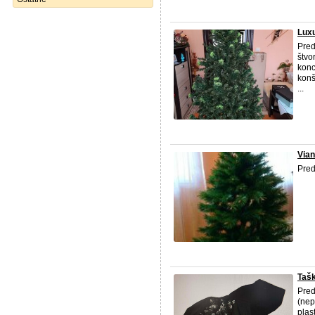
Lux
Pred
štvo
konc
konš
...
Via
Pred
Taš
Pred
(nep
plas