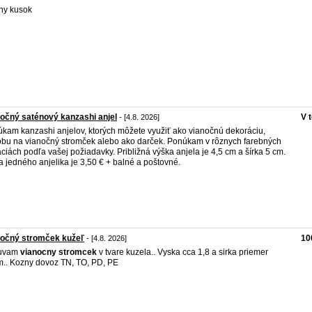
ny kusok
očný saténový kanzashi anjel
V 
- [4.8. 2026]
kam kanzashi anjelov, ktorých môžete využiť ako vianočnú dekoráciu,
bu na vianočný stromček alebo ako darček. Ponúkam v rôznych farebných
áciách podľa vašej požiadavky. Približná výška anjela je 4,5 cm a šírka 5 cm.
 jedného anjelika je 3,50 € + balné a poštovné.
nočný stromček kužeľ
10
- [4.8. 2026]
uvam
vianocny
stromcek
v tvare kuzela.. Vyska cca 1,8 a sirka priemer
.. Kozny dovoz TN, TO, PD, PE