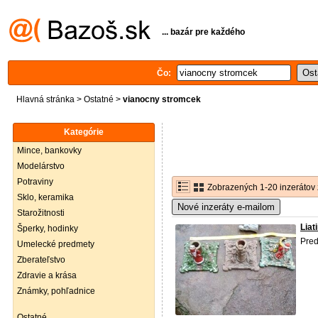
... bazár pre každého
Čo:
Hlavná stránka
>
Ostatné
>
vianocny stromcek
Kategórie
Mince, bankovky
Modelárstvo
Potraviny
Zobrazených 1-20 inzerátov 
Sklo, keramika
Nové inzeráty e-mailom
Starožitnosti
Liat
Šperky, hodinky
Pred
Umelecké predmety
Zberateľstvo
Zdravie a krása
Známky, pohľadnice
Ostatné