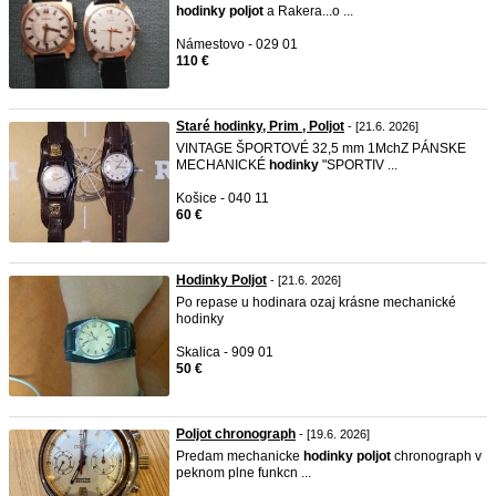
hodinky
poljot
a Rakera...o ...
Námestovo - 029 01
110 €
Staré hodinky, Prim , Poljot
- [21.6. 2026]
VINTAGE ŠPORTOVÉ 32,5 mm 1MchZ PÁNSKE
MECHANICKÉ
hodinky
"SPORTIV ...
Košice - 040 11
60 €
Hodinky Poljot
- [21.6. 2026]
Po repase u hodinara ozaj krásne mechanické
hodinky
Skalica - 909 01
50 €
Poljot chronograph
- [19.6. 2026]
Predam mechanicke
hodinky
poljot
chronograph v
peknom plne funkcn ...