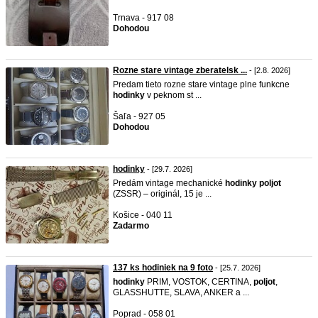
Trnava - 917 08
Dohodou
Rozne stare vintage zberatelsk ...
- [2.8. 2026]
Predam tieto rozne stare vintage plne funkcne
hodinky
v peknom st ...
Šaľa - 927 05
Dohodou
hodinky
- [29.7. 2026]
Predám vintage mechanické
hodinky
poljot
(ZSSR) – originál, 15 je ...
Košice - 040 11
Zadarmo
137 ks hodiniek na 9 foto
- [25.7. 2026]
hodinky
PRIM, VOSTOK, CERTINA,
poljot
,
GLASSHUTTE, SLAVA, ANKER a ...
Poprad - 058 01