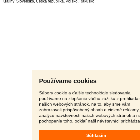
Krajiny:
Slovensko
,
Česká republika
,
Poľsko
,
Rakúsko
Používame cookies
Súbory cookie a ďalšie technológie sledovania
používame na zlepšenie vášho zážitku z prehliada
našich webových stránok, na to, aby sme vám
zobrazovali prispôsobený obsah a cielené reklamy,
analýzu návštevnosti našich webových stránok a n
pochopenie toho, odkiaľ naši návštevníci prichádza
Súhlasím