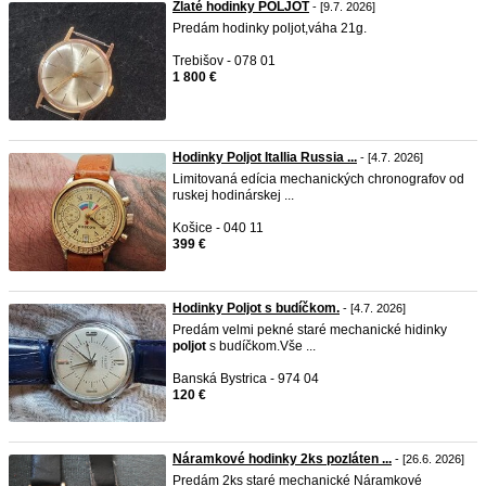
Zlaté hodinky POLJOT
- [9.7. 2026]
Predám hodinky poljot,váha 21g.
Trebišov - 078 01
1 800 €
Hodinky Poljot Itallia Russia ...
- [4.7. 2026]
Limitovaná edícia mechanických chronografov od
ruskej hodinárskej ...
Košice - 040 11
399 €
Hodinky Poljot s budíčkom.
- [4.7. 2026]
Predám velmi pekné staré mechanické hidinky
poljot
s budíčkom.Vše ...
Banská Bystrica - 974 04
120 €
Náramkové hodinky 2ks pozláten ...
- [26.6. 2026]
Predám 2ks staré mechanické Náramkové