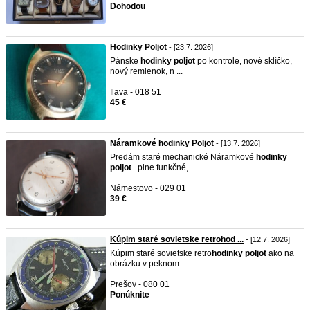
Dohodou
Hodinky Poljot
- [23.7. 2026]
Pánske
hodinky
poljot
po kontrole, nové sklíčko,
nový remienok, n ...
Ilava - 018 51
45 €
Náramkové hodinky Poljot
- [13.7. 2026]
Predám staré mechanické Náramkové
hodinky
poljot
...plne funkčné, ...
Námestovo - 029 01
39 €
Kúpim staré sovietske retrohod ...
- [12.7. 2026]
Kúpim staré sovietske retro
hodinky
poljot
ako na
obrázku v peknom ...
Prešov - 080 01
Ponúknite