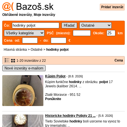
Pridať inzerát
Obľúbené inzeráty
,
Moje inzeráty
Čo:
PSČ (miesto):
Okolie:
km
Cena od:
- do:
€
Hlavná stránka
>
Ostatné
>
hodinky poljot
Cena
1-20 inzerátov z 22
Nové inzeráty e-mailom
Kúpim Poljot
- [8.8. 2026]
Kúpim funkčne
hodinky
z obrázku.
poljot
17
Jewels (kaliber 2614. ...
Zlaté Moravce - 951 52
Ponúknite
Historicke hodinky Poljoty 21 ...
- [5.8. 2026]
Tieto Sovietske
hodinky
boli usrcene na vyvoz to
tzv imerialistic ...