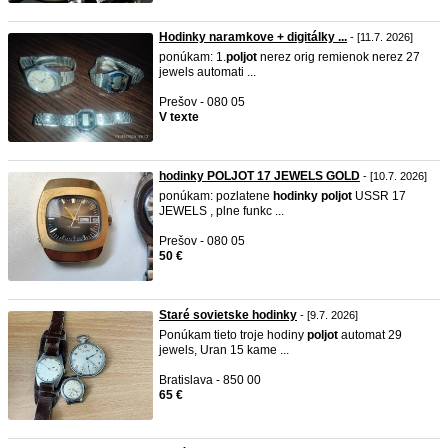
Hodinky naramkove + digitálky ...
- [11.7. 2026]
ponúkam: 1.
poljot
nerez orig remienok nerez 27
jewels automati ...
Prešov - 080 05
V texte
hodinky POLJOT 17 JEWELS GOLD
- [10.7. 2026]
ponúkam: pozlatene
hodinky
poljot
USSR 17
JEWELS , plne funkc ...
Prešov - 080 05
50 €
Staré sovietske hodinky
- [9.7. 2026]
Ponúkam tieto troje hodiny
poljot
automat 29
jewels, Uran 15 kame ...
Bratislava - 850 00
65 €