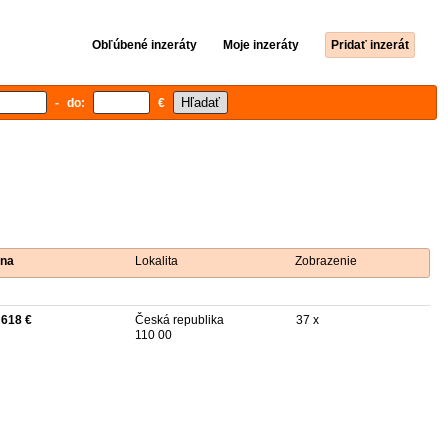
Obľúbené inzeráty
Moje inzeráty
Pridať inzerát
- do:
€
na
Lokalita
Zobrazenie
 618 €
Česká republika
37 x
110 00