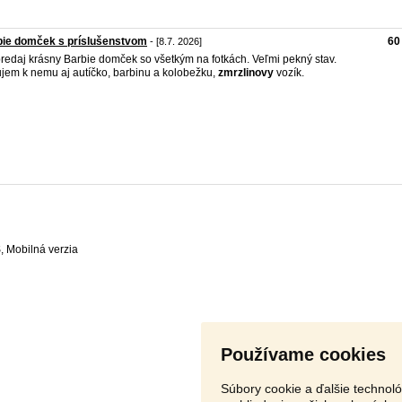
bie domček s príslušenstvom
60
- [8.7. 2026]
redaj krásny Barbie domček so všetkým na fotkách. Veľmi pekný stav.
jem k nemu aj autíčko, barbinu a kolobežku,
zmrzlinovy
vozík.
S
,
Používame cookies
Súbory cookie a ďalšie technol