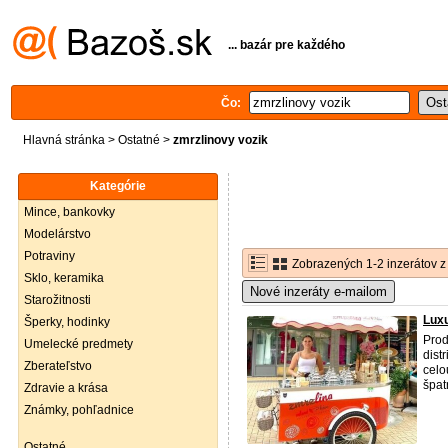
... bazár pre každého
Čo:
Hlavná stránka
>
Ostatné
>
zmrzlinovy vozik
Kategórie
Mince, bankovky
Modelárstvo
Potraviny
Zobrazených 1-2 inzerátov z
Sklo, keramika
Nové inzeráty e-mailom
Starožitnosti
Luxu
Šperky, hodinky
Prod
Umelecké predmety
dist
Zberateľstvo
celo
špat
Zdravie a krása
Známky, pohľadnice
Ostatné