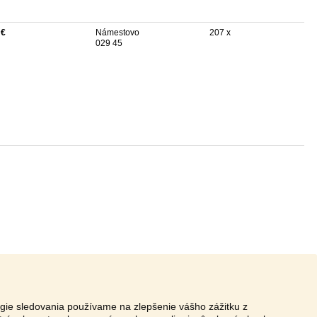
 €
Námestovo
207 x
029 45
ógie sledovania používame na zlepšenie vášho zážitku z