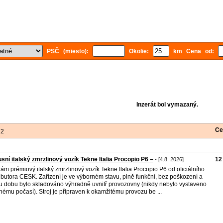
PSČ (miesto):
Okolie:
km Cena od:
Inzerát bol vymazaný.
Ce
 2
sní italský zmrzlinový vozík Tekne Italia Procopio P6 –
12
- [4.8. 2026]
ám prémiový italský zmrzlinový vozík Tekne Italia Procopio P6 od oficiálního
ributora CESK. Zařízení je ve výborném stavu, plně funkční, bez poškození a
u dobu bylo skladováno výhradně uvnitř provozovny (nikdy nebylo vystaveno
nému počasí). Stroj je připraven k okamžitému provozu be ...