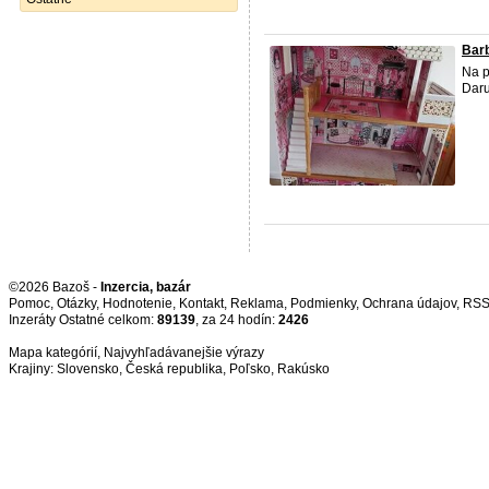
Bar
Na p
Daru
©2026 Bazoš -
Inzercia, bazár
Pomoc
,
Otázky
,
Hodnotenie
,
Kontakt
,
Reklama
,
Podmienky
,
Ochrana údajov
,
RS
Inzeráty Ostatné celkom:
89139
, za 24 hodín:
2426
Mapa kategórií
,
Najvyhľadávanejšie výrazy
Krajiny:
Slovensko
,
Česká republika
,
Poľsko
,
Rakúsko