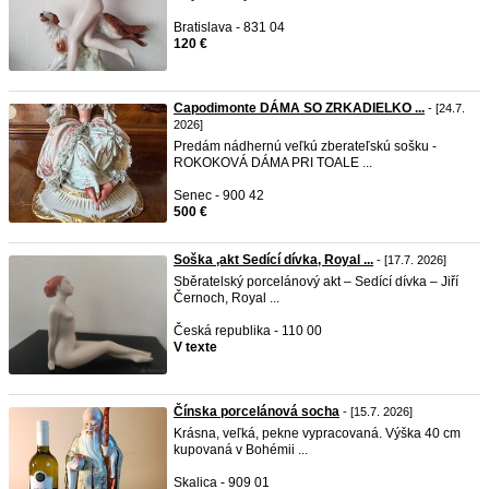
Bratislava - 831 04
120 €
Capodimonte DÁMA SO ZRKADIELKO ...
- [24.7.
2026]
Predám nádhernú veľkú zberateľskú sošku -
ROKOKOVÁ DÁMA PRI TOALE ...
Senec - 900 42
500 €
Soška ,akt Sedící dívka, Royal ...
- [17.7. 2026]
Sběratelský porcelánový akt – Sedící dívka – Jiří
Černoch, Royal ...
Česká republika - 110 00
V texte
Čínska porcelánová socha
- [15.7. 2026]
Krásna, veľká, pekne vypracovaná. Výška 40 cm
kupovaná v Bohémii ...
Skalica - 909 01