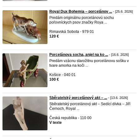
Royal Dux Bohemia – porcelánov ...
- [25.6. 2026]
Predám originálnu porcelánovú sochu
poľovníckych psov značky Roya ...
Rimavská Sobota - 979 01
120 €
Porcelánova socha, anjel na ko ...
- [16.6. 2026]
Predám vzácnu starožitnu porcelánovu sošku v
tvare amorka na koči ...
Košice - 040 01
100 €
Sběratelský porcelánový akt – ...
- [13.6. 2026]
Sběratelský porcelánový akt – Sedící dívka – Jiří
Černoch, Royal ...
Česká republika - 110 00
V texte