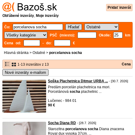
Pridať inzerát
Obľúbené inzeráty
,
Moje inzeráty
Čo:
PSČ (miesto):
Okolie:
km
Cena od:
- do:
€
Hlavná stránka
>
Ostatné
>
porcelanova socha
Cena
1-13 inzerátov z 13
Nové inzeráty e-mailom
Soška Plachetnica Ditmar URBA ...
- [30.7. 2026]
Predám porcelán plachetnica na mori.
Porcelánová
socha
plachetnic ...
Lučenec - 984 01
90 €
Socha Diana RD
- [28.7. 2026]
Starozitna
porcelanova
socha
Diana znacena
Royal dux vysoka 37cm. ...