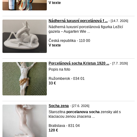
V texte
Nádherná luxusní porcelánová f ...
- [14.7. 2026]
Nádherná luxusní porcelánová figurka Ležící
gazela – Augarten Wie ...
Česká republika - 110 00
V texte
Porcelánová socha Kristus 1920 ...
- [7.7. 2026]
Popis na foto
Ružomberok - 034 01
33 €
Socha zena
- [27.6. 2026]
Starozitna
porcelanova
socha
zensky akt s
klaciacou zenou znacena ...
Bratislava - 831 04
120 €