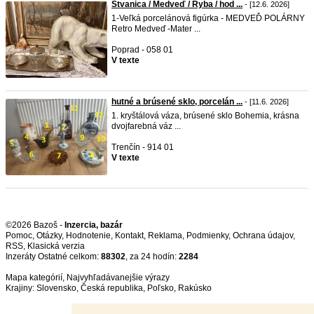
Štvanica / Medveď / Ryba / hod ...
- [12.6. 2026]
1-Veľká porcelánová figúrka - MEDVEĎ POLÁRNY
Retro Medveď -Mater ...
Poprad - 058 01
V texte
hutné a brúsené sklo, porcelán ...
- [11.6. 2026]
1. kryštálová váza, brúsené sklo Bohemia, krásna
dvojfarebná váz ...
Trenčín - 914 01
V texte
©2026 Bazoš -
Inzercia, bazár
Pomoc
,
Otázky
,
Hodnotenie
,
Kontakt
,
Reklama
,
Podmienky
,
Ochrana údajov
,
RSS
,
Inzeráty Ostatné celkom:
88302
, za 24 hodín:
2284
Mapa kategórií
,
Najvyhľadávanejšie výrazy
Krajiny:
Slovensko
,
Česká republika
,
Poľsko
,
Rakúsko