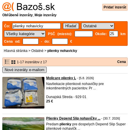
Pridať inzerát
Obľúbené inzeráty
,
Moje inzeráty
Čo:
PSČ (miesto):
Okolie:
km
Cena od:
- do:
€
Hlavná stránka
>
Ostatné
>
plienky nohavicky
Cena
1-17 inzerátov z 17
Nové inzeráty e-mailom
Molicare plienky L
- [5.8. 2026]
Navliekacie plienkové nohavičky pre
inkontinentných pacientov. Pr ...
Dunajská Streda - 929 01
25 €
Plienky Depend Slip nohavičky ...
- [30.7. 2026]
Predam
plienky
pre dospelych Depend Slip Super
plienkové nohavičk ...