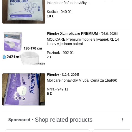
inkontinenčné nohavičky ...
Košice - 040 01
10 €
Plienky XL molicare PREMIUM
- [26.6. 2026]
MOLICARE Premium mobile 8 kvapiek XL 14
kusov v jednom balení. ...
Pezinok - 902 01
7 €
Plienky
- [12.6. 2026]
Molicare nohavicky M 5bal Cena za 1bal/6€
Nitra - 949 11
6 €