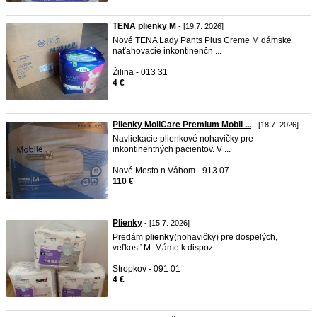
TENA plienky M
- [19.7. 2026]
Nové TENA Lady Pants Plus Creme M dámske
naťahovacie inkontinenčn ...
Žilina - 013 31
4 €
Plienky MoliCare Premium Mobil ...
- [18.7. 2026]
Navliekacie plienkové nohavičky pre
inkontinentných pacientov. V ...
Nové Mesto n.Váhom - 913 07
110 €
Plienky
- [15.7. 2026]
Predám
plienky
(nohavičky) pre dospelých,
veľkosť M. Máme k dispoz ...
Stropkov - 091 01
4 €