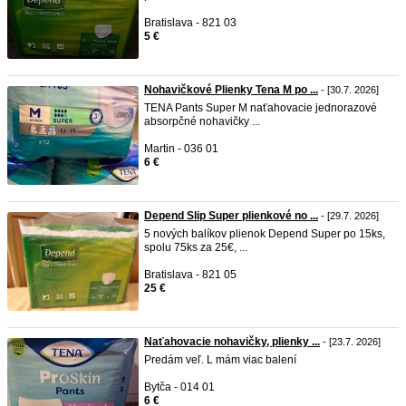
Bratislava - 821 03
5 €
Nohavičkové Plienky Tena M po ...
- [30.7. 2026]
TENA Pants Super M naťahovacie jednorazové
absorpčné nohavičky ...
Martin - 036 01
6 €
Depend Slip Super plienkové no ...
- [29.7. 2026]
5 nových balíkov plienok Depend Super po 15ks,
spolu 75ks za 25€, ...
Bratislava - 821 05
25 €
Naťahovacie nohavičky, plienky ...
- [23.7. 2026]
Predám veľ. L mám viac balení
Bytča - 014 01
6 €