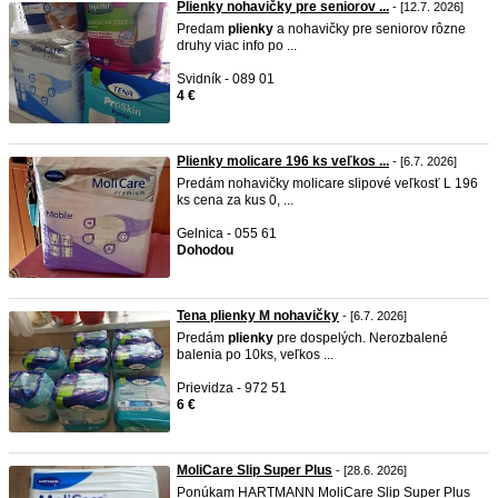
Plienky nohavičky pre seniorov ...
- [12.7. 2026]
Predam
plienky
a nohavičky pre seniorov rôzne
druhy viac info po ...
Svidník - 089 01
4 €
Plienky molicare 196 ks veľkos ...
- [6.7. 2026]
Predám nohavičky molicare slipové veľkosť L 196
ks cena za kus 0, ...
Gelnica - 055 61
Dohodou
Tena plienky M nohavičky
- [6.7. 2026]
Predám
plienky
pre dospelých. Nerozbalené
balenia po 10ks, veľkos ...
Prievidza - 972 51
6 €
MoliCare Slip Super Plus
- [28.6. 2026]
Ponúkam HARTMANN MoliCare Slip Super Plus