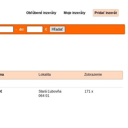
Obľúbené inzeráty
Moje inzeráty
Pridať inzerát
- do:
€
na
Lokalita
Zobrazenie
 €
Stará Ľubovňa
171 x
064 01