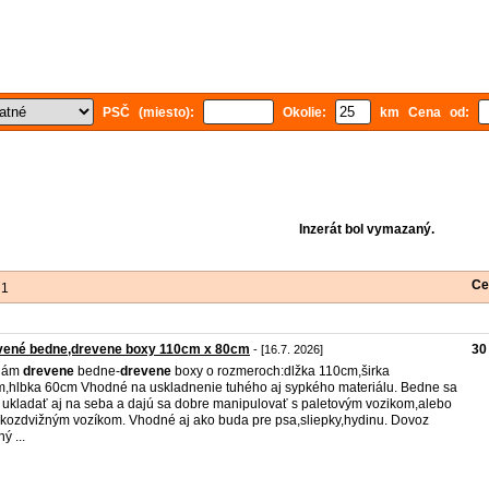
PSČ (miesto):
Okolie:
km Cena od:
Inzerát bol vymazaný.
Ce
 1
vené bedne,drevene boxy 110cm x 80cm
30
- [16.7. 2026]
dám
drevene
bedne-
drevene
boxy o rozmeroch:dlžka 110cm,širka
,hlbka 60cm Vhodné na uskladnenie tuhého aj sypkého materiálu. Bedne sa
 ukladať aj na seba a dajú sa dobre manipulovať s paletovým vozikom,alebo
kozdvižným vozíkom. Vhodné aj ako buda pre psa,sliepky,hydinu. Dovoz
ý ...