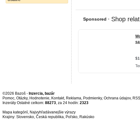
©2026 Bazoš -
Inzercia, bazár
Pomoc
,
Otázky
,
Hodnotenie
,
Kontakt
,
Reklama
,
Podmienky
,
Ochrana údajov
,
RS
Inzeráty Ostatné celkom:
88273
, za 24 hodín:
2323
Mapa kategórií
,
Najvyhľadávanejšie výrazy
Krajiny:
Slovensko
,
Česká republika
,
Poľsko
,
Rakúsko