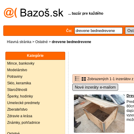
... bazár pre každého
Čo:
Hlavná stránka
>
Ostatné
>
drevene bednedrevene
Kategórie
Mince, bankovky
Modelárstvo
Potraviny
Zobrazených 1-1 inzerátov z
Sklo, keramika
Nové inzeráty e-mailom
Starožitnosti
Dre
Šperky, hodinky
Pre
Umelecké predmety
80cm
Zberateľstvo
dajú
vyso
Zdravie a krása
možn
Známky, pohľadnice
Ostatné