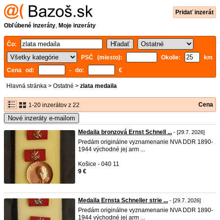
Pridať inzerát
Obľúbené inzeráty
,
Moje inzeráty
Čo:
PSČ (miesto):
Okolie:
km
Cena od:
- do:
€
Hlavná stránka
>
Ostatné
>
zlata medaila
Cena
1-20 inzerátov z 22
Nové inzeráty e-mailom
Medaila bronzová Ernst Schnell ...
- [29.7. 2026]
Predám originálne vyznamenanie NVA DDR 1890-
1944 východné jej arm ...
Košice - 040 11
9 €
Medaila Ernsta Schneller strie ...
- [29.7. 2026]
Predám originálne vyznamenanie NVA DDR 1890-
1944 východné jej arm ...