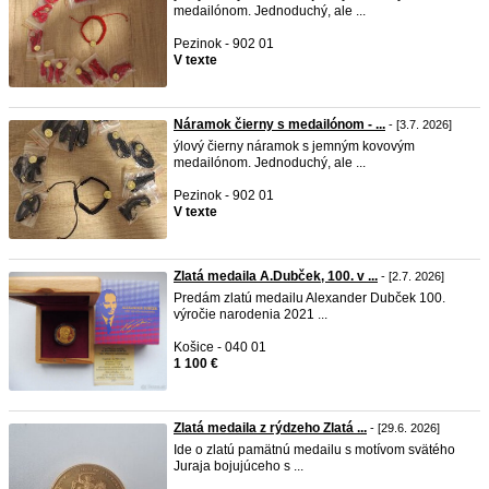
medailónom. Jednoduchý, ale ...
Pezinok - 902 01
V texte
Náramok čierny s medailónom - ...
- [3.7. 2026]
ýlový čierny náramok s jemným kovovým
medailónom. Jednoduchý, ale ...
Pezinok - 902 01
V texte
Zlatá medaila A.Dubček, 100. v ...
- [2.7. 2026]
Predám zlatú medailu Alexander Dubček 100.
výročie narodenia 2021 ...
Košice - 040 01
1 100 €
Zlatá medaila z rýdzeho Zlatá ...
- [29.6. 2026]
Ide o zlatú pamätnú medailu s motívom svätého
Juraja bojujúceho s ...