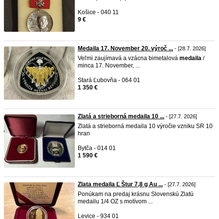
Košice - 040 11
9 €
Medaila 17. November 20. výroč ...
- [28.7. 2026]
Veľmi zaujímavá a vzácna bimetalová
medaila
/
minca 17. November, ...
Stará Ľubovňa - 064 01
1 350 €
Zlatá a strieborná medaila 10 ...
- [27.7. 2026]
Zlatá a strieborná medaila 10 výročie vzniku SR 10
hran
Bytča - 014 01
1 590 €
Zlata medaila Ľ Štur 7,8 g Au ...
- [27.7. 2026]
Ponúkam na predaj krásnu Slovenskú Zlatú
medailu 1/4 OZ s motívom ...
Levice - 934 01