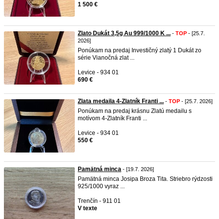
1 500 €
Zlato Dukát 3,5g Au 999/1000 K ...
-
TOP
- [25.7.
2026]
Ponúkam na predaj Investičný zlatý 1 Dukát zo
série Vianočná zlat ...
Levice - 934 01
690 €
Zlata medaila 4-Zlatník Franti ...
-
TOP
- [25.7. 2026]
Ponúkam na predaj krásnu Zlatú medailu s
motívom 4-Zlatník Franti ...
Levice - 934 01
550 €
Pamätná minca
- [19.7. 2026]
Pamätná minca Josipa Broza Tita. Striebro rýdzosti
925/1000 vyraz ...
Trenčín - 911 01
V texte