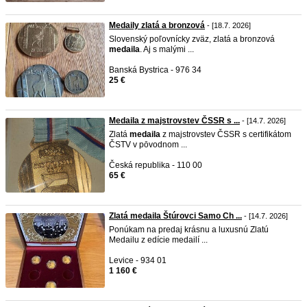
Medaily zlatá a bronzová
- [18.7. 2026]
Slovenský poľovnícky zväz, zlatá a bronzová
medaila
. Aj s malými ...
Banská Bystrica - 976 34
25 €
Medaila z majstrovstev ČSSR s ...
- [14.7. 2026]
Zlatá
medaila
z majstrovstev ČSSR s certifikátom
ČSTV v pōvodnom ...
Česká republika - 110 00
65 €
Zlatá medaila Štúrovci Samo Ch ...
- [14.7. 2026]
Ponúkam na predaj krásnu a luxusnú Zlatú
Medailu z edície medailí ...
Levice - 934 01
1 160 €