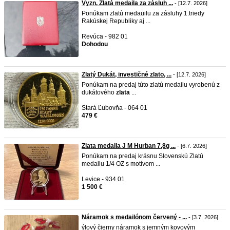
Vyzn, Zlatá medaila za zásluh ...
- [12.7. 2026]
Ponúkam zlatú medauilu za zásluhy 1.triedy
Rakúskej Republiky aj ...
Revúca - 982 01
Dohodou
Zlatý Dukát, investičné zlato, ...
- [12.7. 2026]
Ponúkam na predaj túto zlatú medailu vyrobenú z
dukátového
zlata
...
Stará Ľubovňa - 064 01
479 €
Zlata medaila J M Hurban 7,8g ...
- [6.7. 2026]
Ponúkam na predaj krásnu Slovenskú Zlatú
medailu 1/4 OZ s motívom ...
Levice - 934 01
1 500 €
Náramok s medailónom červený - ...
- [3.7. 2026]
ýlový čierny náramok s jemným kovovým