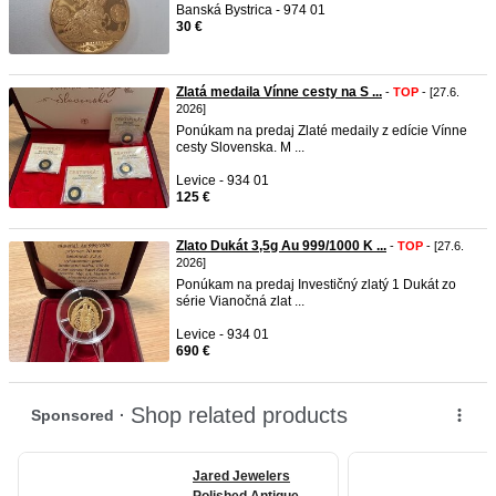
Banská Bystrica - 974 01
30 €
Zlatá medaila Vínne cesty na S ...
-
TOP
- [27.6.
2026]
Ponúkam na predaj Zlaté medaily z edície Vínne
cesty Slovenska. M ...
Levice - 934 01
125 €
Zlato Dukát 3,5g Au 999/1000 K ...
-
TOP
- [27.6.
2026]
Ponúkam na predaj Investičný zlatý 1 Dukát zo
série Vianočná zlat ...
Levice - 934 01
690 €