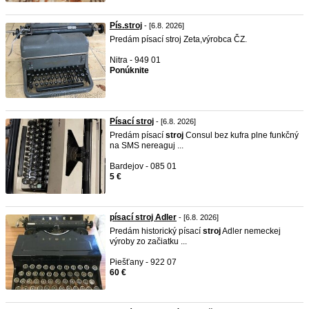
Pís.stroj
- [6.8. 2026]
Predám písací stroj Zeta,výrobca ČZ.
Nitra - 949 01
Ponúknite
Písací stroj
- [6.8. 2026]
Predám písací
stroj
Consul bez kufra plne funkčný
na SMS nereaguj ...
Bardejov - 085 01
5 €
písací stroj Adler
- [6.8. 2026]
Predám historický písací
stroj
Adler nemeckej
výroby zo začiatku ...
Piešťany - 922 07
60 €