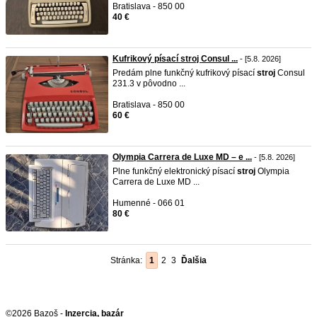
Bratislava - 850 00
40 €
Kufrikový písací stroj Consul ...
- [5.8. 2026]
Predám plne funkčný kufrikový písací
stroj
Consul
231.3 v pôvodno ...
Bratislava - 850 00
60 €
Olympia Carrera de Luxe MD – e ...
- [5.8. 2026]
Plne funkčný elektronický písací
stroj
Olympia
Carrera de Luxe MD ...
Humenné - 066 01
80 €
Stránka:
1
2
3
Ďalšia
©2026 Bazoš -
Inzercia, bazár