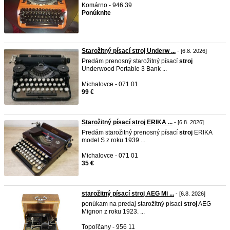
Komárno - 946 39
Ponúknite
Starožitný písací stroj Underw ...
- [6.8. 2026]
Predám prenosný starožitný písací
stroj
Underwood Portable 3 Bank ...
Michalovce - 071 01
99 €
Starožitný písací stroj ERIKA ...
- [6.8. 2026]
Predám starožitný prenosný písací
stroj
ERIKA
model S z roku 1939 ...
Michalovce - 071 01
35 €
starožitný písací stroj AEG Mi ...
- [6.8. 2026]
ponúkam na predaj starožitný písací
stroj
AEG
Mignon z roku 1923. ...
Topoľčany - 956 11