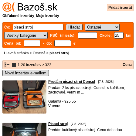
Pridať inzerát
Obľúbené inzeráty
,
Moje inzeráty
Čo:
PSČ (miesto):
Okolie:
km
Cena od:
- do:
€
Hlavná stránka
>
Ostatné
>
pisaci stroj
Cena
1-20 inzerátov z 322
Nové inzeráty e-mailom
Predám písaci stroj Consul
- [7.8. 2026]
Predám 2 ks písacie
stroj
e Consul, s kufríkom,
zachovalé, veľmi m ...
Galanta - 925 55
V texte
Písací stroj
- [7.8. 2026]
Predám kufríkový písací stroj. Cena dohodou