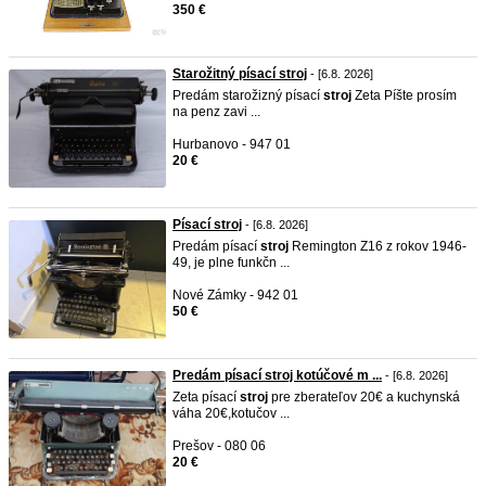
350 €
Starožitný písací stroj
- [6.8. 2026]
Predám starožizný písací
stroj
Zeta Píšte prosím
na penz zavi ...
Hurbanovo - 947 01
20 €
Písací stroj
- [6.8. 2026]
Predám písací
stroj
Remington Z16 z rokov 1946-
49, je plne funkčn ...
Nové Zámky - 942 01
50 €
Predám písací stroj kotúčové m ...
- [6.8. 2026]
Zeta písací
stroj
pre zberateľov 20€ a kuchynská
váha 20€,kotučov ...
Prešov - 080 06
20 €