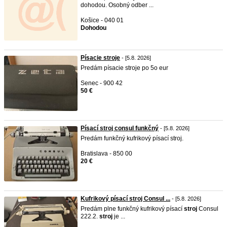
dohodou. Osobný odber ...
Košice - 040 01
Dohodou
Písacie stroje
- [5.8. 2026]
Predám písacie stroje po 5o eur
Senec - 900 42
50 €
Písací stroj consul funkčný
- [5.8. 2026]
Predám funkčný kufrikový písací stroj.
Bratislava - 850 00
20 €
Kufrikový písací stroj Consul ...
- [5.8. 2026]
Predám plne funkčný kufrikový písací
stroj
Consul
222.2.
stroj
je ...