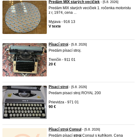
Predám MIX starých vecičiek
- [5.8. 2026]
Predám MIX starých vecičiek 1. ročenka motoristu
z r, 1974, cena ...
Myjava - 916 13
V texte
Písací stroj
- [5.8. 2026]
Predám písací stroj.
Trenčín - 911 01
20 €
Pisaci stroj
- [5.8. 2026]
Predam pisaci stroj ROYAL 200
Prievidza - 971 01
90 €
Písací stroj Consul
- [5.8. 2026]
Predám písací
stroj
Consul s kufríkom. Cena