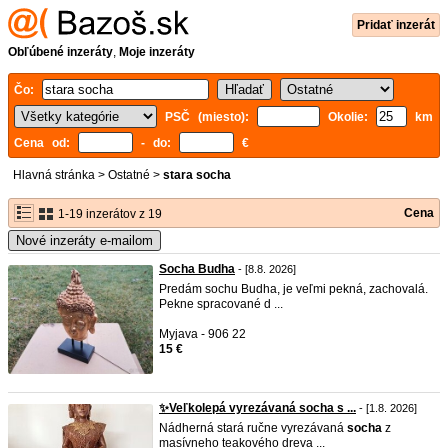
Pridať inzerát
Obľúbené inzeráty
,
Moje inzeráty
Čo:
PSČ (miesto):
Okolie:
km
Cena od:
- do:
€
Hlavná stránka
>
Ostatné
>
stara socha
Cena
1-19 inzerátov z 19
Nové inzeráty e-mailom
Socha Budha
- [8.8. 2026]
Predám sochu Budha, je veľmi pekná, zachovalá.
Pekne spracované d ...
Myjava - 906 22
15 €
✨Veľkolepá vyrezávaná socha s ...
- [1.8. 2026]
Nádherná stará ručne vyrezávaná
socha
z
masívneho teakového dreva ...