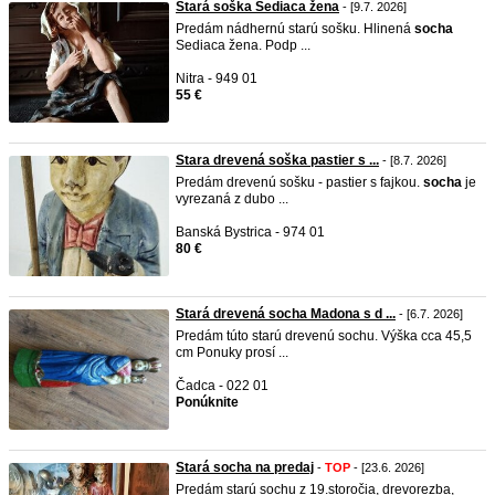
Stará soška Sediaca žena
- [9.7. 2026]
Predám nádhernú starú sošku. Hlinená
socha
Sediaca žena. Podp ...
Nitra - 949 01
55 €
Stara drevená soška pastier s ...
- [8.7. 2026]
Predám drevenú sošku - pastier s fajkou.
socha
je
vyrezaná z dubo ...
Banská Bystrica - 974 01
80 €
Stará drevená socha Madona s d ...
- [6.7. 2026]
Predám túto starú drevenú sochu. Výška cca 45,5
cm Ponuky prosí ...
Čadca - 022 01
Ponúknite
Stará socha na predaj
-
TOP
- [23.6. 2026]
Predám starú sochu z 19.storočia, drevorezba,