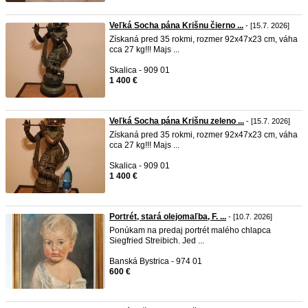
Veľká Socha pána Krišnu čierno ...
- [15.7. 2026]
Získaná pred 35 rokmi, rozmer 92x47x23 cm, váha
cca 27 kg!!! Majs ...
Skalica - 909 01
1 400 €
Veľká Socha pána Krišnu zeleno ...
- [15.7. 2026]
Získaná pred 35 rokmi, rozmer 92x47x23 cm, váha
cca 27 kg!!! Majs ...
Skalica - 909 01
1 400 €
Portrét, stará olejomaľba, F. ...
- [10.7. 2026]
Ponúkam na predaj portrét malého chlapca
Siegfried Streibich. Jed ...
Banská Bystrica - 974 01
600 €