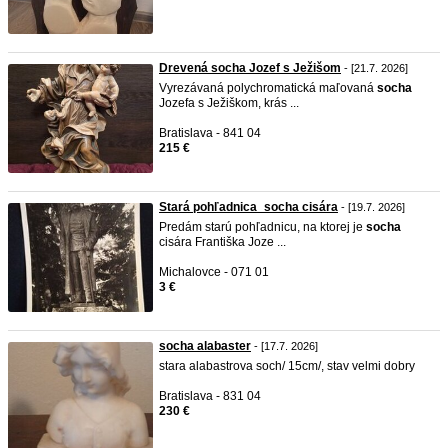
Drevená socha Jozef s Ježišom
- [21.7. 2026]
Vyrezávaná polychromatická maľovaná
socha
Jozefa s Ježiškom, krás ...
Bratislava - 841 04
215 €
Stará pohľadnica_socha cisára
- [19.7. 2026]
Predám starú pohľadnicu, na ktorej je
socha
cisára Františka Joze ...
Michalovce - 071 01
3 €
socha alabaster
- [17.7. 2026]
stara alabastrova soch/ 15cm/, stav velmi dobry
Bratislava - 831 04
230 €