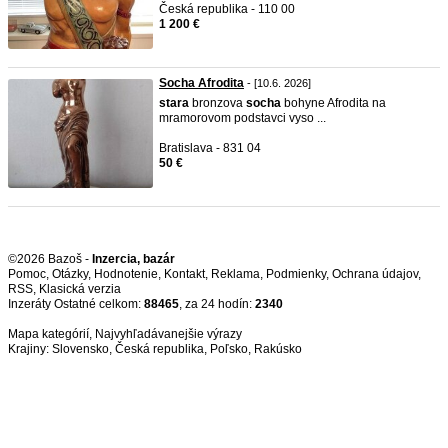
Česká republika - 110 00
1 200 €
Socha Afrodita
- [10.6. 2026]
stara
bronzova
socha
bohyne Afrodita na
mramorovom podstavci vyso ...
Bratislava - 831 04
50 €
©2026 Bazoš -
Inzercia, bazár
Pomoc
,
Otázky
,
Hodnotenie
,
Kontakt
,
Reklama
,
Podmienky
,
Ochrana údajov
,
RSS
,
Inzeráty Ostatné celkom:
88465
, za 24 hodín:
2340
Mapa kategórií
,
Najvyhľadávanejšie výrazy
Krajiny:
Slovensko
,
Česká republika
,
Poľsko
,
Rakúsko