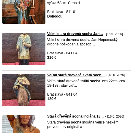
výška 58cm. Cena d ...
Bratislava - 811 01
Dohodou
Velmi stará drevená socha Jan ...
- [18.6. 2026]
Velmi stará drevená
socha
Jan Nepomucký,
drobné poškodenia sposob ...
Bratislava - 841 04
310 €
Veľmi stará drevená svätá soch ...
- [18.6. 2026]
Veľmi stará drevená svätá
socha
, cca 22cm, cca
18-19st, stav viď ...
Bratislava - 841 04
120 €
Stará dřevěná socha Indiána 18 ...
- [16.6. 2026]
Stará dřevěná
socha
Indiána velice hezkém
provedení v originál a ...