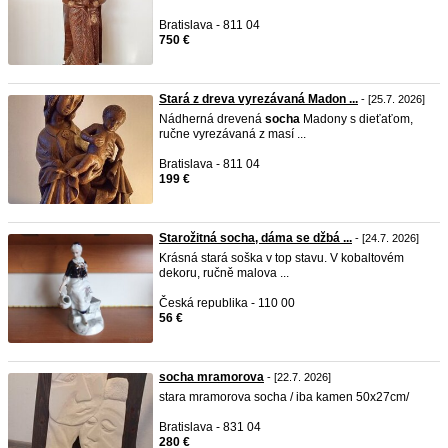
Bratislava - 811 04
750 €
Stará z dreva vyrezávaná Madon ...
- [25.7. 2026]
Nádherná drevená
socha
Madony s dieťaťom,
ručne vyrezávaná z masí ...
Bratislava - 811 04
199 €
Starožitná socha, dáma se džbá ...
- [24.7. 2026]
Krásná stará soška v top stavu. V kobaltovém
dekoru, ručně malova ...
Česká republika - 110 00
56 €
socha mramorova
- [22.7. 2026]
stara mramorova socha / iba kamen 50x27cm/
Bratislava - 831 04
280 €