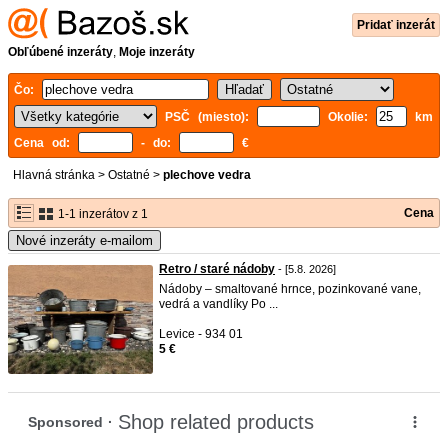
Pridať inzerát
Obľúbené inzeráty
,
Moje inzeráty
Čo:
PSČ (miesto):
Okolie:
km
Cena od:
- do:
€
Hlavná stránka
>
Ostatné
>
plechove vedra
Cena
1-1 inzerátov z 1
Nové inzeráty e-mailom
Retro / staré nádoby
- [5.8. 2026]
Nádoby – smaltované hrnce, pozinkované vane,
vedrá a vandlíky Po ...
Levice - 934 01
5 €