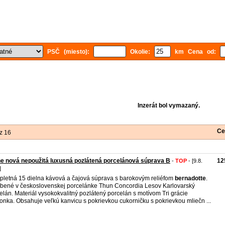
PSČ (miesto):
Okolie:
km Cena od:
Inzerát bol vymazaný.
Ce
z 16
e nová nepoužitá luxusná pozlátená porcelánová súprava B
12
-
TOP
- [9.8.
]
letná 15 dielna kávová a čajová súprava s barokovým reliéfom
bernadotte
.
bené v československej porcelánke Thun Concordia Lesov Karlovarský
elán. Materiál vysokokvalitný pozlátený porcelán s motívom Tri grácie
nka. Obsahuje veľkú kanvicu s pokrievkou cukorničku s pokrievkou mliečn ...