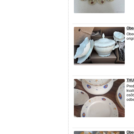
Obe
Obe
orig
THUN
Pre
kval
osôb
odbe
Obe