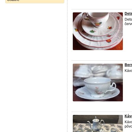
Det
Dets
čer
Bern
Kávo
Káv
Kávo
pôvo