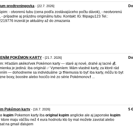
ium predtreningovka
Do
- [22.7. 2026]
pim: - otvorenú tubu (cena podľa zostávajúceho počtu dávok), - neotvorenú
, - prípadne aj prázdnu originálnu tubu. Kontakt: IG: filipagu123 Tel.:
219776 inzerát je aktuálny až do zmazania
ENÍM POKÉMON KARTY
Do
- [21.7. 2026]
m: Hľadám akékoľvek Pokémon karty — staré aj nové, drahé aj lacné 💰.
ienka je jediná: iba originál ✅ Vymeníem: Mám vlastné karty, za ktoré rád
ním — dohodneme sa individuálne 🤝 ❗️Nemusia to byť iba karty, môžu to byt
ôzne boxy, boostre alebo hocičo iné zo série Pokémonov.❗️ ...
im Pokémon karty
5 
- [16.7. 2026]
te
kupim
Pokemon karty iba
original
kupim
anglicke ale aj japonske
kupim
y ktore maju väčšiu než 4 eura hodnotu kto by mal možete zavolat alebo
sat na gmail ďalujem