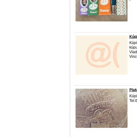
Kúpi
Kúpi
kúpu
Vlad
Vinc
Pla
Kúpi
Tel