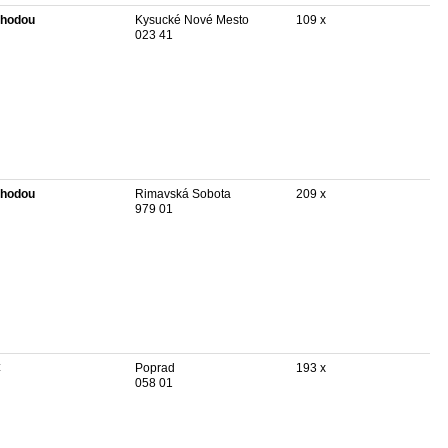
hodou
Kysucké Nové Mesto
109 x
023 41
hodou
Rimavská Sobota
209 x
979 01
€
Poprad
193 x
058 01