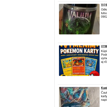
V@l
Odkú
tubu
0902
VYM
Kúpi
Podm
vyme
aj r
Kup
Čau
kart
napi