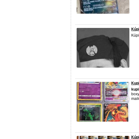
Kúpi
Kúpi
Kupi
kup
boxy
mail
Kúpi