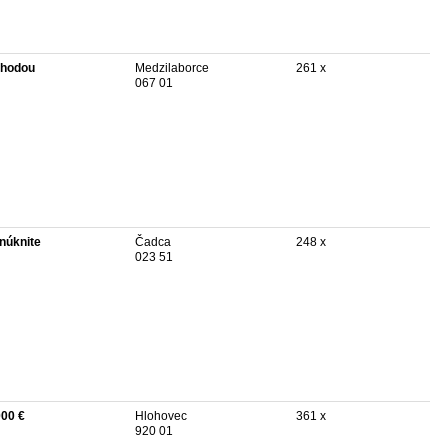
hodou
Medzilaborce
261 x
067 01
núknite
Čadca
248 x
023 51
000 €
Hlohovec
361 x
920 01