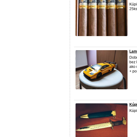
Kúpi
25ks
Lamb
Dobr
bez 
ako 
+ po
Kúpi
Kúpi