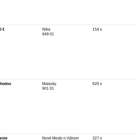
0 €
Nitra
154 x
949 01
hodou
Malacky
620 x
901 01
texte
Nové Mesto n.Váhom
327 x