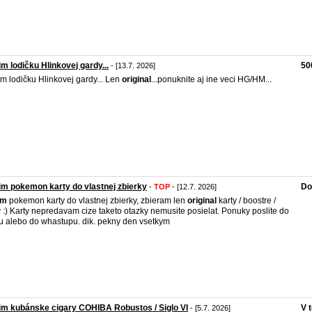
m lodičku Hlinkovej gardy...
50
- [13.7. 2026]
m lodičku Hlinkovej gardy... Len
original
...ponuknite aj ine veci HG/HM...
m pokemon karty do vlastnej zbierky
Do
-
TOP
- [12.7. 2026]
im
pokemon karty do vlastnej zbierky, zbieram len
original
karty / boostre /
 :) Karty nepredavam cize taketo otazky nemusite posielat. Ponuky poslite do
u alebo do whastupu. dik. pekny den vsetkym
m kubánske cigary COHIBA Robustos / Siglo VI
V 
- [5.7. 2026]