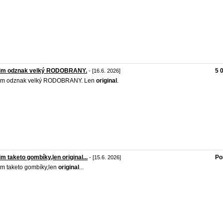
im odznak velký RODOBRANY.
5 
- [16.6. 2026]
im odznak velký RODOBRANY. Len
original
.
m taketo gombíky,len original...
Po
- [15.6. 2026]
m taketo gombíky,len
original
...