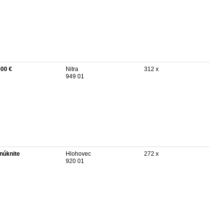
000 €
Nitra
312 x
949 01
núknite
Hlohovec
272 x
920 01