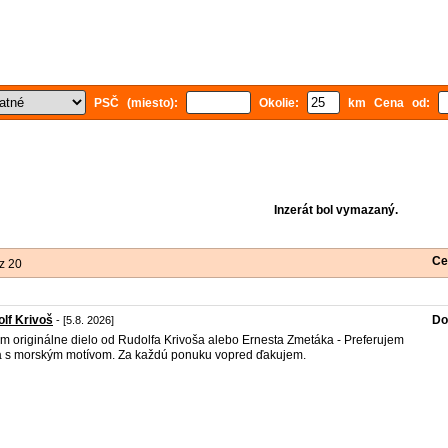
PSČ (miesto):
Okolie:
km Cena od:
Inzerát bol vymazaný.
Ce
z 20
lf Krivoš
Do
- [5.8. 2026]
m originálne dielo od Rudolfa Krivoša alebo Ernesta Zmetáka - Preferujem
a s morským motívom. Za každú ponuku vopred ďakujem.