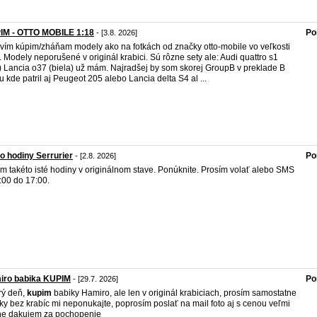
IM - OTTO MOBILE 1:18
Po
- [3.8. 2026]
vím kúpim/zháňam modely ako na fotkách od značky otto-mobile vo veľkosti
. Modely neporušené v originál krabici. Sú rôzne sety ale: Audi quattro s1
á) Lancia o37 (biela) už mám. Najradšej by som skorej GroupB v preklade B
du kde patril aj Peugeot 205 alebo Lancia delta S4 al ...
o hodiny Serrurier
Po
- [2.8. 2026]
m takéto isté hodiny v originálnom stave. Ponúknite. Prosím volať alebo SMS
:00 do 17:00.
iro babika KUPIM
Po
- [29.7. 2026]
rý deň,
kupim
babiky Hamiro, ale len v originál krabiciach, prosím samostatne
ky bez krabíc mi neponukajte, poprosím poslať na mail foto aj s cenou veľmi
e dakujem za pochopenie