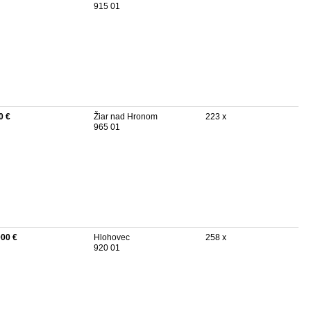
915 01
0 €
Žiar nad Hronom
223 x
965 01
000 €
Hlohovec
258 x
920 01