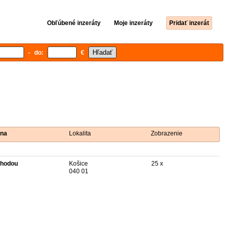
Obľúbené inzeráty
Moje inzeráty
Pridať inzerát
- do:
€
na
Lokalita
Zobrazenie
hodou
Košice
25 x
040 01