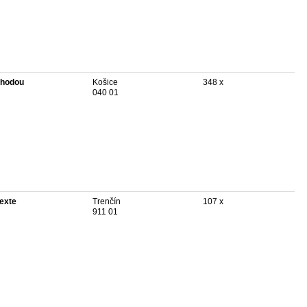
hodou
Košice
348 x
040 01
texte
Trenčín
107 x
911 01