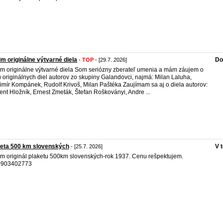
m originálne výtvarné diela
Do
-
TOP
- [29.7. 2026]
m originálne výtvarné diela Som seriózny zberateľ umenia a mám záujem o
 originálnych diel autorov zo skupiny Galandovci, najmä: Milan Laluha,
imír Kompánek, Rudolf Krivoš, Milan Paštéka Zaujímam sa aj o diela autorov:
ent Hložník, Ernest Zmeták, Štefan Roškoványi, Andre ...
keta 500 km slovenských
V 
- [25.7. 2026]
m originál plaketu 500km slovenských-rok 1937. Cenu rešpektujem.
.0903402773