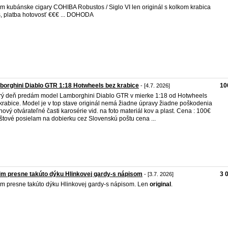
m kubánske cigary COHIBA Robustos / Siglo VI len originál s kolkom krabica
, platba hotovosť €€€ ... DOHODA
orghini Diablo GTR 1:18 Hotwheels bez krabice
10
- [4.7. 2026]
ý deň predám model Lamborghini Diablo GTR v mierke 1:18 od Hotwheels
krabice. Model je v top stave originál nemá žiadne úpravy žiadne poškodenia
nový otvárateľné časti karosérie vid. na foto materiál kov a plast. Cena : 100€
štové posielam na dobierku cez Slovenskú poštu cena ...
m presne takúto dýku Hlinkovej gardy-s nápisom
3 
- [3.7. 2026]
m presne takúto dýku Hlinkovej gardy-s nápisom. Len
original
.