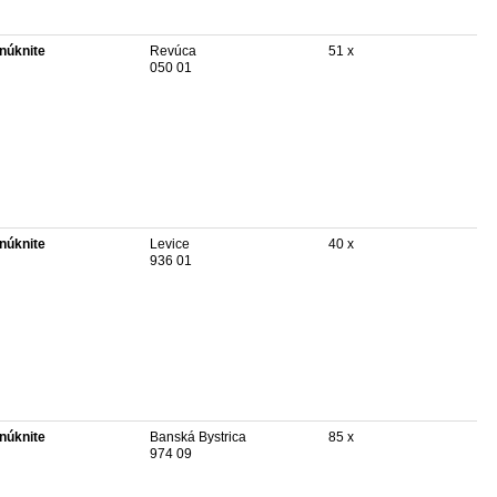
núknite
Revúca
51 x
050 01
núknite
Levice
40 x
936 01
núknite
Banská Bystrica
85 x
974 09