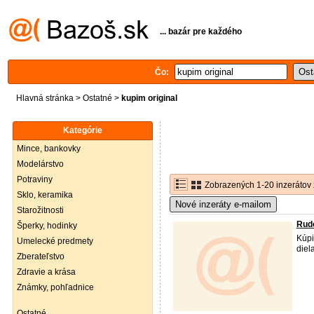
... bazár pre každého
Čo:
Hlavná stránka
>
Ostatné
>
kupim original
Kategórie
Mince, bankovky
Modelárstvo
Potraviny
Zobrazených 1-20 inzerátov 
Sklo, keramika
Nové inzeráty e-mailom
Starožitnosti
Rudo
Šperky, hodinky
Kúpi
Umelecké predmety
diel
Zberateľstvo
Zdravie a krása
Známky, pohľadnice
Ostatné