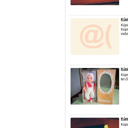
Kúp
Kúpi
Kúpi
vašo
Kúpi
Kúpi
tel.
Kúpi
Kúpi