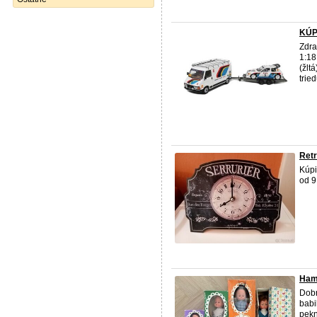
KÚP
Zdra
1:18
(žlt
trie
Retr
Kúpi
od 9
Ham
Dob
babi
pekn