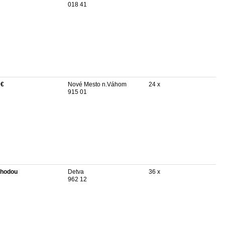
018 41
 €
Nové Mesto n.Váhom
24 x
915 01
hodou
Detva
36 x
962 12