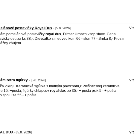
elánové postavičky Royal Dux
V 
- [5.8. 2026]
ám porcelánové postavičky
royal
dux
, Ditmar Urbach v top stave. Cena
avičky detí za ks 38,-. Dievčatko s medvedíkom 66,- slon 77,- Srnka 8,- Prosím
vážny záujem.
ám retro figúrky
V 
- [5.8. 2026]
ča v kroji: Keramická figúrka s matným povrchom,z Piešťanskej keramickej
ne 15.-+pošta, figúrky chlapcov
royal
dux
po 35.- + pošta psík 5.- + pošta
o spolu za 55.- + pošta
AL DUX
V 
- [5.8. 2026]