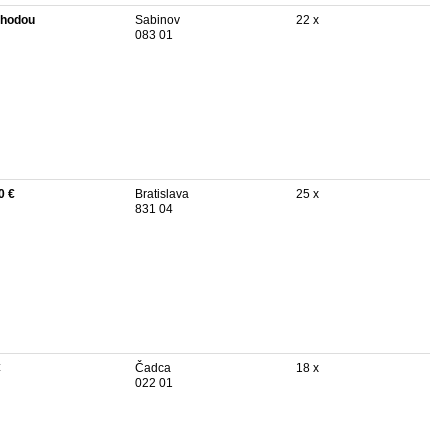
hodou
Sabinov
22 x
083 01
0 €
Bratislava
25 x
831 04
€
Čadca
18 x
022 01