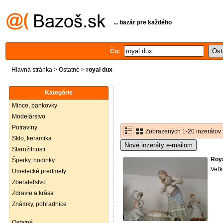
... bazár pre každého
Čo:
Hlavná stránka
>
Ostatné
>
royal dux
Kategórie
Mince, bankovky
Modelárstvo
Potraviny
Zobrazených 1-20 inzerátov 
Sklo, keramika
Nové inzeráty e-mailom
Starožitnosti
Roy
Šperky, hodinky
Veľk
Umelecké predmety
Zberateľstvo
Zdravie a krása
Známky, pohľadnice
Ostatné