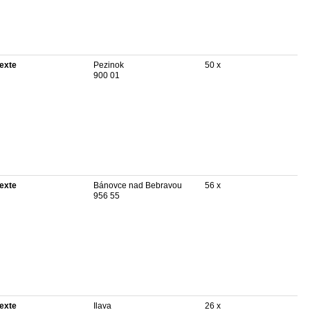
texte
Pezinok
50 x
900 01
texte
Bánovce nad Bebravou
56 x
956 55
texte
Ilava
26 x