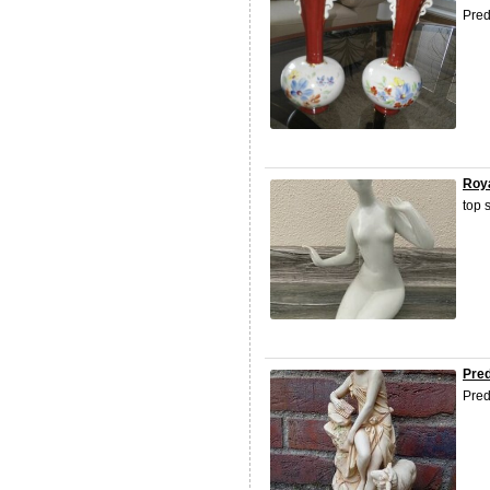
Pred
Roya
top 
Pre
Pre