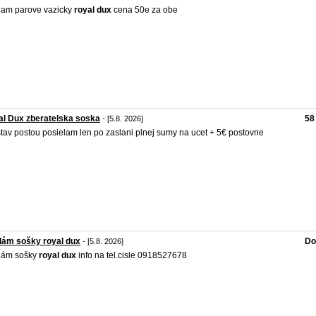
am parove vazicky
royal
dux
cena 50e za obe
l Dux zberatelska soska
58
- [5.8. 2026]
stav postou posielam len po zaslani plnej sumy na ucet + 5€ postovne
dám sošky royal dux
Do
- [5.8. 2026]
dám sošky
royal
dux
info na tel.cisle 0918527678