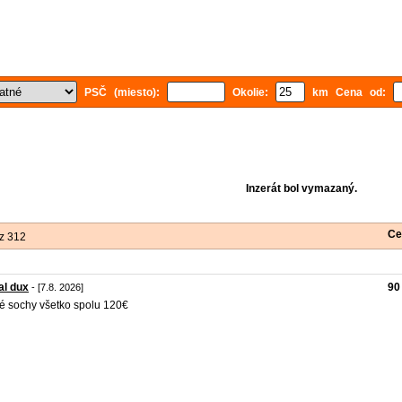
PSČ (miesto):
Okolie:
km Cena od:
Inzerát bol vymazaný.
Ce
z 312
al dux
90
- [7.8. 2026]
é sochy všetko spolu 120€