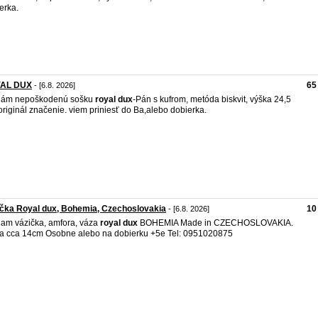
erka.
AL DUX
65
- [6.8. 2026]
dám nepoškodenú sošku
royal
dux
-Pán s kufrom, metóda biskvit, výška 24,5
originál značenie. viem priniesť do Ba,alebo dobierka.
čka Royal dux, Bohemia, Czechoslovakia
10
- [6.8. 2026]
am vázička, amfora, váza
royal
dux
BOHEMIA Made in CZECHOSLOVAKIA.
a cca 14cm Osobne alebo na dobierku +5e Tel: 0951020875