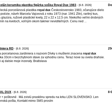
elán keramika plastika figúrka soška Royal Dux 1983
Do
- [6.8. 2026]
ecká porcelánová plastika
royal
dux
Československo 1983, očarujúce dielo
 poézie, návrh Marcela Vajceová z roku 1973 (nar. 1941 Zlín), raritný kus,
a glazúra, ružové plastické kvety, 22 x 22 x 12,5 cm. Niekoľko veľmi drobných
nín na kvetoch, voľným okom takmer neviditeľných. Cenu ned ...
iniera RD
25
- [6.8. 2026]
a porcelanova zardiniera s nazvom Dívky s mušlemi znacena
royal
dux
ka 33cm v bezchybnom stave za vyhodnu cenu. Teraz nove su ovela drahsie.
i aj dalsie moje inzeraty. Bratislava
AL DUX
8 
- [6.8. 2026]
r + poštovné . Má zvislú prasklinu spredu na krku LEN SLOVENSKO. Len
enská pošta, Kontakt mimo SMS prosím