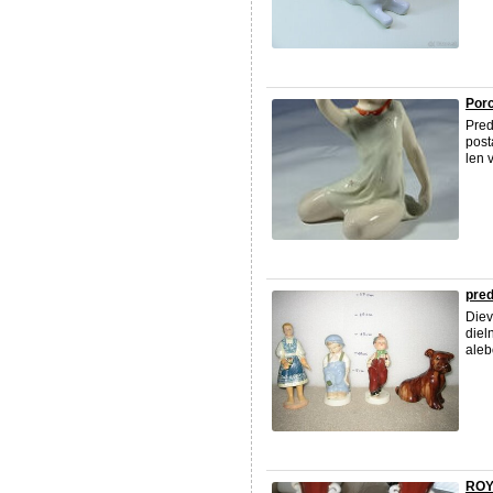
Porc
Pred
post
len 
pred
Diev
diel
aleb
ROY