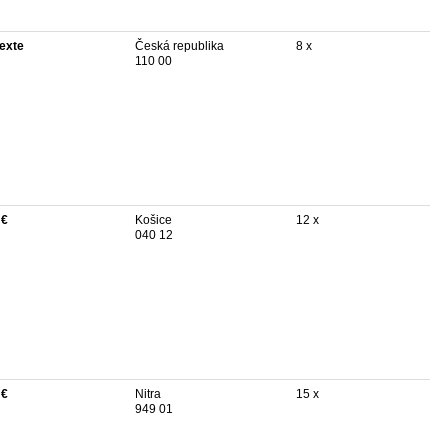
texte
Česká republika
8 x
110 00
 €
Košice
12 x
040 12
 €
Nitra
15 x
949 01