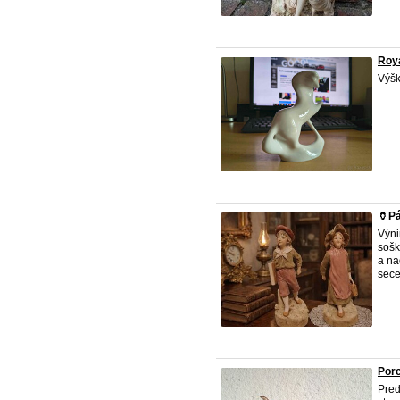
Roya
Výšk
🏺Pá
Výni
sošk
a na
sece
Por
Pre