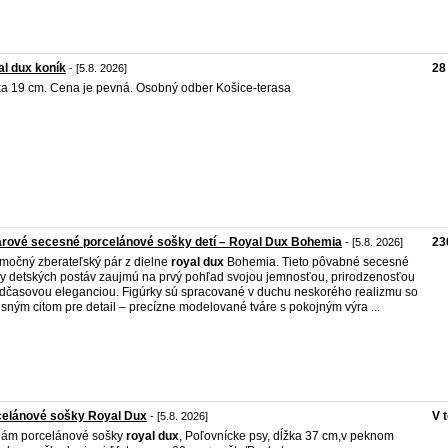
l dux koník
28
- [5.8. 2026]
a 19 cm. Cena je pevná. Osobný odber Košice-terasa
rové secesné porcelánové sošky detí – Royal Dux Bohemia
23
- [5.8. 2026]
močný zberateľský pár z dielne
royal
dux
Bohemia. Tieto pôvabné secesné
y detských postáv zaujmú na prvý pohľad svojou jemnosťou, prirodzenosťou
dčasovou eleganciou. Figúrky sú spracované v duchu neskorého realizmu so
sným citom pre detail – precízne modelované tváre s pokojným výra ...
celánové sošky Royal Dux
V 
- [5.8. 2026]
dám porcelánové sošky
royal
dux
, Poľovnícke psy, dĺžka 37 cm,v peknom