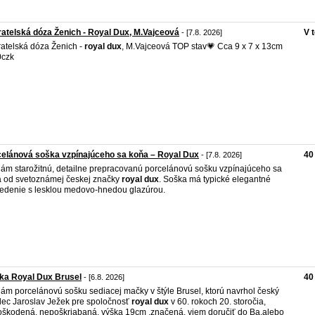
atelská dóza Ženich - Royal Dux, M.Vajceová
V 
- [7.8. 2026]
atelská dóza Ženich -
royal
dux
, M.Vajceová TOP stav💗 Cca 9 x 7 x 13cm
0czk
elánová soška vzpínajúceho sa koňa – Royal Dux
40
- [7.8. 2026]
ám starožitnú, detailne prepracovanú porcelánovú sošku vzpínajúceho sa
 od svetoznámej českej značky
royal
dux
. Soška má typické elegantné
edenie s lesklou medovo-hnedou glazúrou.
ka Royal Dux Brusel
40
- [6.8. 2026]
ám porcelánovú sošku sediacej mačky v štýle Brusel, ktorú navrhol český
ec Jaroslav Ježek pre spoločnosť
royal
dux
v 60. rokoch 20. storočia,
škodená, nepoškriabaná, výška 19cm ,značená. viem doručiť do Ba,alebo