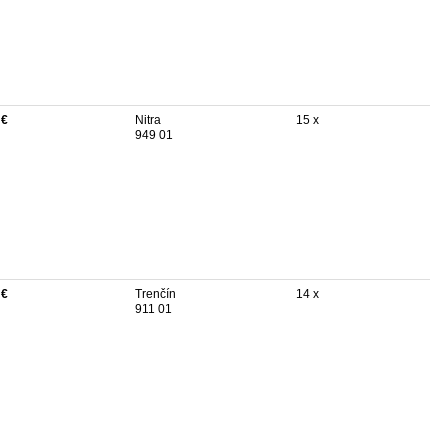
 €
Nitra
15 x
949 01
 €
Trenčín
14 x
911 01