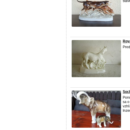
stav
Roya
Pred
Soch
Ponú
sa o
vzhľ
Inze