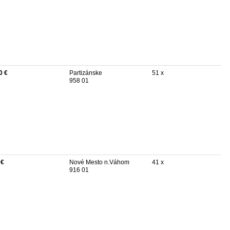
0 €
Partizánske
51 x
958 01
 €
Nové Mesto n.Váhom
41 x
916 01