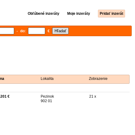
Obľúbené inzeráty
Moje inzeráty
Pridať inzerát
- do:
€
na
Lokalita
Zobrazenie
 201 €
Pezinok
21 x
902 01