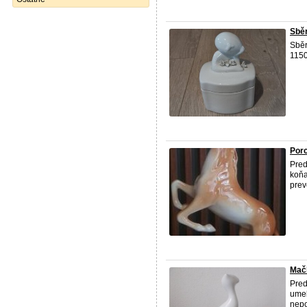
Sběr
Sběr
115
Porc
Pred
koňa
prev
Mač
Pred
umel
nepo