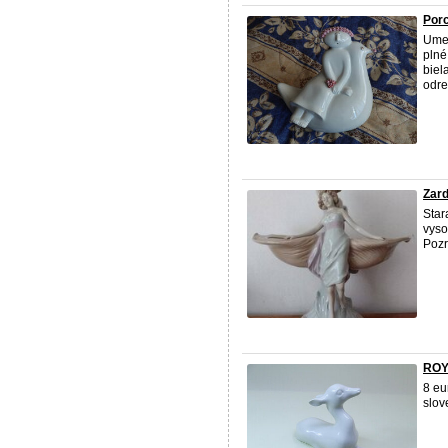
Porc
Umel
plné
biel
odre
Zard
Star
vyso
Pozr
ROY
8 eu
slov