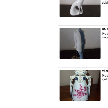
dobi
ROY
Pre
cm, 
Vázi
Pred
vysk