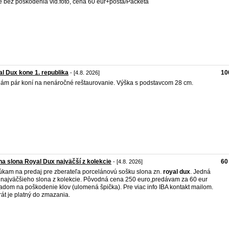
e bez poškodenia viď.foto, cena 60 eur+pošta/Packeta
l Dux kone 1. republika
10
- [4.8. 2026]
ám pár koní na nenáročné reštaurovanie. Výška s podstavcom 28 cm.
a slona Royal Dux najväčší z kolekcie
60
- [4.8. 2026]
kam na predaj pre zberateľa porcelánovú sošku slona zn.
royal
dux
. Jedná
 najväčšieho slona z kolekcie. Pôvodná cena 250 euro,predávam za 60 eur
adom na poškodenie klov (ulomená špička). Pre viac info IBA kontakt mailom.
rát je platný do zmazania.