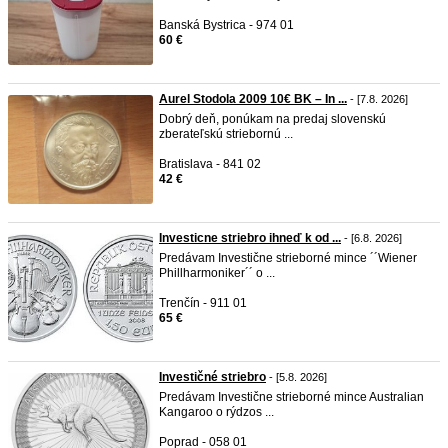
Banská Bystrica - 974 01
60 €
Aurel Stodola 2009 10€ BK – In ...
- [7.8. 2026]
Dobrý deň, ponúkam na predaj slovenskú
zberateľskú striebornú ...
Bratislava - 841 02
42 €
Investicne striebro ihneď k od ...
- [6.8. 2026]
Predávam Investične strieborné mince ´´Wiener
Phillharmoniker´´ o ...
Trenčín - 911 01
65 €
Investičné striebro
- [5.8. 2026]
Predávam Investične strieborné mince Australian
Kangaroo o rýdzos ...
Poprad - 058 01