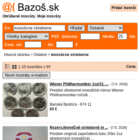
Pridať inzerát
Obľúbené inzeráty
,
Moje inzeráty
Čo:
PSČ (miesto):
Okolie:
km
Cena od:
- do:
€
Hlavná stránka
>
Ostatné
>
investicne strieborne
Cena
1-20 inzerátov z 95
Nové inzeráty e-mailom
Wiener Phillharmoniker 1oz/31. ...
- [7.8. 2026]
Predám strieborné investičné mince Wiener
Phillharmoniker ročník ...
Banská Bystrica - 974 11
65 €
Rezerv./invetičné strieborné m ...
- [7.8. 2026]
Predám originál zapečatenú tubu 20ks 1oz
strieborných investičnýc ...