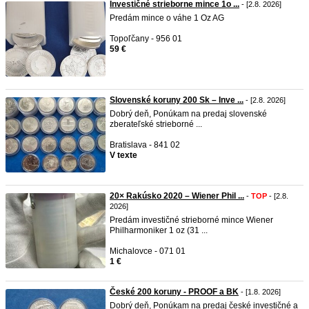
Investičné strieborne mince 1o ...
- [2.8. 2026]
Predám mince o váhe 1 Oz AG
Topoľčany - 956 01
59 €
Slovenské koruny 200 Sk – Inve ...
- [2.8. 2026]
Dobrý deň, Ponúkam na predaj slovenské
zberateľské strieborné ...
Bratislava - 841 02
V texte
20× Rakúsko 2020 – Wiener Phil ...
-
TOP
- [2.8.
2026]
Predám investičné strieborné mince Wiener
Philharmoniker 1 oz (31 ...
Michalovce - 071 01
1 €
České 200 koruny - PROOF a BK
- [1.8. 2026]
Dobrý deň, Ponúkam na predaj české investičné a