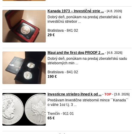
Kanada 1973 – Investičné strie ...
- [4.8. 2026]
Dobrý deň, ponúkam na predaj zberateľskú a
investičnú striebor ...
Bratislava - 841 02
29 €
Maui and the first dog PROOF 2 ...
- [4.8. 2026]
Dobrý deň, ponúkam na predaj zberateľskú sadu
strieborných min ...
Bratislava - 841 02
190 €
Investicne striebro ihned k od ...
-
TOP
- [3.8. 2026]
Predávam Investične strieborné mince ´´Kanada´´
o váhe 1oz t.j. 3 ...
Trenčín - 911 01
65 €