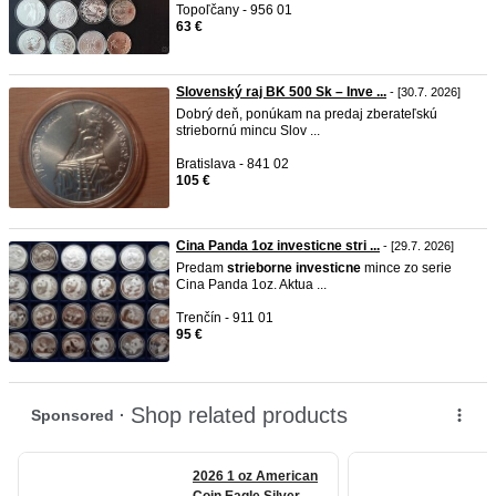
Topoľčany - 956 01
63 €
Slovenský raj BK 500 Sk – Inve ...
- [30.7. 2026]
Dobrý deň, ponúkam na predaj zberateľskú
striebornú mincu Slov ...
Bratislava - 841 02
105 €
Cina Panda 1oz investicne stri ...
- [29.7. 2026]
Predam
strieborne
investicne
mince zo serie
Cina Panda 1oz. Aktua ...
Trenčín - 911 01
95 €