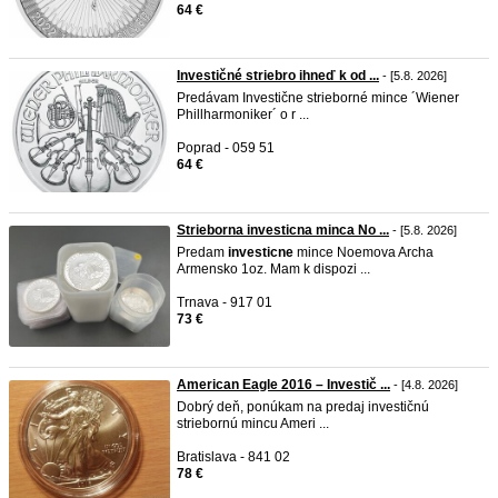
64 €
Investičné striebro ihneď k od ...
- [5.8. 2026]
Predávam Investične strieborné mince ´Wiener
Phillharmoniker´ o r ...
Poprad - 059 51
64 €
Strieborna investicna minca No ...
- [5.8. 2026]
Predam
investicne
mince Noemova Archa
Armensko 1oz. Mam k dispozi ...
Trnava - 917 01
73 €
American Eagle 2016 – Investič ...
- [4.8. 2026]
Dobrý deň, ponúkam na predaj investičnú
striebornú mincu Ameri ...
Bratislava - 841 02
78 €