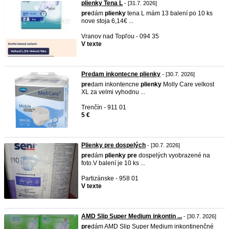
plienky Tena L
- [31.7. 2026]
pre
dám
plienky
tena L mám 13 balení po 10 ks
nove stoja 6,14€ ...
Vranov nad Topľou - 094 35
V texte
Predam inkontecne plienky
- [30.7. 2026]
pre
dam inkontencne
plienky
Molly Care velkost
XL za velmi vyhodnu ...
Trenčín - 911 01
5 €
Plienky pre dospelých
- [30.7. 2026]
pre
dám
plienky
pre
dospelých vyobrazené na
foto.V balení je 10 ks ...
Partizánske - 958 01
V texte
AMD Slip Super Medium inkontin ...
- [30.7. 2026]
pre
dám AMD Slip Super Medium inkontinenčné