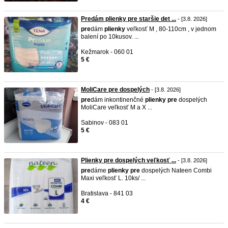
Predám plienky pre staršie det ...
- [3.8. 2026]
pre
dám
plienky
veľkosť M , 80-110cm , v jednom
balení po 10kusov. ...
Kežmarok - 060 01
5 €
MoliCare pre dospelých
- [3.8. 2026]
pre
dám inkontinenčné
plienky
pre
dospelých
MoliCare veľkosť M a X ...
Sabinov - 083 01
5 €
Plienky pre dospelých veľkosť ...
- [3.8. 2026]
pre
dáme
plienky
pre
dospelých Nateen Combi
Maxi veľkosť L. 10ks/ ...
Bratislava - 841 03
4 €