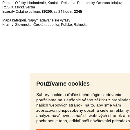
Pomoc
,
Otázky
,
Hodnotenie
,
Kontakt
,
Reklama
,
Podmienky
,
Ochrana údajov
,
RSS
,
Inzeráty Ostatné celkom:
89200
, za 24 hodín:
2345
Mapa kategórií
,
Najvyhľadávanejšie výrazy
Krajiny:
Slovensko
,
Česká republika
,
Poľsko
,
Rakúsko
Používame cookies
Súbory cookie a ďalšie technológie sledovania
používame na zlepšenie vášho zážitku z prehliada
našich webových stránok, na to, aby sme vám
zobrazovali prispôsobený obsah a cielené reklamy,
analýzu návštevnosti našich webových stránok a n
pochopenie toho, odkiaľ naši návštevníci prichádza