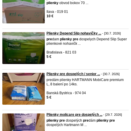
plienky
obvod bokov 70 ...
Ilava - 019 01
10 €
Plienky Depend Slip nohavičky ...
- [30.7. 2026]
pre
dam
plienky
pre
dospelych Depend Slip Super
plienkové nohavičk ...
Bratislava - 821 03
5 €
Plienky pre dospelých / senior ...
- [30.7. 2026]
predám plienky HARTMANN MobiCare premium
L, 8 balení po 14ks.
Banská Bystrica - 974 04
5 €
Plienky molicare pre dospelých ...
- [29.7. 2026]
plienky
pre
dospelých
pre
dám
plienky
pre
dospelých Hartmann M ...