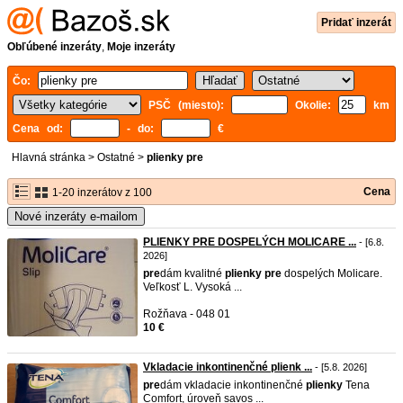
Pridať inzerát
Obľúbené inzeráty
,
Moje inzeráty
Čo:
PSČ (miesto):
Okolie:
km
Cena od:
- do:
€
Hlavná stránka
>
Ostatné
>
plienky pre
Cena
1-20 inzerátov z 100
Nové inzeráty e-mailom
PLIENKY PRE DOSPELÝCH MOLICARE ...
- [6.8.
2026]
pre
dám kvalitné
plienky
pre
dospelých Molicare.
Veľkosť L. Vysoká ...
Rožňava - 048 01
10 €
Vkladacie inkontinenčné plienk ...
- [5.8. 2026]
pre
dám vkladacie inkontinenčné
plienky
Tena
Comfort, úroveň savos ...