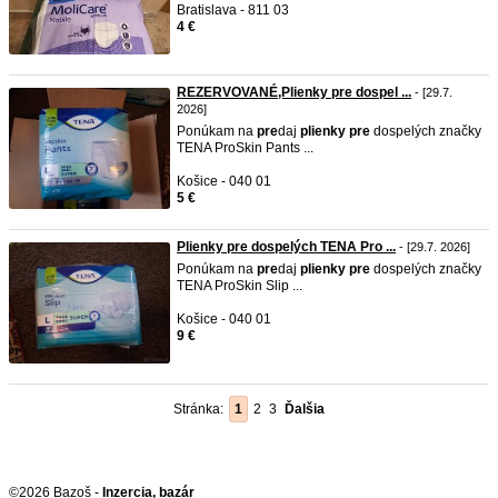
Bratislava - 811 03
4 €
REZERVOVANÉ,Plienky pre dospel ...
- [29.7.
2026]
Ponúkam na
pre
daj
plienky
pre
dospelých značky
TENA ProSkin Pants ...
Košice - 040 01
5 €
Plienky pre dospelých TENA Pro ...
- [29.7. 2026]
Ponúkam na
pre
daj
plienky
pre
dospelých značky
TENA ProSkin Slip ...
Košice - 040 01
9 €
Stránka:
1
2
3
Ďalšia
©2026 Bazoš -
Inzercia, bazár