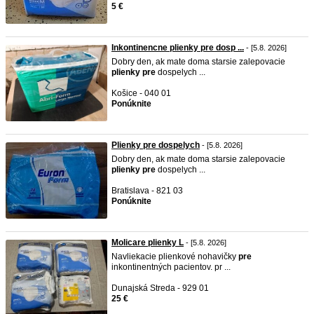
5 €
Inkontinencne plienky pre dosp ...
- [5.8. 2026]
Dobry den, ak mate doma starsie zalepovacie
plienky
pre
dospelych ...
Košice - 040 01
Ponúknite
Plienky pre dospelych
- [5.8. 2026]
Dobry den, ak mate doma starsie zalepovacie
plienky
pre
dospelych ...
Bratislava - 821 03
Ponúknite
Molicare plienky L
- [5.8. 2026]
Navliekacie plienkové nohavičky
pre
inkontinentných pacientov. pr ...
Dunajská Streda - 929 01
25 €