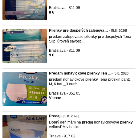
Bratislava - 811 09
8 €
Plienky pre dospelých zalepova ...
- [5.8. 2026]
pre
dám zalepovacie
plienky
pre
dospelých Tena
Slip, úroveň savost ...
Bratislava - 811 09
9 €
Predam nohavickove plienky Ten ...
- [5.8. 2026]
pre
dam nohavickove
plienky
Tena proskin pantc
M, 6 bal.,,,3 eur/b ...
Bratislava - 851 05
V texte
Predaj
- [5.8. 2026]
Dobrý deň mám na
pre
daj nohavickovove
plienky
veľkosť M v baliku ...
Trnava - 917 02