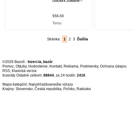
Stránka:
1
2
3
Ďalšia
©2026 Bazoš -
Inzercia, bazár
Pomoc
,
Otázky
,
Hodnotenie
,
Kontakt
,
Reklama
,
Podmienky
,
Ochrana údajov
,
RSS
,
Inzeráty Ostatné celkom:
88844
, za 24 hodín:
2416
Mapa kategórií
,
Najvyhľadávanejšie výrazy
Krajiny:
Slovensko
,
Česká republika
,
Poľsko
,
Rakúsko