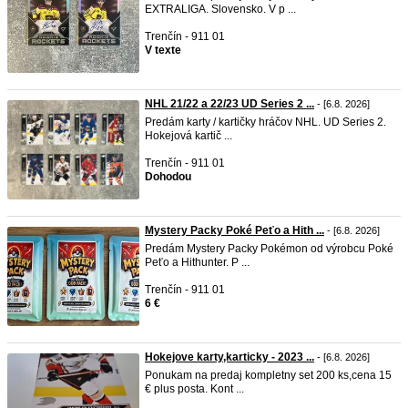
EXTRALIGA. Slovensko. V p ...
Trenčín - 911 01
V texte
NHL 21/22 a 22/23 UD Series 2 ...
- [6.8. 2026]
Predám karty / kartičky hráčov NHL. UD Series 2.
Hokejová kartič ...
Trenčín - 911 01
Dohodou
Mystery Packy Poké Peťo a Hith ...
- [6.8. 2026]
Predám Mystery Packy Pokémon od výrobcu Poké
Peťo a Hithunter. P ...
Trenčín - 911 01
6 €
Hokejove karty,karticky - 2023 ...
- [6.8. 2026]
Ponukam na predaj kompletny set 200 ks,cena 15
€ plus posta. Kont ...