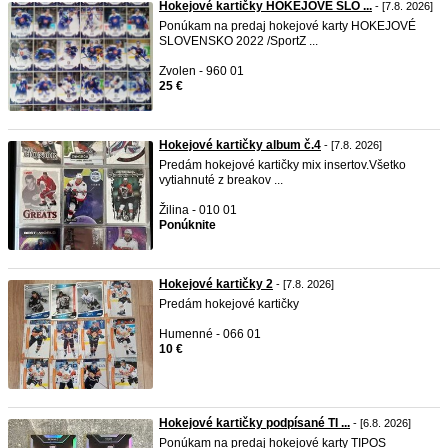
Hokejové kartičky HOKEJOVÉ SLO ...
- [7.8. 2026]
Ponúkam na predaj hokejové karty HOKEJOVÉ
SLOVENSKO 2022 /SportZ ...
Zvolen - 960 01
25 €
Hokejové kartičky album č.4
- [7.8. 2026]
Predám hokejové kartičky mix insertov.Všetko
vytiahnuté z breakov ...
Žilina - 010 01
Ponúknite
Hokejové kartičky 2
- [7.8. 2026]
Predám hokejové kartičky
Humenné - 066 01
10 €
Hokejové kartičky podpísané TI ...
- [6.8. 2026]
Ponúkam na predaj hokejové karty TIPOS