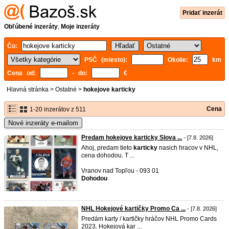
Pridať inzerát
Obľúbené inzeráty
,
Moje inzeráty
Čo:
PSČ (miesto):
Okolie:
km
Cena od:
- do:
€
Hlavná stránka
>
Ostatné
>
hokejove karticky
Cena
1-20 inzerátov z 511
Nové inzeráty e-mailom
Predam hokejove karticky Slova ...
- [7.8. 2026]
Ahoj, predam tieto
karticky
nasich hracov v NHL,
cena dohodou. T ...
Vranov nad Topľou - 093 01
Dohodou
NHL Hokejové kartičky Promo Ca ...
- [7.8. 2026]
Predám karty / kartičky hráčov NHL Promo Cards
2023. Hokejová kar ...