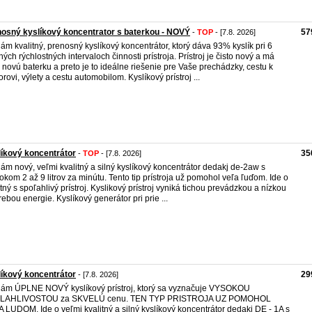
osný kyslíkový koncentrator s baterkou - NOVÝ
57
-
TOP
- [7.8. 2026]
ám kvalitný, prenosný kyslíkový koncentrátor, ktorý dáva 93% kyslík pri 6
ých rýchlostných intervaloch činnosti prístroja. Prístroj je čisto nový a má
o novú baterku a preto je to ideálne riešenie pre Vaše prechádzky, cestu k
orovi, výlety a cestu automobilom. Kyslíkový prístroj ...
íkový koncentrátor
35
-
TOP
- [7.8. 2026]
ám nový, veľmi kvalitný a silný kyslíkový koncentrátor dedakj de-2aw s
tokom 2 až 9 litrov za minútu. Tento tip prístroja už pomohol veľa ľuďom. Ide o
itný s spoľahlivý prístroj. Kyslikový prístroj vyniká tichou prevádzkou a nízkou
rebou energie. Kyslíkový generátor pri prie ...
íkový koncentrátor
29
- [7.8. 2026]
ám ÚPLNE NOVÝ kyslíkový prístroj, ktorý sa vyznačuje VYSOKOU
LAHLIVOSTOU za SKVELÚ cenu. TEN TYP PRISTROJA UZ POMOHOL
 LUDOM. Ide o veľmi kvalitný a silný kyslíkový koncentrátor dedakj DE - 1A s