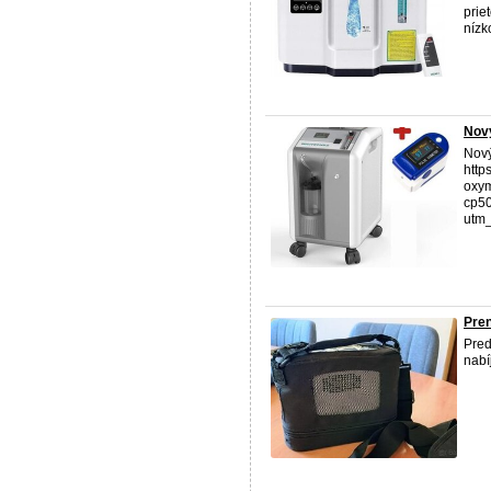
prie
nízko
Nový
Nový
http
oxym
cp5
utm_
Pren
Pred
nabí