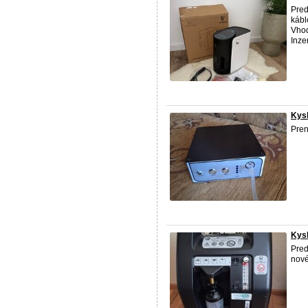
Pred
kábl
Vhod
Inze
Kysl
Pren
Kysl
Pred
nové