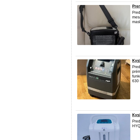
Pren
Pred
mesa
mask
Kysl
Pred
prém
funk
630 
Kysl
Pred
HYQ0