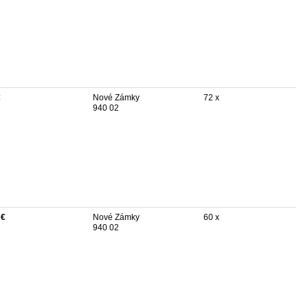
€
Nové Zámky
72 x
940 02
 €
Nové Zámky
60 x
940 02