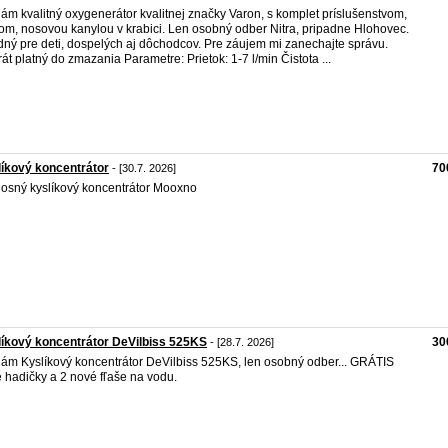
ám kvalitný oxygenerátor kvalitnej značky Varon, s komplet príslušenstvom,
om, nosovou kanylou v krabici. Len osobný odber Nitra, pripadne Hlohovec.
ný pre deti, dospelých aj dôchodcov. Pre záujem mi zanechajte správu.
rát platný do zmazania Parametre: Prietok: 1-7 l/min Čistota ...
íkový koncentrátor
70
- [30.7. 2026]
osný kyslíkový koncentrátor Mooxno
íkový koncentrátor DeVilbiss 525KS
30
- [28.7. 2026]
ám Kyslíkový koncentrátor DeVilbiss 525KS, len osobný odber... GRÁTIS
 hadičky a 2 nové fľaše na vodu.