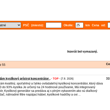
PSČ (miesto):
Okolie:
km Cena od:
Inzerát bol vymazaný.
Ce
z 55
ám kyslíkový prístroj koncentrátor ,
31
-
TOP
- [7.8. 2026]
ám kvalitný, spoľahlivý a ľahko ovládateľný kyslíkový koncentrátor, ktorý dáva
0 do 93% kyslíka Je určený na 24 hodinové používanie, Má integrovaný
zér, Kyslíkový generátor sa predáva aj s plným vybavením ako sú diaľkový
dač, náhradné filtre napájací kábel, kyslíkové hadičky a oxi ...