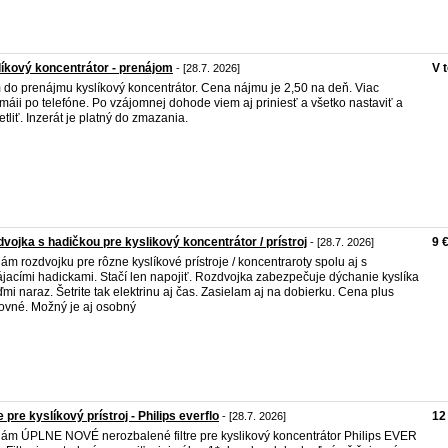
íkový koncentrátor - prenájom
V 
- [28.7. 2026]
do prenájmu kyslíkový koncentrátor. Cena nájmu je 2,50 na deň. Viac
rmáii po telefóne. Po vzájomnej dohode viem aj priniesť a všetko nastaviť a
etliť. Inzerát je platný do zmazania.
vojka s hadičkou pre kyslikový koncentrátor / prístroj
9 
- [28.7. 2026]
ám rozdvojku pre rôzne kyslíkové prístroje / koncentraroty spolu aj s
jacími hadickami. Stačí len napojiť. Rozdvojka zabezpečuje dýchanie kyslíka
ďmi naraz. Šetrite tak elektrinu aj čas. Zasielam aj na dobierku. Cena plus
ovné. Možný je aj osobný
re pre kyslíkový prístroj - Philips everflo
12
- [28.7. 2026]
ám ÚPLNE NOVÉ nerozbalené filtre pre kyslikový koncentrátor Philips EVER