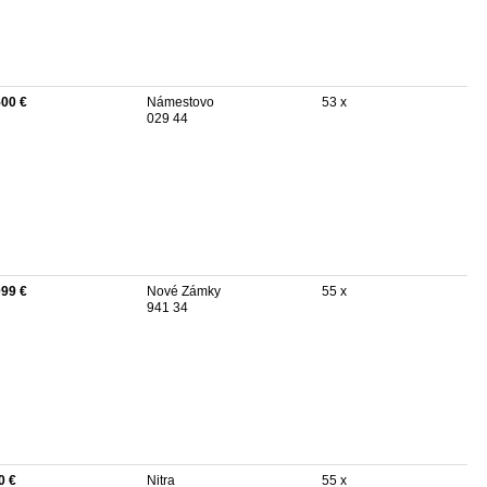
500 €
Námestovo
53 x
029 44
099 €
Nové Zámky
55 x
941 34
0 €
Nitra
55 x