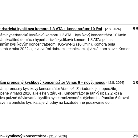
rbarická kyslíková komora 1.3 ATA + koncentrátor 10 l/mi
5 
- [2.8. 2026]
ám hyperbarickú kyslíkovú komoru 1.3 ATA + kyslíkový koncentrátor 10 l/min
ám kvalitnú domácu hyperbarickú kyslíkovú komoru 1.3 ATA spolu s
nným kyslíkovým koncentrátorom HG5-W-NS (10 l/min). Komora bola
bená v roku 2022 a je vo veľmi dobrom technickom aj vizuálnom stave. Komor
ám prenosný kyslíkový koncentrátor Venus 6 – nový, nepou
1 
- [2.8. 2026]
ám prenosný kyslíkový koncentrátor Venus 6. Zariadenie je nepoužité,
pené v marci 2026 a je ešte v záruke. Koncentrátor je ľahký (iba 2,2 kg) a
íva pulzné dávkovanie kyslíka synchronizované s dýchaním. Ponúka 6 úrovní
avenia prietoku kyslíka a je vhodný na každodenné používanie do ...
n - kyslíkový koncentrátor
25
- [31.7. 2026]