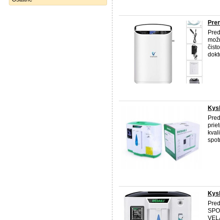
Pren
Pred
možn
čist
dokt
Kysl
Pred
prie
kval
spot
Kysl
Pred
SPO
VELA