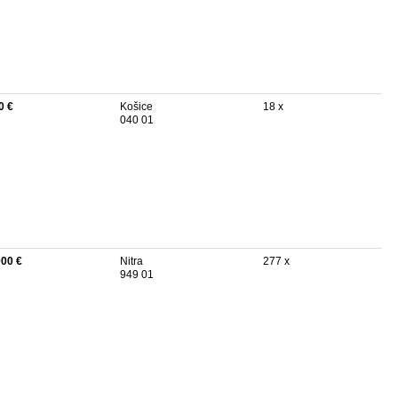
0 €
Košice
18 x
040 01
000 €
Nitra
277 x
949 01