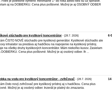
. Filtre je potrebné vymeniť minimálne 1* do roka alebo keď sú už špinavé.
elam aj na DOBIERKU. Cena plus poštovné. Možný je aj OSOBNÝ ODBER
íkové slúchadlo pre kyslikový koncentrátor
6 
- [28.7. 2026]
ám ČISTO NOVÉ slúchadlo pre kyslikový generátor. Kyslikové slúchadlo ale
 oxy inhalator sa predáva aj hadičkou na napojenie na kyslikový prístroj.
je na všetky druhy kyslikových koncentrátor. Mám niekoľko kusov. Zasielam
a DOBIERKU. Cena plus poštovné. Možný je aj osobný odber. Ih ...
bka na vodu pre kyslikový koncentrátor - zvlhčovač
14
- [28.7. 2026]
ám čisto nový zvlhčovač pre kyslíkový prístroj aj s hadičkou. Cena plus
ovné. Možný je aj osobný odber. Inzerát je platný do zmazania.