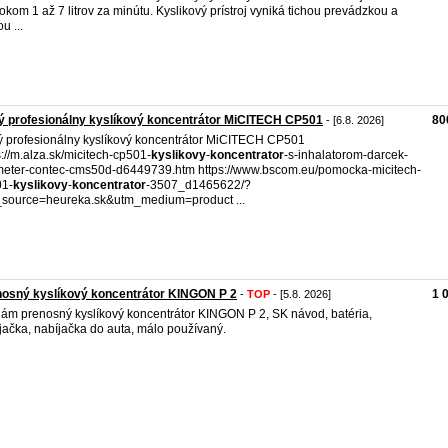
tokom 1 až 7 litrov za minútu. Kyslikový prístroj vyniká tichou prevádzkou a
u ...
 profesionálny kyslíkový koncentrátor MiCITECH CP501
80
- [6.8. 2026]
 profesionálny kyslíkový koncentrátor MiCITECH CP501
s://m.alza.sk/micitech-cp501-
kyslikovy
-
koncentrator
-s-inhalatorom-darcek-
eter-contec-cms50d-d6449739.htm https://www.bscom.eu/pomocka-micitech-
01-
kyslikovy
-
koncentrator
-3507_d1465622/?
source=heureka.sk&utm_medium=product ...
osný kyslíkový koncentrátor KINGON P 2
1 
-
TOP
- [5.8. 2026]
ám prenosný kyslíkový koncentrátor KINGON P 2, SK návod, batéria,
jačka, nabíjačka do auta, málo používaný.