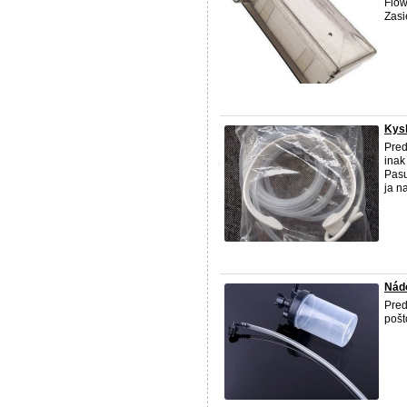
Flow
Zasi
Kysl
Pred
inak
Pasu
ja n
Nádo
Pred
pošt