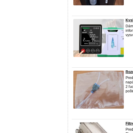
Kysl
Dám 
info
vysv
Rozd
Pred
napá
2 ľu
pošt
Filt
Pred