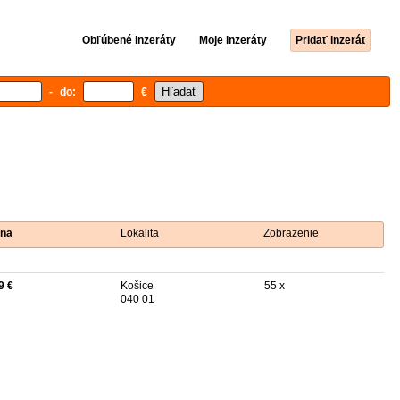
Obľúbené inzeráty
Moje inzeráty
Pridať inzerát
- do:
€
na
Lokalita
Zobrazenie
9 €
Košice
55 x
040 01