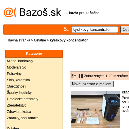
... bazár pre každého
Čo:
Hlavná stránka
>
Ostatné
>
kyslikovy koncentrator
Kategórie
Mince, bankovky
Modelárstvo
Potraviny
Zobrazených 1-20 inzerátov 
Sklo, keramika
Nové inzeráty e-mailom
Starožitnosti
Pred
Šperky, hodinky
Pred
Umelecké predmety
od 3
Zberateľstvo
ioni
ovlá
Zdravie a krása
Známky, pohľadnice
Ostatné