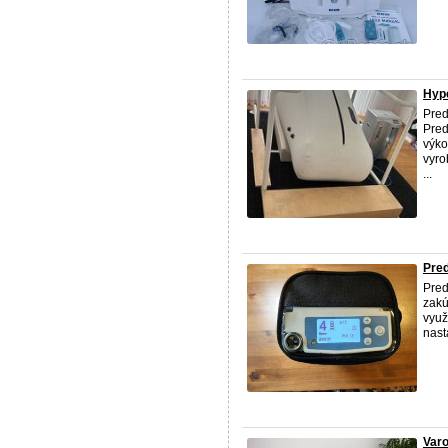
Hype
Pred
Pred
výko
vyro
...
Pred
Pred
zakú
využ
nast
Varo