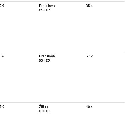
0 €
Bratislava
35 x
851 07
0 €
Bratislava
57 x
831 02
9 €
Žilina
40 x
010 01