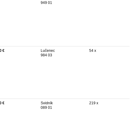
949 01
0 €
Lučenec
54 x
984 03
0 €
Svidník
219 x
089 01