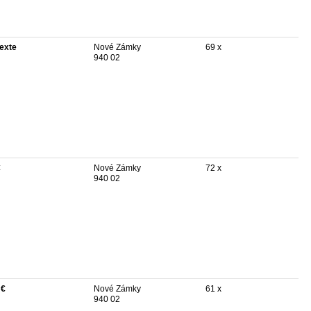
texte
Nové Zámky
69 x
940 02
€
Nové Zámky
72 x
940 02
 €
Nové Zámky
61 x
940 02