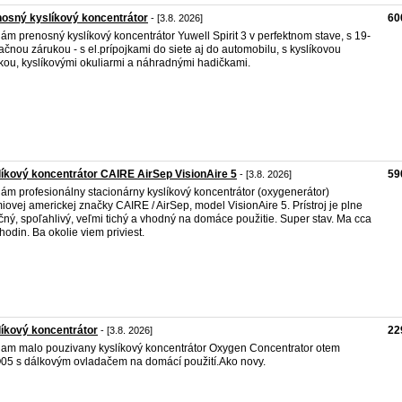
osný kyslíkový koncentrátor
60
- [3.8. 2026]
ám prenosný kyslíkový koncentrátor Yuwell Spirit 3 v perfektnom stave, s 19-
čnou zárukou - s el.prípojkami do siete aj do automobilu, s kyslíkovou
ou, kyslíkovými okuliarmi a náhradnými hadičkami.
íkový koncentrátor CAIRE AirSep VisionAire 5
59
- [3.8. 2026]
ám profesionálny stacionárny kyslíkový koncentrátor (oxygenerátor)
iovej americkej značky CAIRE / AirSep, model VisionAire 5. Prístroj je plne
čný, spoľahlivý, veľmi tichý a vhodný na domáce použitie. Super stav. Ma cca
hodin. Ba okolie viem priviest.
íkový koncentrátor
22
- [3.8. 2026]
am malo pouzivany kyslíkový koncentrátor Oxygen Concentrator otem
5 s dálkovým ovladačem na domácí použití.Ako novy.